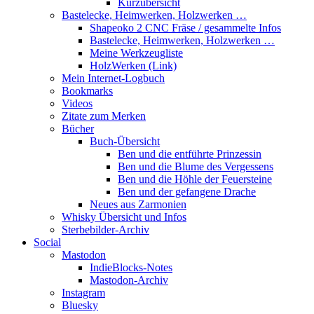
Kurzübersicht
Bastelecke, Heimwerken, Holzwerken …
Shapeoko 2 CNC Fräse / gesammelte Infos
Bastelecke, Heimwerken, Holzwerken …
Meine Werkzeugliste
HolzWerken (Link)
Mein Internet-Logbuch
Bookmarks
Videos
Zitate zum Merken
Bücher
Buch-Übersicht
Ben und die entführte Prinzessin
Ben und die Blume des Vergessens
Ben und die Höhle der Feuersteine
Ben und der gefangene Drache
Neues aus Zarmonien
Whisky Übersicht und Infos
Sterbebilder-Archiv
Social
Mastodon
IndieBlocks-Notes
Mastodon-Archiv
Instagram
Bluesky