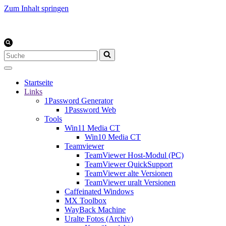
Zum Inhalt springen
Suchen
nach …
Startseite
Links
1Password Generator
1Password Web
Tools
Win11 Media CT
Win10 Media CT
Teamviewer
TeamViewer Host-Modul (PC)
TeamViewer QuickSupport
TeamViewer alte Versionen
TeamViewer uralt Versionen
Caffeinated Windows
MX Toolbox
WayBack Machine
Uralte Fotos (Archiv)