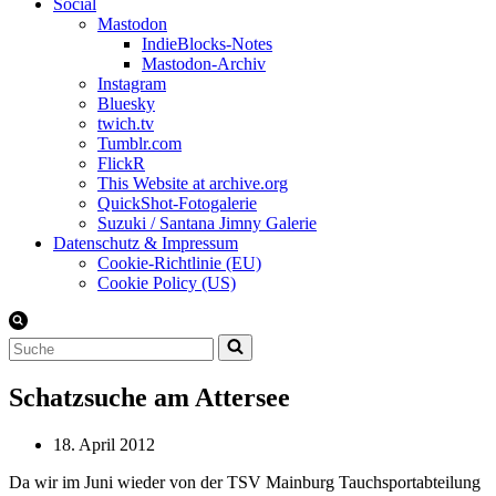
Social
Mastodon
IndieBlocks-Notes
Mastodon-Archiv
Instagram
Bluesky
twich.tv
Tumblr.com
FlickR
This Website at archive.org
QuickShot-Fotogalerie
Suzuki / Santana Jimny Galerie
Datenschutz & Impressum
Cookie-Richtlinie (EU)
Cookie Policy (US)
Suchen
nach …
Schatzsuche am Attersee
18. April 2012
Da wir im Juni wieder von der TSV Mainburg Tauchsportabteilung