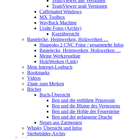
TeamViewer alte Versionen
TeamViewer uralt Versionen
Caffeinated Windows
MX Toolbox
WayBack Machine
Uralte Fotos (Archiv)
Kurzübersicht
Bastelecke, Heimwerken, Holzwerken …
Shapeoko 2 CNC Fräse / gesammelte Infos
Bastelecke, Heimwerken, Holzwerken …
Meine Werkzeugliste
HolzWerken (Link)
Mein Internet-Logbuch
Bookmarks
Videos
Zitate zum Merken
Bücher
Buch-Übersicht
Ben und die entführte Prinzessin
Ben und die Blume des Vergessens
Ben und die Höhle der Feuersteine
Ben und der gefangene Drache
Neues aus Zarmonien
Whisky Übersicht und Infos
Sterbebilder-Archiv