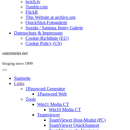
twich.tv
Tumblr.com
FlickR
This Website at archive.org
QuickShot-Fotogalerie
Suzuki / Santana Jimny Galerie
Datenschutz & Impressum
Cookie-Richtlinie (EU)
Cookie Policy (US)
ostermeier.net
bloging since 1999
Startseite
Links
1Password Generator
1Password Web
Tools
Win11 Media CT
Win10 Media CT
Teamviewer
TeamViewer Host-Modul (PC)
TeamViewer QuickSupport