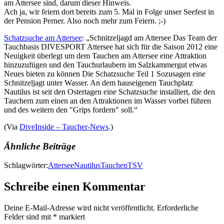
am Attersee sind, darum dieser Hinweis.
Ach ja, wir feiern dort bereits zum 5. Mal in Folge unser Seefest in
der Pension Perner. Also noch mehr zum Feiern. ;-)
Schatzsuche am Attersee
: „Schnitzeljagd am Attersee Das Team der
Tauchbasis DIVESPORT Attersee hat sich für die Saison 2012 eine
Neuigkeit überlegt um dem Tauchen am Attersee eine Attraktion
hinzuzufügen und den Tauchurlaubern im Salzkammergut etwas
Neues bieten zu können Die Schatzsuche Teil 1 Sozusagen eine
Schnitzeljagt unter Wasser. An dem hauseigenen Tauchplatz
Nautilus ist seit den Ostertagen eine Schatzsuche installiert, die den
Tauchern zum einen an den Attraktionen im Wasser vorbei führen
und des weitern den "Grips fordern" soll.“
(Via
DiveInside – Taucher-News
.)
Ähnliche Beiträge
Schlagwörter:
Attersee
Nautilus
Tauchen
TSV
Schreibe einen Kommentar
Deine E-Mail-Adresse wird nicht veröffentlicht.
Erforderliche
Felder sind mit
*
markiert