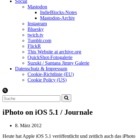
Social
Mastodon
IndieBlocks-Notes
Mastodon-Archiv
Instagram
Bluesky
twich.tv
Tumblr.com
FlickR
This Website at archive.org
QuickShot-Fotogalerie
Suzuki / Santana Jimny Galerie
Datenschutz & Impressum
Cookie-Richtlinie (EU)
Cookie Policy (US)
Suchen
nach …
iPhoto on iOS 5.1 / Journale
8. März 2012
Heute hat Apple iOS 5.1 veröffentlicht und zeitlich auch das iPhoto