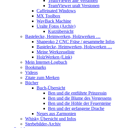
TeamViewer alte Versionen
TeamViewer uralt Versionen
Caffeinated Windows
MX Toolbox
WayBack Machine
Uralte Fotos (Archiv)
Kurzübersicht
Bastelecke, Heimwerken, Holzwerken …
Shapeoko 2 CNC Fräse / gesammelte Infos
Bastelecke, Heimwerken, Holzwerken …
Meine Werkzeugliste
HolzWerken (Link)
Mein Internet-Logbuch
Bookmarks
Videos
Zitate zum Merken
Bücher
Buch-Übersicht
Ben und die entführte Prinzessin
Ben und die Blume des Vergessens
Ben und die Höhle der Feuersteine
Ben und der gefangene Drache
Neues aus Zarmonien
Whisky Übersicht und Infos
Sterbebilder-Archiv