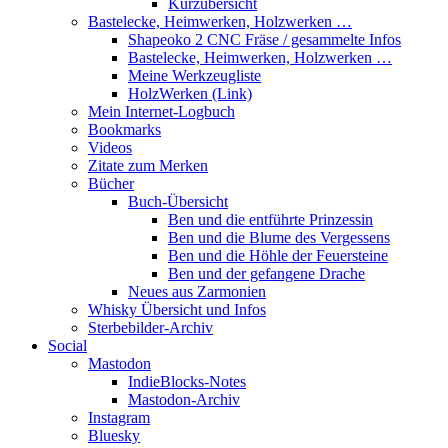
Kurzübersicht
Bastelecke, Heimwerken, Holzwerken …
Shapeoko 2 CNC Fräse / gesammelte Infos
Bastelecke, Heimwerken, Holzwerken …
Meine Werkzeugliste
HolzWerken (Link)
Mein Internet-Logbuch
Bookmarks
Videos
Zitate zum Merken
Bücher
Buch-Übersicht
Ben und die entführte Prinzessin
Ben und die Blume des Vergessens
Ben und die Höhle der Feuersteine
Ben und der gefangene Drache
Neues aus Zarmonien
Whisky Übersicht und Infos
Sterbebilder-Archiv
Social
Mastodon
IndieBlocks-Notes
Mastodon-Archiv
Instagram
Bluesky