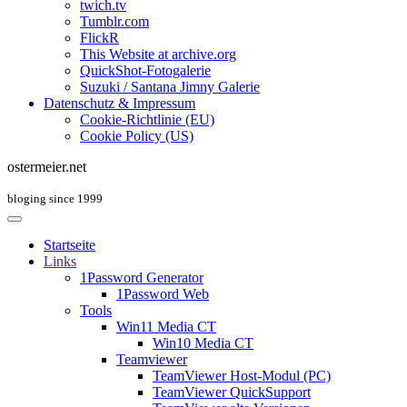
twich.tv
Tumblr.com
FlickR
This Website at archive.org
QuickShot-Fotogalerie
Suzuki / Santana Jimny Galerie
Datenschutz & Impressum
Cookie-Richtlinie (EU)
Cookie Policy (US)
ostermeier.net
bloging since 1999
Startseite
Links
1Password Generator
1Password Web
Tools
Win11 Media CT
Win10 Media CT
Teamviewer
TeamViewer Host-Modul (PC)
TeamViewer QuickSupport