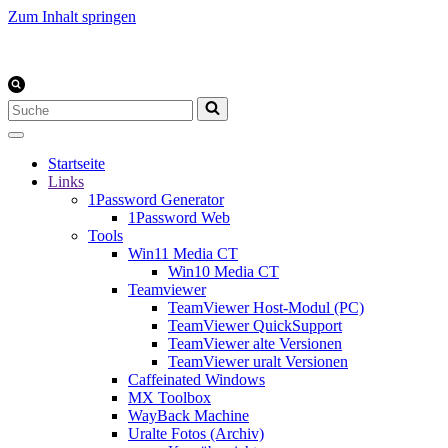
Zum Inhalt springen
Suchen
nach …
Startseite
Links
1Password Generator
1Password Web
Tools
Win11 Media CT
Win10 Media CT
Teamviewer
TeamViewer Host-Modul (PC)
TeamViewer QuickSupport
TeamViewer alte Versionen
TeamViewer uralt Versionen
Caffeinated Windows
MX Toolbox
WayBack Machine
Uralte Fotos (Archiv)