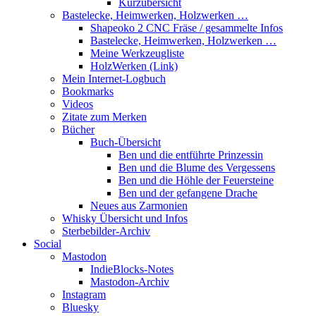
Kurzübersicht
Bastelecke, Heimwerken, Holzwerken …
Shapeoko 2 CNC Fräse / gesammelte Infos
Bastelecke, Heimwerken, Holzwerken …
Meine Werkzeugliste
HolzWerken (Link)
Mein Internet-Logbuch
Bookmarks
Videos
Zitate zum Merken
Bücher
Buch-Übersicht
Ben und die entführte Prinzessin
Ben und die Blume des Vergessens
Ben und die Höhle der Feuersteine
Ben und der gefangene Drache
Neues aus Zarmonien
Whisky Übersicht und Infos
Sterbebilder-Archiv
Social
Mastodon
IndieBlocks-Notes
Mastodon-Archiv
Instagram
Bluesky