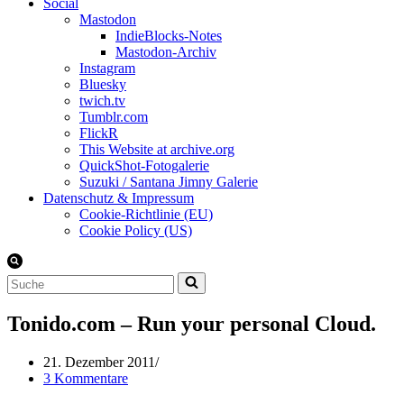
Social
Mastodon
IndieBlocks-Notes
Mastodon-Archiv
Instagram
Bluesky
twich.tv
Tumblr.com
FlickR
This Website at archive.org
QuickShot-Fotogalerie
Suzuki / Santana Jimny Galerie
Datenschutz & Impressum
Cookie-Richtlinie (EU)
Cookie Policy (US)
Suchen
nach …
Tonido.com – Run your personal Cloud.
21. Dezember 2011
3 Kommentare