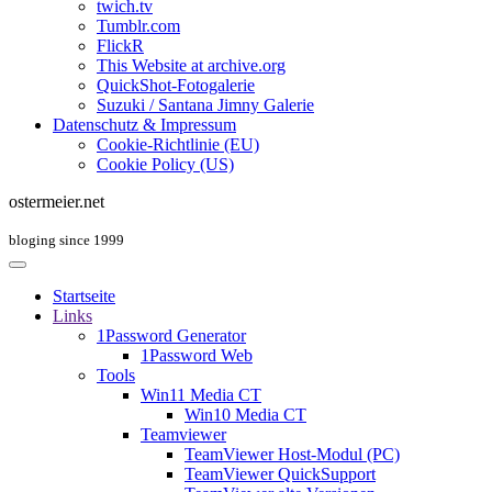
twich.tv
Tumblr.com
FlickR
This Website at archive.org
QuickShot-Fotogalerie
Suzuki / Santana Jimny Galerie
Datenschutz & Impressum
Cookie-Richtlinie (EU)
Cookie Policy (US)
ostermeier.net
bloging since 1999
Startseite
Links
1Password Generator
1Password Web
Tools
Win11 Media CT
Win10 Media CT
Teamviewer
TeamViewer Host-Modul (PC)
TeamViewer QuickSupport