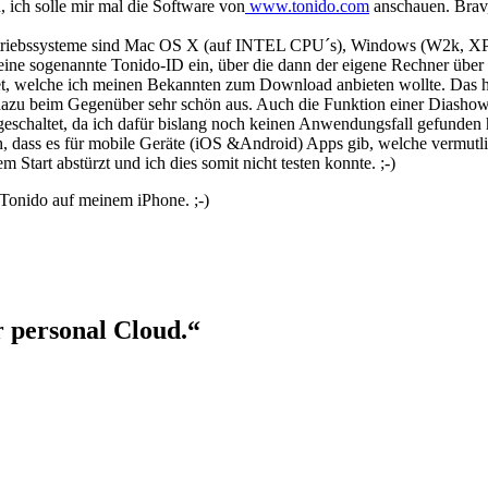
ich solle mir mal die Software von
www.tonido.com
anschauen. Brav,
triebssysteme sind Mac OS X (auf INTEL CPU´s), Windows (W2k, XP, V
ine sogenannte Tonido-ID ein, über die dann der eigene Rechner über d
, welche ich meinen Bekannten zum Download anbieten wollte. Das hat
h dazu beim Gegenüber sehr schön aus. Auch die Funktion einer Diashow
geschaltet, da ich dafür bislang noch keinen Anwendungsfall gefunden h
och, dass es für mobile Geräte (iOS &Android) Apps gib, welche vermutl
tart abstürzt und ich dies somit nicht testen konnte. ;-)
 Tonido auf meinem iPhone. ;-)
 personal Cloud.“