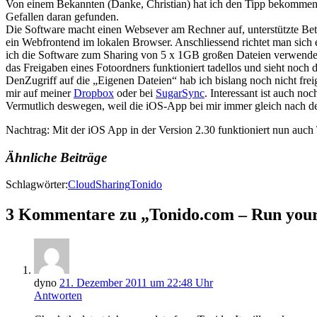
Von einem Bekannten (Danke, Christian) hat ich den Tipp bekommen, 
Gefallen daran gefunden.
Die Software macht einen Websever am Rechner auf, unterstützte Be
ein Webfrontend im lokalen Browser. Anschliessend richtet man sich e
ich die Software zum Sharing von 5 x 1GB großen Dateien verwendet
das Freigaben eines Fotoordners funktioniert tadellos und sieht noc
DenZugriff auf die „Eigenen Dateien“ hab ich bislang noch nicht frei
mir auf meiner
Dropbox
oder bei
SugarSync
. Interessant ist auch n
Vermutlich deswegen, weil die iOS-App bei mir immer gleich nach dem S
Nachtrag: Mit der iOS App in der Version 2.30 funktioniert nun auch
Ähnliche Beiträge
Schlagwörter:
Cloud
Sharing
Tonido
3 Kommentare zu „Tonido.com – Run your
dyno
21. Dezember 2011 um 22:48 Uhr
Antworten