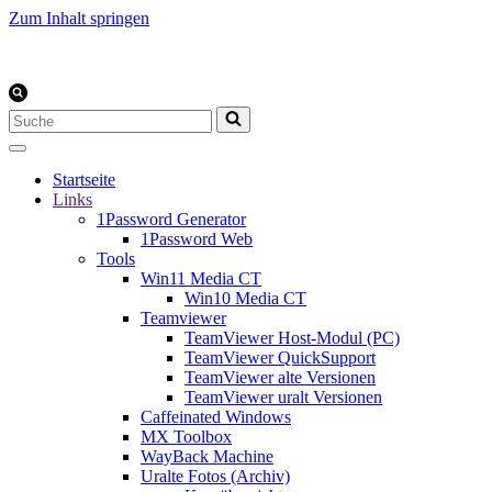
Zum Inhalt springen
Suchen
nach …
Startseite
Links
1Password Generator
1Password Web
Tools
Win11 Media CT
Win10 Media CT
Teamviewer
TeamViewer Host-Modul (PC)
TeamViewer QuickSupport
TeamViewer alte Versionen
TeamViewer uralt Versionen
Caffeinated Windows
MX Toolbox
WayBack Machine
Uralte Fotos (Archiv)