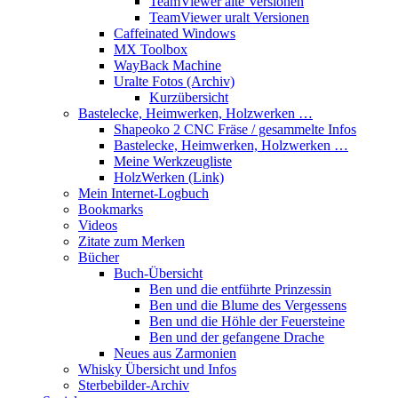
TeamViewer alte Versionen
TeamViewer uralt Versionen
Caffeinated Windows
MX Toolbox
WayBack Machine
Uralte Fotos (Archiv)
Kurzübersicht
Bastelecke, Heimwerken, Holzwerken …
Shapeoko 2 CNC Fräse / gesammelte Infos
Bastelecke, Heimwerken, Holzwerken …
Meine Werkzeugliste
HolzWerken (Link)
Mein Internet-Logbuch
Bookmarks
Videos
Zitate zum Merken
Bücher
Buch-Übersicht
Ben und die entführte Prinzessin
Ben und die Blume des Vergessens
Ben und die Höhle der Feuersteine
Ben und der gefangene Drache
Neues aus Zarmonien
Whisky Übersicht und Infos
Sterbebilder-Archiv