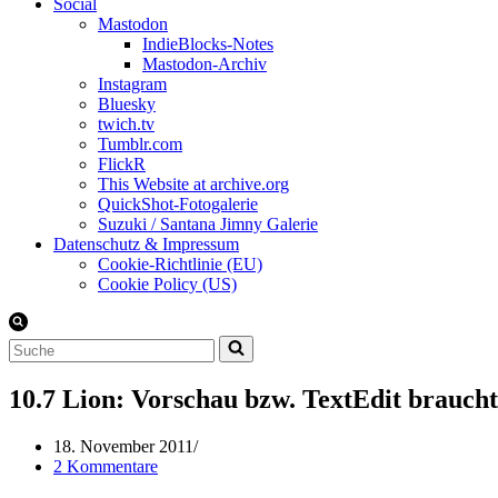
Social
Mastodon
IndieBlocks-Notes
Mastodon-Archiv
Instagram
Bluesky
twich.tv
Tumblr.com
FlickR
This Website at archive.org
QuickShot-Fotogalerie
Suzuki / Santana Jimny Galerie
Datenschutz & Impressum
Cookie-Richtlinie (EU)
Cookie Policy (US)
Suchen
nach …
10.7 Lion: Vorschau bzw. TextEdit braucht
18. November 2011
2 Kommentare