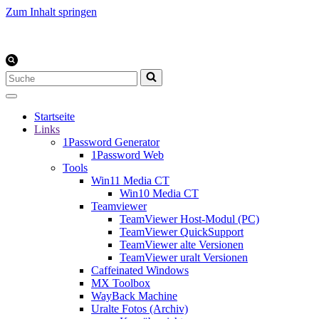
Zum Inhalt springen
Suchen
nach …
Startseite
Links
1Password Generator
1Password Web
Tools
Win11 Media CT
Win10 Media CT
Teamviewer
TeamViewer Host-Modul (PC)
TeamViewer QuickSupport
TeamViewer alte Versionen
TeamViewer uralt Versionen
Caffeinated Windows
MX Toolbox
WayBack Machine
Uralte Fotos (Archiv)