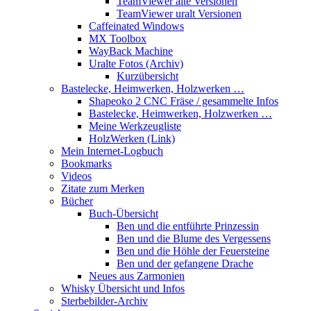
TeamViewer alte Versionen
TeamViewer uralt Versionen
Caffeinated Windows
MX Toolbox
WayBack Machine
Uralte Fotos (Archiv)
Kurzübersicht
Bastelecke, Heimwerken, Holzwerken …
Shapeoko 2 CNC Fräse / gesammelte Infos
Bastelecke, Heimwerken, Holzwerken …
Meine Werkzeugliste
HolzWerken (Link)
Mein Internet-Logbuch
Bookmarks
Videos
Zitate zum Merken
Bücher
Buch-Übersicht
Ben und die entführte Prinzessin
Ben und die Blume des Vergessens
Ben und die Höhle der Feuersteine
Ben und der gefangene Drache
Neues aus Zarmonien
Whisky Übersicht und Infos
Sterbebilder-Archiv