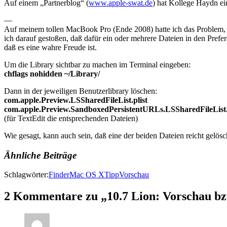
Auf einem „Partnerblog“ (
www.apple-swat.de
) hat Kollege Haydn ein
—
Auf meinem tollen MacBook Pro (Ende 2008) hatte ich das Problem, d
ich darauf gestoßen, daß dafür ein oder mehrere Dateien in den Prefer
daß es eine wahre Freude ist.
Um die Library sichtbar zu machen im Terminal eingeben:
chflags nohidden ~/Library/
Dann in der jeweiligen Benutzerlibrary löschen:
com.apple.Preview.LSSharedFileList.plist
com.apple.Preview.SandboxedPersistentURLs.LSSharedFileList.
(für TextEdit die entsprechenden Dateien)
Wie gesagt, kann auch sein, daß eine der beiden Dateien reicht gel
Ähnliche Beiträge
Schlagwörter:
Finder
Mac OS X
Tipp
Vorschau
2 Kommentare zu „10.7 Lion: Vorschau bzw