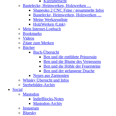
Kurzübersicht
Bastelecke, Heimwerken, Holzwerken …
Shapeoko 2 CNC Fräse / gesammelte Infos
Bastelecke, Heimwerken, Holzwerken …
Meine Werkzeugliste
HolzWerken (Link)
Mein Internet-Logbuch
Bookmarks
Videos
Zitate zum Merken
Bücher
Buch-Übersicht
Ben und die entführte Prinzessin
Ben und die Blume des Vergessens
Ben und die Höhle der Feuersteine
Ben und der gefangene Drache
Neues aus Zarmonien
Whisky Übersicht und Infos
Sterbebilder-Archiv
Social
Mastodon
IndieBlocks-Notes
Mastodon-Archiv
Instagram
Bluesky