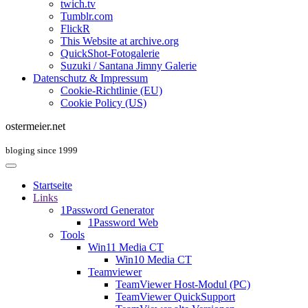
twich.tv
Tumblr.com
FlickR
This Website at archive.org
QuickShot-Fotogalerie
Suzuki / Santana Jimny Galerie
Datenschutz & Impressum
Cookie-Richtlinie (EU)
Cookie Policy (US)
ostermeier.net
bloging since 1999
Startseite
Links
1Password Generator
1Password Web
Tools
Win11 Media CT
Win10 Media CT
Teamviewer
TeamViewer Host-Modul (PC)
TeamViewer QuickSupport