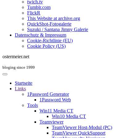
twich.tv
Tumblr.com
FlickR
This Website at archive.org
QuickShot-Fotogalerie
Suzuki / Santana Jimny Galerie
Datenschutz & Impressum
Cookie-Richtlinie (EU)
Cookie Policy (US)
ostermeier.net
bloging since 1999
Startseite
Links
1Password Generator
1Password Web
Tools
Win11 Media CT
Win10 Media CT
Teamviewer
TeamViewer Host-Modul (PC)
TeamViewer QuickSupport