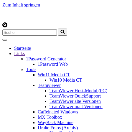
Zum Inhalt springen
Suchen
nach …
Startseite
Links
1Password Generator
1Password Web
Tools
Win11 Media CT
Win10 Media CT
Teamviewer
TeamViewer Host-Modul (PC)
TeamViewer QuickSupport
TeamViewer alte Versionen
TeamViewer uralt Versionen
Caffeinated Windows
MX Toolbox
WayBack Machine
Uralte Fotos (Archiv)