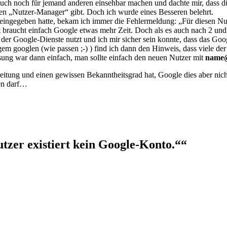
k auch noch für jemand anderen einsehbar machen und dachte mir, dass d
nen „Nutzer-Manager“ gibt. Doch ich wurde eines Besseren belehrt.
ngegeben hatte, bekam ich immer die Fehlermeldung: „Für diesen Nutz
ht braucht einfach Google etwas mehr Zeit. Doch als es auch nach 2 und
 der Google-Dienste nutzt und ich mir sicher sein konnte, dass das Goog
m googlen (wie passen ;-) ) find ich dann den Hinweis, dass viele de
sung war dann einfach, man sollte einfach den neuen Nutzer mit
name
itung und einen gewissen Bekanntheitsgrad hat, Google dies aber nicht f
en darf…
zer existiert kein Google-Konto.““