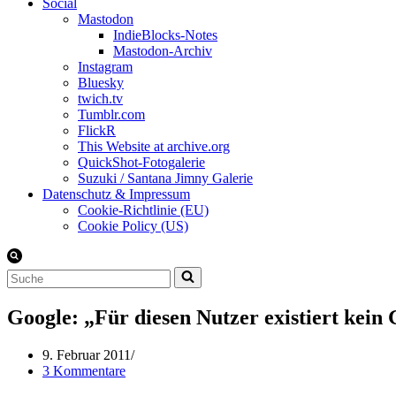
Social
Mastodon
IndieBlocks-Notes
Mastodon-Archiv
Instagram
Bluesky
twich.tv
Tumblr.com
FlickR
This Website at archive.org
QuickShot-Fotogalerie
Suzuki / Santana Jimny Galerie
Datenschutz & Impressum
Cookie-Richtlinie (EU)
Cookie Policy (US)
Suchen
nach …
Google: „Für diesen Nutzer existiert kein
9. Februar 2011
3 Kommentare