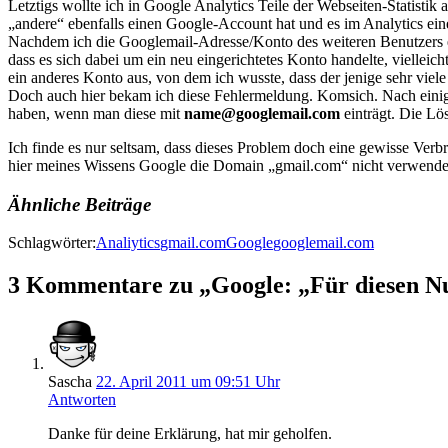
Letztigs wollte ich in Google Analytics Teile der Webseiten-Statisti
„andere“ ebenfalls einen Google-Account hat und es im Analytics ei
Nachdem ich die Googlemail-Adresse/Konto des weiteren Benutzers ei
dass es sich dabei um ein neu eingerichtetes Konto handelte, vielleic
ein anderes Konto aus, von dem ich wusste, dass der jenige sehr viele
Doch auch hier bekam ich diese Fehlermeldung. Komsich. Nach einige
haben, wenn man diese mit
name@googlemail.com
einträgt. Die Lö
Ich finde es nur seltsam, dass dieses Problem doch eine gewisse Verbre
hier meines Wissens Google die Domain „gmail.com“ nicht verwend
Ähnliche Beiträge
Schlagwörter:
Analiytics
gmail.com
Google
googlemail.com
3 Kommentare zu „Google: „Für diesen Nut
Sascha
22. April 2011 um 09:51 Uhr
Antworten
Danke für deine Erklärung, hat mir geholfen.