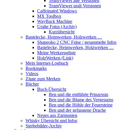
TeamViewer alte Versionen
TeamViewer uralt Versionen
Caffeinated Windows
MX Toolbox
WayBack Machine
Uralte Fotos (Archiv)
Kurzübersicht
Bastelecke, Heimwerken, Holzwerken …
Shapeoko 2 CNC Fräse / gesammelte Infos
Bastelecke, Heimwerken, Holzwerken …
Meine Werkzeugliste
HolzWerken (Link)
Mein Internet-Logbuch
Bookmarks
Videos
Zitate zum Merken
Bücher
Buch-Übersicht
Ben und die entführte Prinzessin
Ben und die Blume des Vergessens
Ben und die Höhle der Feuersteine
Ben und der gefangene Drache
Neues aus Zarmonien
Whisky Übersicht und Infos
Sterbebilder-Archiv