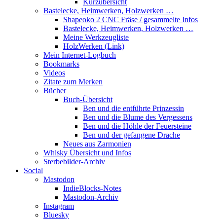
Kurzübersicht
Bastelecke, Heimwerken, Holzwerken …
Shapeoko 2 CNC Fräse / gesammelte Infos
Bastelecke, Heimwerken, Holzwerken …
Meine Werkzeugliste
HolzWerken (Link)
Mein Internet-Logbuch
Bookmarks
Videos
Zitate zum Merken
Bücher
Buch-Übersicht
Ben und die entführte Prinzessin
Ben und die Blume des Vergessens
Ben und die Höhle der Feuersteine
Ben und der gefangene Drache
Neues aus Zarmonien
Whisky Übersicht und Infos
Sterbebilder-Archiv
Social
Mastodon
IndieBlocks-Notes
Mastodon-Archiv
Instagram
Bluesky