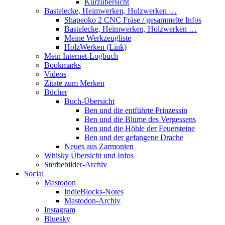
Kurzübersicht
Bastelecke, Heimwerken, Holzwerken …
Shapeoko 2 CNC Fräse / gesammelte Infos
Bastelecke, Heimwerken, Holzwerken …
Meine Werkzeugliste
HolzWerken (Link)
Mein Internet-Logbuch
Bookmarks
Videos
Zitate zum Merken
Bücher
Buch-Übersicht
Ben und die entführte Prinzessin
Ben und die Blume des Vergessens
Ben und die Höhle der Feuersteine
Ben und der gefangene Drache
Neues aus Zarmonien
Whisky Übersicht und Infos
Sterbebilder-Archiv
Social
Mastodon
IndieBlocks-Notes
Mastodon-Archiv
Instagram
Bluesky