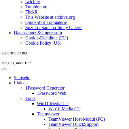
twich.tv
Tumblr.com
FlickR
This Website at archive.org
QuickShot-Fotogalerie
Suzuki / Santana Jimny Galerie
Datenschutz & Impressum
Cookie-Richtlinie (EU)
Cookie Policy (US)
ostermeier.net
bloging since 1999
Startseite
Links
1Password Generator
1Password Web
Tools
Win11 Media CT
Win10 Media CT
Teamviewer
TeamViewer Host-Modul (PC)
TeamViewer QuickSupport