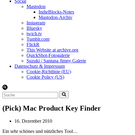
Social
Mastodon
IndieBlocks-Notes
Mastodon-Archiv
Instagram
Bluesky
twich.tv
Tumblr.com
FlickR
This Website at archive.org
QuickShot-Fotogalerie
Suzuki / Santana Jimny Galerie
Datenschutz & Impressum
Cookie-Richtlinie (EU)
Cookie Policy (US)
Suchen
nach …
(Pick) Mac Product Key Finder
16. Dezember 2010
Ein sehr schönes und nützliches Tool…