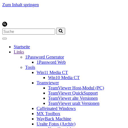
Zum Inhalt springen
Suchen
nach …
Startseite
Links
1Password Generator
1Password Web
Tools
Win11 Media CT
Win10 Media CT
Teamviewer
TeamViewer Host-Modul (PC)
TeamViewer QuickSupport
TeamViewer alte Versionen
TeamViewer uralt Versionen
Caffeinated Windows
MX Toolbox
WayBack Machine
Uralte Fotos (Archiv)