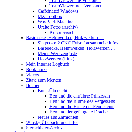
TeamViewer alte Versionen
TeamViewer uralt Versionen
Caffeinated Windows
MX Toolbox
WayBack Machine
Uralte Fotos (Archiv)
Kurzübersicht
Bastelecke, Heimwerken, Holzwerken …
Shapeoko 2 CNC Fräse / gesammelte Infos
Bastelecke, Heimwerken, Holzwerken …
Meine Werkzeugliste
HolzWerken (Link)
Mein Internet-Logbuch
Bookmarks
Videos
Zitate zum Merken
Bücher
Buch-Übersicht
Ben und die entführte Prinzessin
Ben und die Blume des Vergessens
Ben und die Höhle der Feuersteine
Ben und der gefangene Drache
Neues aus Zarmonien
Whisky Übersicht und Infos
Sterbebilder-Archiv