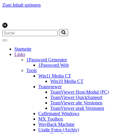
Zum Inhalt springen
Suchen
nach …
Startseite
Links
1Password Generator
1Password Web
Tools
Win11 Media CT
Win10 Media CT
Teamviewer
TeamViewer Host-Modul (PC)
TeamViewer QuickSupport
TeamViewer alte Versionen
TeamViewer uralt Versionen
Caffeinated Windows
MX Toolbox
WayBack Machine
Uralte Fotos (Archiv)