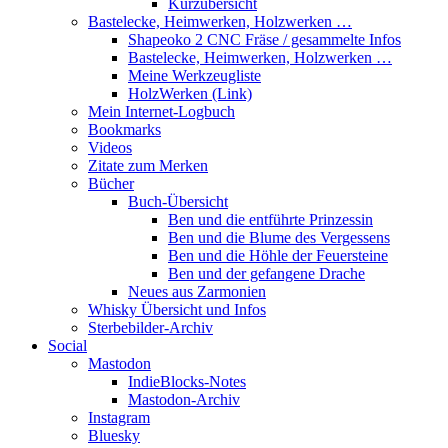
Kurzübersicht
Bastelecke, Heimwerken, Holzwerken …
Shapeoko 2 CNC Fräse / gesammelte Infos
Bastelecke, Heimwerken, Holzwerken …
Meine Werkzeugliste
HolzWerken (Link)
Mein Internet-Logbuch
Bookmarks
Videos
Zitate zum Merken
Bücher
Buch-Übersicht
Ben und die entführte Prinzessin
Ben und die Blume des Vergessens
Ben und die Höhle der Feuersteine
Ben und der gefangene Drache
Neues aus Zarmonien
Whisky Übersicht und Infos
Sterbebilder-Archiv
Social
Mastodon
IndieBlocks-Notes
Mastodon-Archiv
Instagram
Bluesky