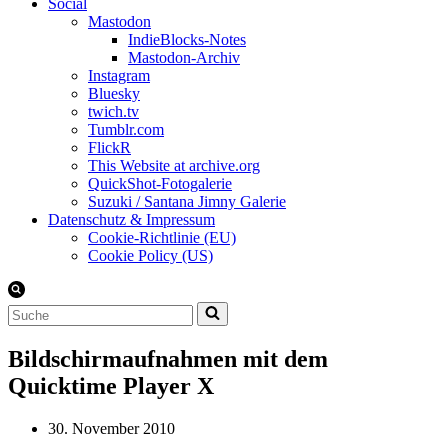
Social
Mastodon
IndieBlocks-Notes
Mastodon-Archiv
Instagram
Bluesky
twich.tv
Tumblr.com
FlickR
This Website at archive.org
QuickShot-Fotogalerie
Suzuki / Santana Jimny Galerie
Datenschutz & Impressum
Cookie-Richtlinie (EU)
Cookie Policy (US)
Suchen
nach …
Bildschirmaufnahmen mit dem
Quicktime Player X
30. November 2010