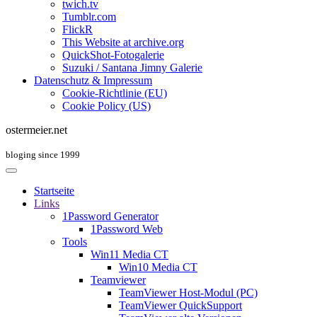
twich.tv
Tumblr.com
FlickR
This Website at archive.org
QuickShot-Fotogalerie
Suzuki / Santana Jimny Galerie
Datenschutz & Impressum
Cookie-Richtlinie (EU)
Cookie Policy (US)
ostermeier.net
bloging since 1999
Startseite
Links
1Password Generator
1Password Web
Tools
Win11 Media CT
Win10 Media CT
Teamviewer
TeamViewer Host-Modul (PC)
TeamViewer QuickSupport