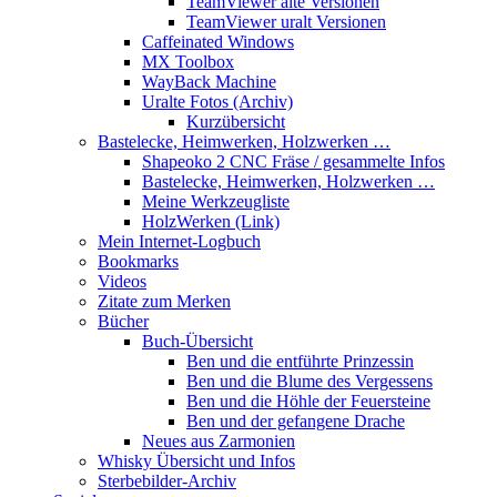
TeamViewer alte Versionen
TeamViewer uralt Versionen
Caffeinated Windows
MX Toolbox
WayBack Machine
Uralte Fotos (Archiv)
Kurzübersicht
Bastelecke, Heimwerken, Holzwerken …
Shapeoko 2 CNC Fräse / gesammelte Infos
Bastelecke, Heimwerken, Holzwerken …
Meine Werkzeugliste
HolzWerken (Link)
Mein Internet-Logbuch
Bookmarks
Videos
Zitate zum Merken
Bücher
Buch-Übersicht
Ben und die entführte Prinzessin
Ben und die Blume des Vergessens
Ben und die Höhle der Feuersteine
Ben und der gefangene Drache
Neues aus Zarmonien
Whisky Übersicht und Infos
Sterbebilder-Archiv