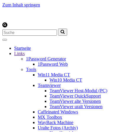
Zum Inhalt springen
Suchen
nach …
Startseite
Links
1Password Generator
1Password Web
Tools
Win11 Media CT
Win10 Media CT
Teamviewer
TeamViewer Host-Modul (PC)
TeamViewer QuickSupport
TeamViewer alte Versionen
TeamViewer uralt Versionen
Caffeinated Windows
MX Toolbox
WayBack Machine
Uralte Fotos (Archiv)