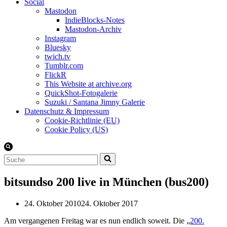
Social
Mastodon
IndieBlocks-Notes
Mastodon-Archiv
Instagram
Bluesky
twich.tv
Tumblr.com
FlickR
This Website at archive.org
QuickShot-Fotogalerie
Suzuki / Santana Jimny Galerie
Datenschutz & Impressum
Cookie-Richtlinie (EU)
Cookie Policy (US)
Suchen
nach …
bitsundso 200 live in München (bus200)
24. Oktober 2010
24. Oktober 2017
Am vergangenen Freitag war es nun endlich soweit. Die „
200.