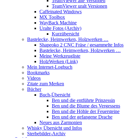
TeamViewer alte Versionen
TeamViewer uralt Versionen
Caffeinated Windows
MX Toolbox
WayBack Machine
Uralte Fotos (Archiv)
Kurzübersicht
Bastelecke, Heimwerken, Holzwerken …
Shapeoko 2 CNC Fräse / gesammelte Infos
Bastelecke, Heimwerken, Holzwerken …
Meine Werkzeugliste
HolzWerken (Link)
Mein Internet-Logbuch
Bookmarks
Videos
Zitate zum Merken
Bücher
Buch-Übersicht
Ben und die entführte Prinzessin
Ben und die Blume des Vergessens
Ben und die Höhle der Feuersteine
Ben und der gefangene Drache
Neues aus Zarmonien
Whisky Übersicht und Infos
Sterbebilder-Archiv