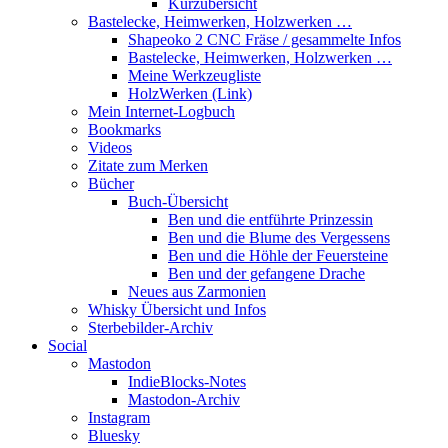
Kurzübersicht
Bastelecke, Heimwerken, Holzwerken …
Shapeoko 2 CNC Fräse / gesammelte Infos
Bastelecke, Heimwerken, Holzwerken …
Meine Werkzeugliste
HolzWerken (Link)
Mein Internet-Logbuch
Bookmarks
Videos
Zitate zum Merken
Bücher
Buch-Übersicht
Ben und die entführte Prinzessin
Ben und die Blume des Vergessens
Ben und die Höhle der Feuersteine
Ben und der gefangene Drache
Neues aus Zarmonien
Whisky Übersicht und Infos
Sterbebilder-Archiv
Social
Mastodon
IndieBlocks-Notes
Mastodon-Archiv
Instagram
Bluesky