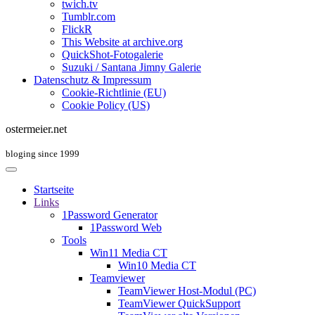
twich.tv
Tumblr.com
FlickR
This Website at archive.org
QuickShot-Fotogalerie
Suzuki / Santana Jimny Galerie
Datenschutz & Impressum
Cookie-Richtlinie (EU)
Cookie Policy (US)
ostermeier.net
bloging since 1999
Startseite
Links
1Password Generator
1Password Web
Tools
Win11 Media CT
Win10 Media CT
Teamviewer
TeamViewer Host-Modul (PC)
TeamViewer QuickSupport