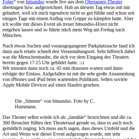
Folge
“ von
bitsundso
wurde live aus dem
Oberanger-Theater
übertragen bzw. aufgezeichnet. Hab an diesem Tag etwas mit mir
gehadert, weil ich mich irgendwie nicht so gut fühlte und schon seit
einigen Tage mit einem Anflug von Grippe zu kämpfen hatte. Aber
ich wollte mir dieses Event als treuer bitsundso-Hörer nicht
entgehen lassen und so führte mich mein Weg am Freitag nach
München.
Nach etwas Suchen und vorausgegangener Parkplatzsuche fand ich
dann auch relativ schnell den Veranstaltungsort. Sehr hilfreich dabei
war die Menschentraube, die sich vor dem Eingang des Theaters
bereits gegen 17:15 Uhr gebildet hatte. ;-)
Wir mussten dann noch ca. 45 min draussen warten und dann
erfolgte der Einlass. Aufgefallen ist mit die sehr große Ansammlung
von iPhones und iPad beim wartenden Publikum. Selten soviele
Apple Mobile Devices auf einen Haufen gesehen.
Die „Stimme“ von bitsundso. Foto by C.
Hammann.
Das Theater selbst würde ich als „familiär“ bezeichnen und die ca.
300 Besucher füllten den Theatersaal gerade so, dass es auch noch
gemütlich zuging. Ich muss auch sagen, dass dieses Umfeld und die
Art und Weise wie dieser Event aufgezogen wurde, mir sehr