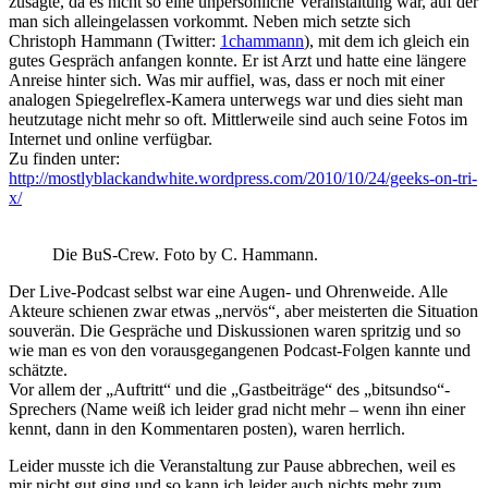
zusagte, da es nicht so eine unpersönliche Veranstaltung war, auf der
man sich alleingelassen vorkommt. Neben mich setzte sich
Christoph Hammann (Twitter:
1chammann
), mit dem ich gleich ein
gutes Gespräch anfangen konnte. Er ist Arzt und hatte eine längere
Anreise hinter sich. Was mir auffiel, was, dass er noch mit einer
analogen Spiegelreflex-Kamera unterwegs war und dies sieht man
heutzutage nicht mehr so oft. Mittlerweile sind auch seine Fotos im
Internet und online verfügbar.
Zu finden unter:
http://mostlyblackandwhite.wordpress.com/2010/10/24/geeks-on-tri-
x/
Die BuS-Crew. Foto by C. Hammann.
Der Live-Podcast selbst war eine Augen- und Ohrenweide. Alle
Akteure schienen zwar etwas „nervös“, aber meisterten die Situation
souverän. Die Gespräche und Diskussionen waren spritzig und so
wie man es von den vorausgegangenen Podcast-Folgen kannte und
schätzte.
Vor allem der „Auftritt“ und die „Gastbeiträge“ des „bitsundso“-
Sprechers (Name weiß ich leider grad nicht mehr – wenn ihn einer
kennt, dann in den Kommentaren posten), waren herrlich.
Leider musste ich die Veranstaltung zur Pause abbrechen, weil es
mir nicht gut ging und so kann ich leider auch nichts mehr zum