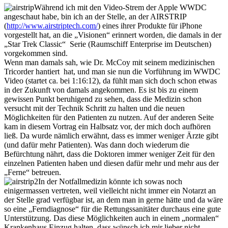
Während ich mit den Video-Strem der Apple WWDC
angeschaut habe, bin ich an der Stelle, an der AIRSTRIP
(
http://www.airstriptech.com/
) eines ihrer Produkte für iPhone
vorgestellt hat, an die „Visionen“ erinnert worden, die damals in der
„Star Trek Classic“ Serie (Raumschiff Enterprise im Deutschen)
vorgekommen sind.
Wenn man damals sah, wie Dr. McCoy mit seinem medizinischen
Tricorder hantiert hat, und man sie nun die Vorführung im WWDC
Video (startet ca. bei 1:16:12), da fühlt man sich doch schon etwas
in der Zukunft von damals angekommen. Es ist bis zu einem
gewissen Punkt beruhigend zu sehen, dass die Medizin schon
versucht mit der Technik Schritt zu halten und die neuen
Möglichkeiten für den Patienten zu nutzen. Auf der anderen Seite
kam in diesem Vortrag ein Halbsatz vor, der mich doch aufhören
ließ. Da wurde nämlich erwähnt, dass es immer weniger Ärzte gibt
(und dafür mehr Patienten). Was dann doch wiederum die
Befürchtung nährt, dass die Doktoren immer weniger Zeit für den
einzelnen Patienten haben und diesen dafür mehr und mehr aus der
„Ferne“ betreuen.
In der Notfallmedizin könnte ich sowas noch
einigermassen vertreten, weil vielleicht nicht immer ein Notarzt an
der Stelle grad verfügbar ist, an dem man in gerne hätte und da wäre
so eine „Ferndiagnose“ für die Rettungssanitäter durchaus eine gute
Unterstützung. Das diese Möglichkeiten auch in einem „normalen“
Krankenhaus Einzug halten, dass wünsch ich mir lieber nicht.