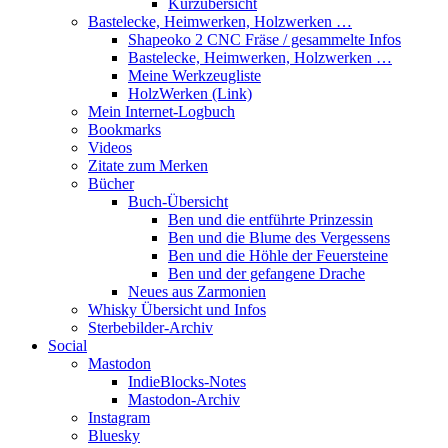
Kurzübersicht
Bastelecke, Heimwerken, Holzwerken …
Shapeoko 2 CNC Fräse / gesammelte Infos
Bastelecke, Heimwerken, Holzwerken …
Meine Werkzeugliste
HolzWerken (Link)
Mein Internet-Logbuch
Bookmarks
Videos
Zitate zum Merken
Bücher
Buch-Übersicht
Ben und die entführte Prinzessin
Ben und die Blume des Vergessens
Ben und die Höhle der Feuersteine
Ben und der gefangene Drache
Neues aus Zarmonien
Whisky Übersicht und Infos
Sterbebilder-Archiv
Social
Mastodon
IndieBlocks-Notes
Mastodon-Archiv
Instagram
Bluesky