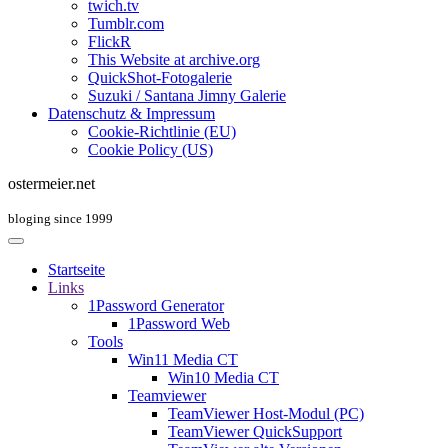
twich.tv
Tumblr.com
FlickR
This Website at archive.org
QuickShot-Fotogalerie
Suzuki / Santana Jimny Galerie
Datenschutz & Impressum
Cookie-Richtlinie (EU)
Cookie Policy (US)
ostermeier.net
bloging since 1999
Startseite
Links
1Password Generator
1Password Web
Tools
Win11 Media CT
Win10 Media CT
Teamviewer
TeamViewer Host-Modul (PC)
TeamViewer QuickSupport