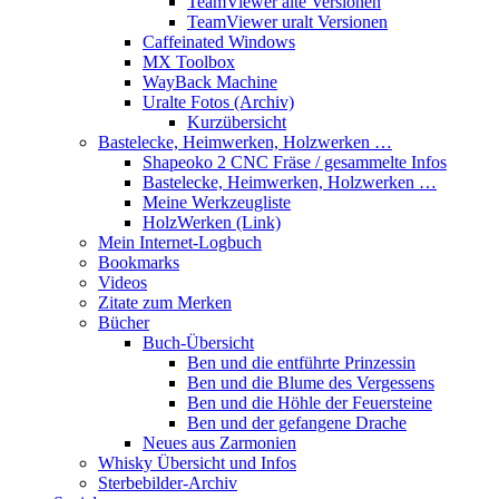
TeamViewer alte Versionen
TeamViewer uralt Versionen
Caffeinated Windows
MX Toolbox
WayBack Machine
Uralte Fotos (Archiv)
Kurzübersicht
Bastelecke, Heimwerken, Holzwerken …
Shapeoko 2 CNC Fräse / gesammelte Infos
Bastelecke, Heimwerken, Holzwerken …
Meine Werkzeugliste
HolzWerken (Link)
Mein Internet-Logbuch
Bookmarks
Videos
Zitate zum Merken
Bücher
Buch-Übersicht
Ben und die entführte Prinzessin
Ben und die Blume des Vergessens
Ben und die Höhle der Feuersteine
Ben und der gefangene Drache
Neues aus Zarmonien
Whisky Übersicht und Infos
Sterbebilder-Archiv