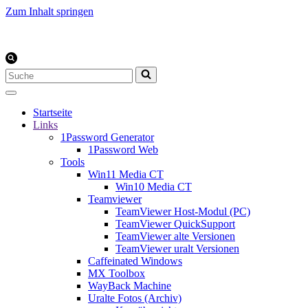
Zum Inhalt springen
Suchen
nach …
Startseite
Links
1Password Generator
1Password Web
Tools
Win11 Media CT
Win10 Media CT
Teamviewer
TeamViewer Host-Modul (PC)
TeamViewer QuickSupport
TeamViewer alte Versionen
TeamViewer uralt Versionen
Caffeinated Windows
MX Toolbox
WayBack Machine
Uralte Fotos (Archiv)