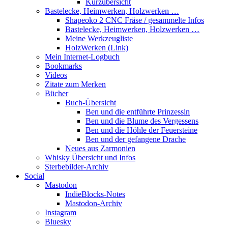
Kurzübersicht
Bastelecke, Heimwerken, Holzwerken …
Shapeoko 2 CNC Fräse / gesammelte Infos
Bastelecke, Heimwerken, Holzwerken …
Meine Werkzeugliste
HolzWerken (Link)
Mein Internet-Logbuch
Bookmarks
Videos
Zitate zum Merken
Bücher
Buch-Übersicht
Ben und die entführte Prinzessin
Ben und die Blume des Vergessens
Ben und die Höhle der Feuersteine
Ben und der gefangene Drache
Neues aus Zarmonien
Whisky Übersicht und Infos
Sterbebilder-Archiv
Social
Mastodon
IndieBlocks-Notes
Mastodon-Archiv
Instagram
Bluesky