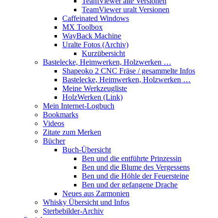
TeamViewer alte Versionen
TeamViewer uralt Versionen
Caffeinated Windows
MX Toolbox
WayBack Machine
Uralte Fotos (Archiv)
Kurzübersicht
Bastelecke, Heimwerken, Holzwerken …
Shapeoko 2 CNC Fräse / gesammelte Infos
Bastelecke, Heimwerken, Holzwerken …
Meine Werkzeugliste
HolzWerken (Link)
Mein Internet-Logbuch
Bookmarks
Videos
Zitate zum Merken
Bücher
Buch-Übersicht
Ben und die entführte Prinzessin
Ben und die Blume des Vergessens
Ben und die Höhle der Feuersteine
Ben und der gefangene Drache
Neues aus Zarmonien
Whisky Übersicht und Infos
Sterbebilder-Archiv