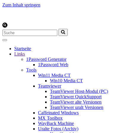
Zum Inhalt springen
Suchen
nach …
Startseite
Links
1Password Generator
1Password Web
Tools
Win11 Media CT
Win10 Media CT
Teamviewer
TeamViewer Host-Modul (PC)
TeamViewer QuickSupport
TeamViewer alte Versionen
TeamViewer uralt Versionen
Caffeinated Windows
MX Toolbox
WayBack Machine
Uralte Fotos (Archiv)