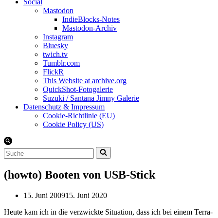
Social
Mastodon
IndieBlocks-Notes
Mastodon-Archiv
Instagram
Bluesky
twich.tv
Tumblr.com
FlickR
This Website at archive.org
QuickShot-Fotogalerie
Suzuki / Santana Jimny Galerie
Datenschutz & Impressum
Cookie-Richtlinie (EU)
Cookie Policy (US)
Suchen
nach …
(howto) Booten von USB-Stick
15. Juni 2009
15. Juni 2020
Heute kam ich in die verzwickte Situation, dass ich bei einem Terra-