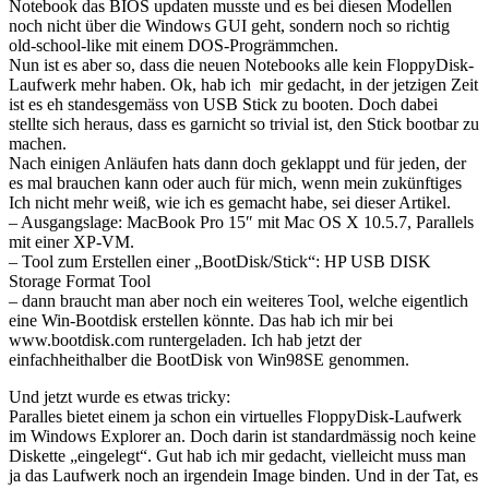
Notebook das BIOS updaten musste und es bei diesen Modellen
noch nicht über die Windows GUI geht, sondern noch so richtig
old-school-like mit einem DOS-Progrämmchen.
Nun ist es aber so, dass die neuen Notebooks alle kein FloppyDisk-
Laufwerk mehr haben. Ok, hab ich mir gedacht, in der jetzigen Zeit
ist es eh standesgemäss von USB Stick zu booten. Doch dabei
stellte sich heraus, dass es garnicht so trivial ist, den Stick bootbar zu
machen.
Nach einigen Anläufen hats dann doch geklappt und für jeden, der
es mal brauchen kann oder auch für mich, wenn mein zukünftiges
Ich nicht mehr weiß, wie ich es gemacht habe, sei dieser Artikel.
– Ausgangslage: MacBook Pro 15″ mit Mac OS X 10.5.7, Parallels
mit einer XP-VM.
– Tool zum Erstellen einer „BootDisk/Stick“: HP USB DISK
Storage Format Tool
– dann braucht man aber noch ein weiteres Tool, welche eigentlich
eine Win-Bootdisk erstellen könnte. Das hab ich mir bei
www.bootdisk.com runtergeladen. Ich hab jetzt der
einfachheithalber die BootDisk von Win98SE genommen.
Und jetzt wurde es etwas tricky:
Paralles bietet einem ja schon ein virtuelles FloppyDisk-Laufwerk
im Windows Explorer an. Doch darin ist standardmässig noch keine
Diskette „eingelegt“. Gut hab ich mir gedacht, vielleicht muss man
ja das Laufwerk noch an irgendein Image binden. Und in der Tat, es