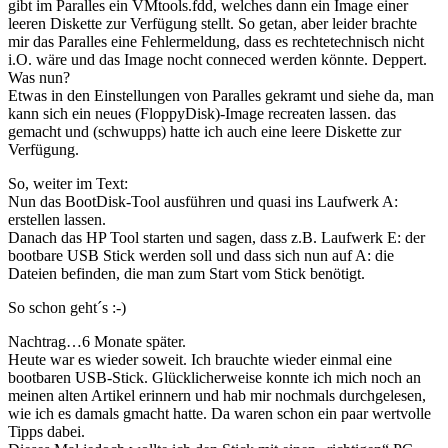
gibt im Paralles ein VMtools.fdd, welches dann ein Image einer
leeren Diskette zur Verfügung stellt. So getan, aber leider brachte
mir das Paralles eine Fehlermeldung, dass es rechtetechnisch nicht
i.O. wäre und das Image nocht conneced werden könnte. Deppert.
Was nun?
Etwas in den Einstellungen von Paralles gekramt und siehe da, man
kann sich ein neues (FloppyDisk)-Image recreaten lassen. das
gemacht und (schwupps) hatte ich auch eine leere Diskette zur
Verfügung.
So, weiter im Text:
Nun das BootDisk-Tool ausführen und quasi ins Laufwerk A:
erstellen lassen.
Danach das HP Tool starten und sagen, dass z.B. Laufwerk E: der
bootbare USB Stick werden soll und dass sich nun auf A: die
Dateien befinden, die man zum Start vom Stick benötigt.
So schon geht´s :-)
Nachtrag…6 Monate später.
Heute war es wieder soweit. Ich brauchte wieder einmal eine
bootbaren USB-Stick. Glücklicherweise konnte ich mich noch an
meinen alten Artikel erinnern und hab mir nochmals durchgelesen,
wie ich es damals gmacht hatte. Da waren schon ein paar wertvolle
Tipps dabei.