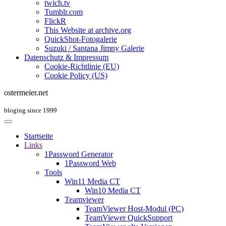
twich.tv
Tumblr.com
FlickR
This Website at archive.org
QuickShot-Fotogalerie
Suzuki / Santana Jimny Galerie
Datenschutz & Impressum
Cookie-Richtlinie (EU)
Cookie Policy (US)
ostermeier.net
bloging since 1999
Startseite
Links
1Password Generator
1Password Web
Tools
Win11 Media CT
Win10 Media CT
Teamviewer
TeamViewer Host-Modul (PC)
TeamViewer QuickSupport