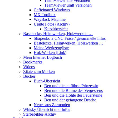
TeamViewer alte Versionen
TeamViewer uralt Versionen
Caffeinated Windows
MX Toolbox
WayBack Machine
Uralte Fotos (Archiv)
Kurzübersicht
Bastelecke, Heimwerken, Holzwerken …
Shapeoko 2 CNC Fräse / gesammelte Infos
Bastelecke, Heimwerken, Holzwerken …
Meine Werkzeugliste
HolzWerken (Link)
Mein Internet-Logbuch
Bookmarks
Videos
Zitate zum Merken
Bücher
Buch-Übersicht
Ben und die entführte Prinzessin
Ben und die Blume des Vergessens
Ben und die Höhle der Feuersteine
Ben und der gefangene Drache
Neues aus Zarmonien
Whisky Übersicht und Infos
Sterbebilder-Archiv