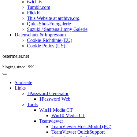
twich.tv
Tumblr.com
FlickR
This Website at archive.org
QuickShot-Fotogalerie
Suzuki / Santana Jimny Galerie
Datenschutz & Impressum
Cookie-Richtlinie (EU)
Cookie Policy (US)
ostermeier.net
bloging since 1999
Startseite
Links
1Password Generator
1Password Web
Tools
Win11 Media CT
Win10 Media CT
Teamviewer
TeamViewer Host-Modul (PC)
TeamViewer QuickSupport