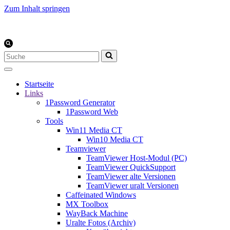
Zum Inhalt springen
Suchen
nach …
Startseite
Links
1Password Generator
1Password Web
Tools
Win11 Media CT
Win10 Media CT
Teamviewer
TeamViewer Host-Modul (PC)
TeamViewer QuickSupport
TeamViewer alte Versionen
TeamViewer uralt Versionen
Caffeinated Windows
MX Toolbox
WayBack Machine
Uralte Fotos (Archiv)