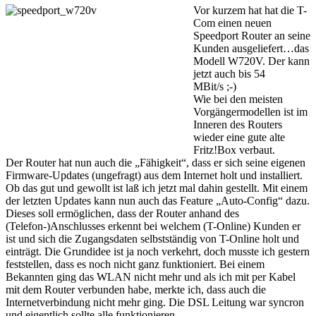
Vor kurzem hat hat die T-
Com einen neuen
Speedport Router an seine
Kunden ausgeliefert…das
Modell W720V. Der kann
jetzt auch bis 54
MBit/s ;-)
Wie bei den meisten
Vorgängermodellen ist im
Inneren des Routers
wieder eine gute alte
Fritz!Box verbaut.
Der Router hat nun auch die „Fähigkeit“, dass er sich seine eigenen
Firmware-Updates (ungefragt) aus dem Internet holt und installiert.
Ob das gut und gewollt ist laß ich jetzt mal dahin gestellt. Mit einem
der letzten Updates kann nun auch das Feature „Auto-Config“ dazu.
Dieses soll ermöglichen, dass der Router anhand des
(Telefon-)Anschlusses erkennt bei welchem (T-Online) Kunden er
ist und sich die Zugangsdaten selbstständig von T-Online holt und
einträgt. Die Grundidee ist ja noch verkehrt, doch musste ich gestern
feststellen, dass es noch nicht ganz funktioniert. Bei einem
Bekannten ging das WLAN nicht mehr und als ich mit per Kabel
mit dem Router verbunden habe, merkte ich, dass auch die
Internetverbindung nicht mehr ging. Die DSL Leitung war syncron
und eigentlich sollte alle funktionieren.