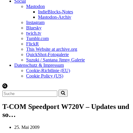
Social
Mastodon
IndieBlocks-Notes
Mastodon-Archiv
Instagram
Bluesky
twich.tv
Tumblr.com
FlickR
This Website at archive.org
QuickShot-Fotogalerie
Suzuki / Santana Jimny Galerie
Datenschutz & Impressum
Cookie-Richtlinie (EU)
Cookie Policy (US)
Suchen
nach …
T-COM Speedport W720V – Updates und
so…
25. Mai 2009