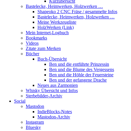
Kurzübersicht
Bastelecke, Heimwerken, Holzwerken …
Shapeoko 2 CNC Fräse / gesammelte Infos
Bastelecke, Heimwerken, Holzwerken …
Meine Werkzeugliste
HolzWerken (Link)
Mein Internet-Logbuch
Bookmarks
Videos
Zitate zum Merken
Bücher
Buch-Übersicht
Ben und die entführte Prinzessin
Ben und die Blume des Vergessens
Ben und die Höhle der Feuersteine
Ben und der gefangene Drache
Neues aus Zarmonien
Whisky Übersicht und Infos
Sterbebilder-Archiv
Social
Mastodon
IndieBlocks-Notes
Mastodon-Archiv
Instagram
Bluesky