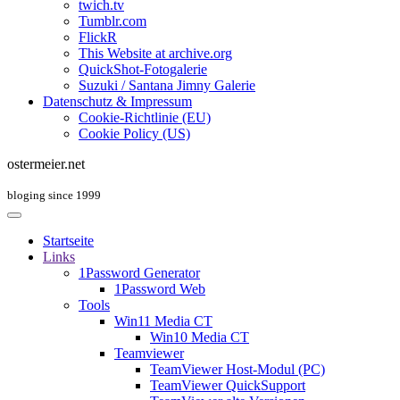
twich.tv
Tumblr.com
FlickR
This Website at archive.org
QuickShot-Fotogalerie
Suzuki / Santana Jimny Galerie
Datenschutz & Impressum
Cookie-Richtlinie (EU)
Cookie Policy (US)
ostermeier.net
bloging since 1999
Startseite
Links
1Password Generator
1Password Web
Tools
Win11 Media CT
Win10 Media CT
Teamviewer
TeamViewer Host-Modul (PC)
TeamViewer QuickSupport