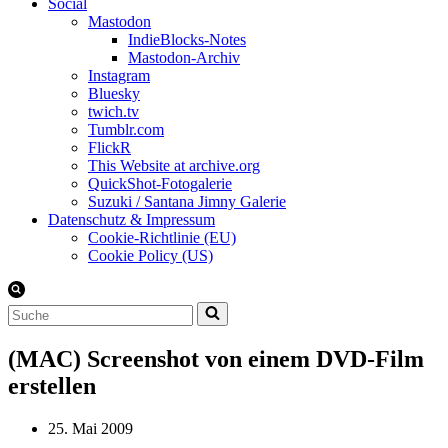
Social
Mastodon
IndieBlocks-Notes
Mastodon-Archiv
Instagram
Bluesky
twich.tv
Tumblr.com
FlickR
This Website at archive.org
QuickShot-Fotogalerie
Suzuki / Santana Jimny Galerie
Datenschutz & Impressum
Cookie-Richtlinie (EU)
Cookie Policy (US)
Suchen
nach …
(MAC) Screenshot von einem DVD-Film
erstellen
25. Mai 2009