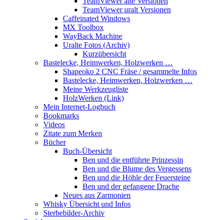
TeamViewer alte Versionen
TeamViewer uralt Versionen
Caffeinated Windows
MX Toolbox
WayBack Machine
Uralte Fotos (Archiv)
Kurzübersicht
Bastelecke, Heimwerken, Holzwerken …
Shapeoko 2 CNC Fräse / gesammelte Infos
Bastelecke, Heimwerken, Holzwerken …
Meine Werkzeugliste
HolzWerken (Link)
Mein Internet-Logbuch
Bookmarks
Videos
Zitate zum Merken
Bücher
Buch-Übersicht
Ben und die entführte Prinzessin
Ben und die Blume des Vergessens
Ben und die Höhle der Feuersteine
Ben und der gefangene Drache
Neues aus Zarmonien
Whisky Übersicht und Infos
Sterbebilder-Archiv