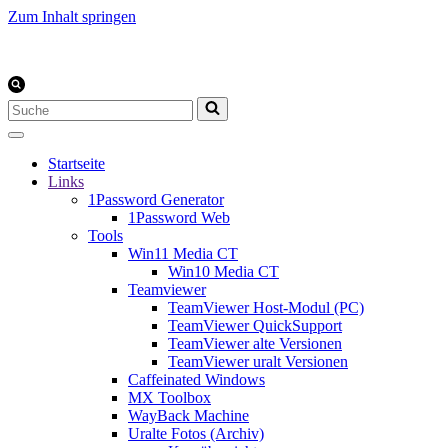
Zum Inhalt springen
Suchen
nach …
Startseite
Links
1Password Generator
1Password Web
Tools
Win11 Media CT
Win10 Media CT
Teamviewer
TeamViewer Host-Modul (PC)
TeamViewer QuickSupport
TeamViewer alte Versionen
TeamViewer uralt Versionen
Caffeinated Windows
MX Toolbox
WayBack Machine
Uralte Fotos (Archiv)