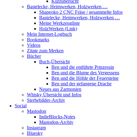
Kurzübersicht
Bastelecke, Heimwerken, Holzwerken …
Shapeoko 2 CNC Fräse / gesammelte Infos
Bastelecke, Heimwerken, Holzwerken …
Meine Werkzeugliste
HolzWerken (Link)
Mein Internet-Logbuch
Bookmarks
Videos
Zitate zum Merken
Bücher
Buch-Übersicht
Ben und die entführte Prinzessin
Ben und die Blume des Vergessens
Ben und die Höhle der Feuersteine
Ben und der gefangene Drache
Neues aus Zarmonien
Whisky Übersicht und Infos
Sterbebilder-Archiv
Social
Mastodon
IndieBlocks-Notes
Mastodon-Archiv
Instagram
Bluesky