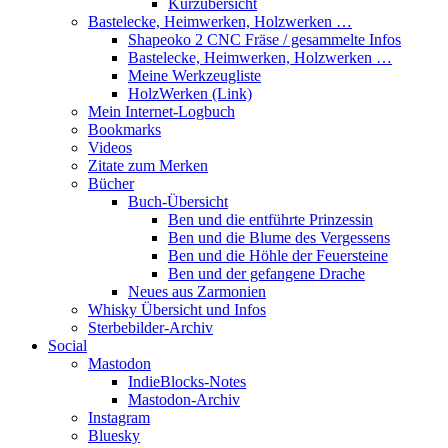
Kurzübersicht
Bastelecke, Heimwerken, Holzwerken …
Shapeoko 2 CNC Fräse / gesammelte Infos
Bastelecke, Heimwerken, Holzwerken …
Meine Werkzeugliste
HolzWerken (Link)
Mein Internet-Logbuch
Bookmarks
Videos
Zitate zum Merken
Bücher
Buch-Übersicht
Ben und die entführte Prinzessin
Ben und die Blume des Vergessens
Ben und die Höhle der Feuersteine
Ben und der gefangene Drache
Neues aus Zarmonien
Whisky Übersicht und Infos
Sterbebilder-Archiv
Social
Mastodon
IndieBlocks-Notes
Mastodon-Archiv
Instagram
Bluesky