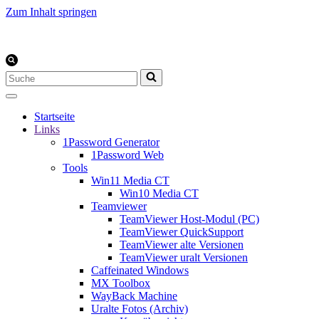
Zum Inhalt springen
Suchen
nach …
Startseite
Links
1Password Generator
1Password Web
Tools
Win11 Media CT
Win10 Media CT
Teamviewer
TeamViewer Host-Modul (PC)
TeamViewer QuickSupport
TeamViewer alte Versionen
TeamViewer uralt Versionen
Caffeinated Windows
MX Toolbox
WayBack Machine
Uralte Fotos (Archiv)