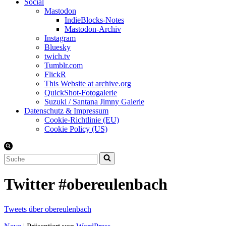
Social
Mastodon
IndieBlocks-Notes
Mastodon-Archiv
Instagram
Bluesky
twich.tv
Tumblr.com
FlickR
This Website at archive.org
QuickShot-Fotogalerie
Suzuki / Santana Jimny Galerie
Datenschutz & Impressum
Cookie-Richtlinie (EU)
Cookie Policy (US)
Suchen
nach …
Twitter #obereulenbach
Tweets über obereulenbach