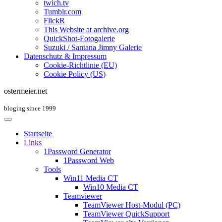
twich.tv
Tumblr.com
FlickR
This Website at archive.org
QuickShot-Fotogalerie
Suzuki / Santana Jimny Galerie
Datenschutz & Impressum
Cookie-Richtlinie (EU)
Cookie Policy (US)
ostermeier.net
bloging since 1999
Startseite
Links
1Password Generator
1Password Web
Tools
Win11 Media CT
Win10 Media CT
Teamviewer
TeamViewer Host-Modul (PC)
TeamViewer QuickSupport