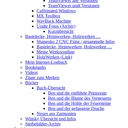
TeamViewer alte Versionen
TeamViewer uralt Versionen
Caffeinated Windows
MX Toolbox
WayBack Machine
Uralte Fotos (Archiv)
Kurzübersicht
Bastelecke, Heimwerken, Holzwerken …
Shapeoko 2 CNC Fräse / gesammelte Infos
Bastelecke, Heimwerken, Holzwerken …
Meine Werkzeugliste
HolzWerken (Link)
Mein Internet-Logbuch
Bookmarks
Videos
Zitate zum Merken
Bücher
Buch-Übersicht
Ben und die entführte Prinzessin
Ben und die Blume des Vergessens
Ben und die Höhle der Feuersteine
Ben und der gefangene Drache
Neues aus Zarmonien
Whisky Übersicht und Infos
Sterbebilder-Archiv