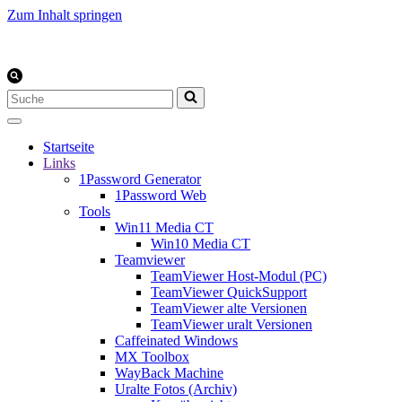
Zum Inhalt springen
Suchen
nach …
Startseite
Links
1Password Generator
1Password Web
Tools
Win11 Media CT
Win10 Media CT
Teamviewer
TeamViewer Host-Modul (PC)
TeamViewer QuickSupport
TeamViewer alte Versionen
TeamViewer uralt Versionen
Caffeinated Windows
MX Toolbox
WayBack Machine
Uralte Fotos (Archiv)