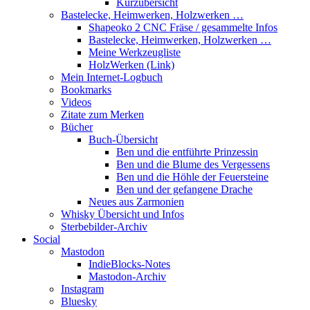
Kurzübersicht
Bastelecke, Heimwerken, Holzwerken …
Shapeoko 2 CNC Fräse / gesammelte Infos
Bastelecke, Heimwerken, Holzwerken …
Meine Werkzeugliste
HolzWerken (Link)
Mein Internet-Logbuch
Bookmarks
Videos
Zitate zum Merken
Bücher
Buch-Übersicht
Ben und die entführte Prinzessin
Ben und die Blume des Vergessens
Ben und die Höhle der Feuersteine
Ben und der gefangene Drache
Neues aus Zarmonien
Whisky Übersicht und Infos
Sterbebilder-Archiv
Social
Mastodon
IndieBlocks-Notes
Mastodon-Archiv
Instagram
Bluesky