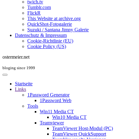
twich.tv
Tumblr.com
FlickR
This Website at archive.org
QuickShot-Fotogalerie
Suzuki / Santana Jimny Galerie
Datenschutz & Impressum
Cookie-Richtlinie (EU)
Cookie Policy (US)
ostermeier.net
bloging since 1999
Startseite
Links
1Password Generator
1Password Web
Tools
Win11 Media CT
Win10 Media CT
Teamviewer
TeamViewer Host-Modul (PC)
TeamViewer QuickSupport