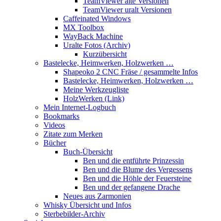
TeamViewer alte Versionen
TeamViewer uralt Versionen
Caffeinated Windows
MX Toolbox
WayBack Machine
Uralte Fotos (Archiv)
Kurzübersicht
Bastelecke, Heimwerken, Holzwerken …
Shapeoko 2 CNC Fräse / gesammelte Infos
Bastelecke, Heimwerken, Holzwerken …
Meine Werkzeugliste
HolzWerken (Link)
Mein Internet-Logbuch
Bookmarks
Videos
Zitate zum Merken
Bücher
Buch-Übersicht
Ben und die entführte Prinzessin
Ben und die Blume des Vergessens
Ben und die Höhle der Feuersteine
Ben und der gefangene Drache
Neues aus Zarmonien
Whisky Übersicht und Infos
Sterbebilder-Archiv