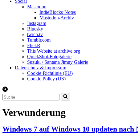
Social
Mastodon
IndieBlocks-Notes
Mastodon-Archiv
Instagram
Bluesky
twich.tv
Tumblr.com
FlickR
This Website at archive.org
QuickShot-Fotogalerie
Suzuki / Santana Jimny Galerie
Datenschutz & Impressum
Cookie-Richtlinie (EU)
Cookie Policy (US)
Suchen
nach …
Verwunderung
Windows 7 auf Windows 10 updaten nach Ne