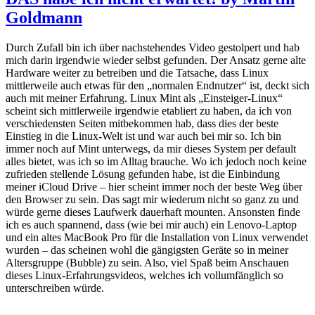
Goldmann
Durch Zufall bin ich über nachstehendes Video gestolpert und hab
mich darin irgendwie wieder selbst gefunden. Der Ansatz gerne alte
Hardware weiter zu betreiben und die Tatsache, dass Linux
mittlerweile auch etwas für den „normalen Endnutzer“ ist, deckt sich
auch mit meiner Erfahrung. Linux Mint als „Einsteiger-Linux“
scheint sich mittlerweile irgendwie etabliert zu haben, da ich von
verschiedensten Seiten mitbekommen hab, dass dies der beste
Einstieg in die Linux-Welt ist und war auch bei mir so. Ich bin
immer noch auf Mint unterwegs, da mir dieses System per default
alles bietet, was ich so im Alltag brauche. Wo ich jedoch noch keine
zufrieden stellende Lösung gefunden habe, ist die Einbindung
meiner iCloud Drive – hier scheint immer noch der beste Weg über
den Browser zu sein. Das sagt mir wiederum nicht so ganz zu und
würde gerne dieses Laufwerk dauerhaft mounten. Ansonsten finde
ich es auch spannend, dass (wie bei mir auch) ein Lenovo-Laptop
und ein altes MacBook Pro für die Installation von Linux verwendet
wurden – das scheinen wohl die gängigsten Geräte so in meiner
Altersgruppe (Bubble) zu sein. Also, viel Spaß beim Anschauen
dieses Linux-Erfahrungsvideos, welches ich vollumfänglich so
unterschreiben würde.