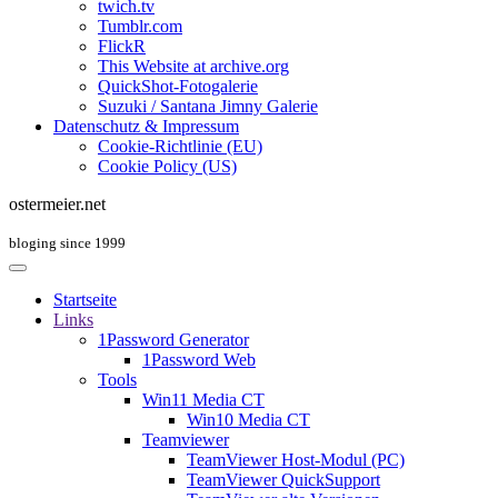
twich.tv
Tumblr.com
FlickR
This Website at archive.org
QuickShot-Fotogalerie
Suzuki / Santana Jimny Galerie
Datenschutz & Impressum
Cookie-Richtlinie (EU)
Cookie Policy (US)
ostermeier.net
bloging since 1999
Startseite
Links
1Password Generator
1Password Web
Tools
Win11 Media CT
Win10 Media CT
Teamviewer
TeamViewer Host-Modul (PC)
TeamViewer QuickSupport