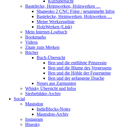
Kurzübersicht
Bastelecke, Heimwerken, Holzwerken …
Shapeoko 2 CNC Fräse / gesammelte Infos
Bastelecke, Heimwerken, Holzwerken …
Meine Werkzeugliste
HolzWerken (Link)
Mein Internet-Logbuch
Bookmarks
Videos
Zitate zum Merken
Bücher
Buch-Übersicht
Ben und die entführte Prinzessin
Ben und die Blume des Vergessens
Ben und die Höhle der Feuersteine
Ben und der gefangene Drache
Neues aus Zarmonien
Whisky Übersicht und Infos
Sterbebilder-Archiv
Social
Mastodon
IndieBlocks-Notes
Mastodon-Archiv
Instagram
Bluesky