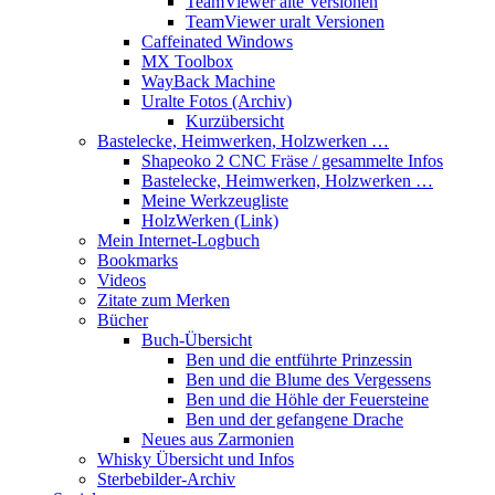
TeamViewer alte Versionen
TeamViewer uralt Versionen
Caffeinated Windows
MX Toolbox
WayBack Machine
Uralte Fotos (Archiv)
Kurzübersicht
Bastelecke, Heimwerken, Holzwerken …
Shapeoko 2 CNC Fräse / gesammelte Infos
Bastelecke, Heimwerken, Holzwerken …
Meine Werkzeugliste
HolzWerken (Link)
Mein Internet-Logbuch
Bookmarks
Videos
Zitate zum Merken
Bücher
Buch-Übersicht
Ben und die entführte Prinzessin
Ben und die Blume des Vergessens
Ben und die Höhle der Feuersteine
Ben und der gefangene Drache
Neues aus Zarmonien
Whisky Übersicht und Infos
Sterbebilder-Archiv