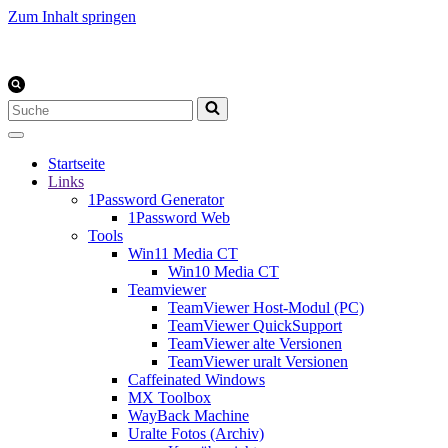
Zum Inhalt springen
Suchen
nach …
Startseite
Links
1Password Generator
1Password Web
Tools
Win11 Media CT
Win10 Media CT
Teamviewer
TeamViewer Host-Modul (PC)
TeamViewer QuickSupport
TeamViewer alte Versionen
TeamViewer uralt Versionen
Caffeinated Windows
MX Toolbox
WayBack Machine
Uralte Fotos (Archiv)