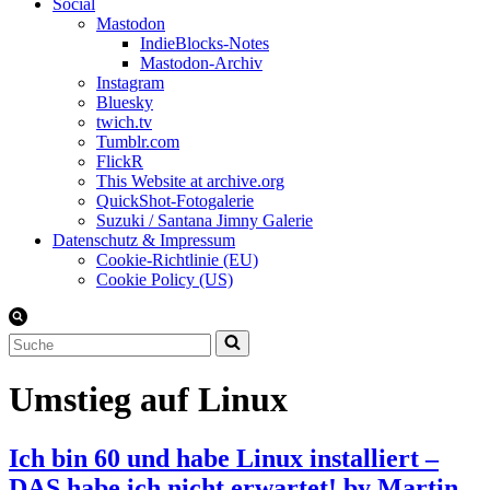
Social
Mastodon
IndieBlocks-Notes
Mastodon-Archiv
Instagram
Bluesky
twich.tv
Tumblr.com
FlickR
This Website at archive.org
QuickShot-Fotogalerie
Suzuki / Santana Jimny Galerie
Datenschutz & Impressum
Cookie-Richtlinie (EU)
Cookie Policy (US)
Suchen
nach …
Umstieg auf Linux
Ich bin 60 und habe Linux installiert –
DAS habe ich nicht erwartet! by Martin