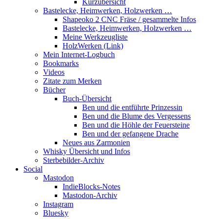
Kurzübersicht
Bastelecke, Heimwerken, Holzwerken …
Shapeoko 2 CNC Fräse / gesammelte Infos
Bastelecke, Heimwerken, Holzwerken …
Meine Werkzeugliste
HolzWerken (Link)
Mein Internet-Logbuch
Bookmarks
Videos
Zitate zum Merken
Bücher
Buch-Übersicht
Ben und die entführte Prinzessin
Ben und die Blume des Vergessens
Ben und die Höhle der Feuersteine
Ben und der gefangene Drache
Neues aus Zarmonien
Whisky Übersicht und Infos
Sterbebilder-Archiv
Social
Mastodon
IndieBlocks-Notes
Mastodon-Archiv
Instagram
Bluesky