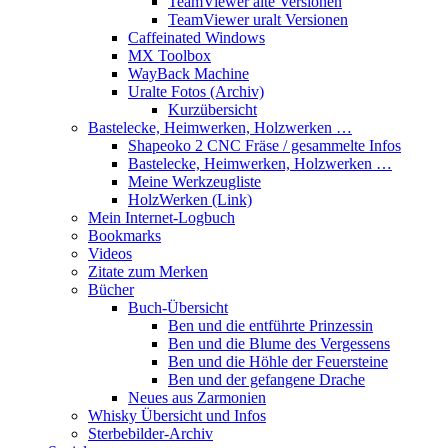
TeamViewer alte Versionen
TeamViewer uralt Versionen
Caffeinated Windows
MX Toolbox
WayBack Machine
Uralte Fotos (Archiv)
Kurzübersicht
Bastelecke, Heimwerken, Holzwerken …
Shapeoko 2 CNC Fräse / gesammelte Infos
Bastelecke, Heimwerken, Holzwerken …
Meine Werkzeugliste
HolzWerken (Link)
Mein Internet-Logbuch
Bookmarks
Videos
Zitate zum Merken
Bücher
Buch-Übersicht
Ben und die entführte Prinzessin
Ben und die Blume des Vergessens
Ben und die Höhle der Feuersteine
Ben und der gefangene Drache
Neues aus Zarmonien
Whisky Übersicht und Infos
Sterbebilder-Archiv