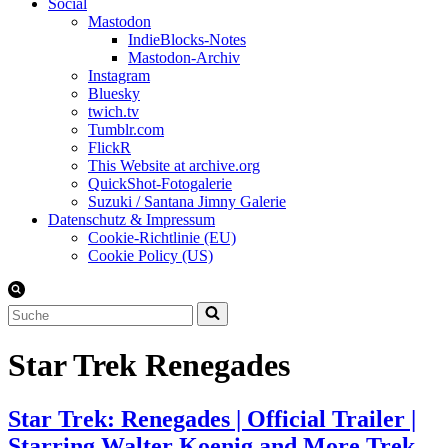
Social
Mastodon
IndieBlocks-Notes
Mastodon-Archiv
Instagram
Bluesky
twich.tv
Tumblr.com
FlickR
This Website at archive.org
QuickShot-Fotogalerie
Suzuki / Santana Jimny Galerie
Datenschutz & Impressum
Cookie-Richtlinie (EU)
Cookie Policy (US)
Suchen
nach …
Star Trek Renegades
Star Trek: Renegades | Official Trailer |
Starring Walter Koenig and More Trek