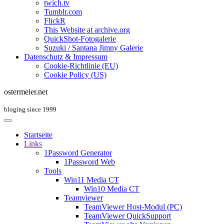
twich.tv
Tumblr.com
FlickR
This Website at archive.org
QuickShot-Fotogalerie
Suzuki / Santana Jimny Galerie
Datenschutz & Impressum
Cookie-Richtlinie (EU)
Cookie Policy (US)
ostermeier.net
bloging since 1999
Startseite
Links
1Password Generator
1Password Web
Tools
Win11 Media CT
Win10 Media CT
Teamviewer
TeamViewer Host-Modul (PC)
TeamViewer QuickSupport