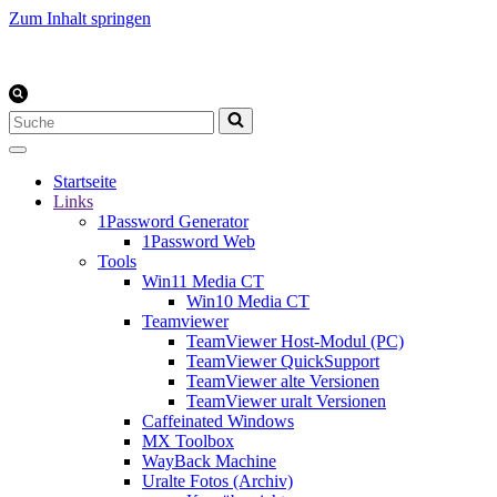
Zum Inhalt springen
Suchen
nach …
Startseite
Links
1Password Generator
1Password Web
Tools
Win11 Media CT
Win10 Media CT
Teamviewer
TeamViewer Host-Modul (PC)
TeamViewer QuickSupport
TeamViewer alte Versionen
TeamViewer uralt Versionen
Caffeinated Windows
MX Toolbox
WayBack Machine
Uralte Fotos (Archiv)