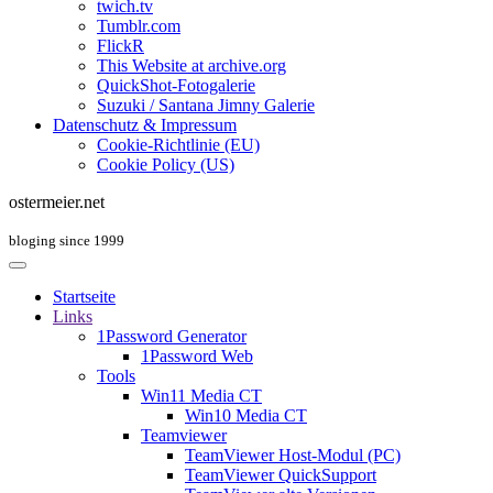
twich.tv
Tumblr.com
FlickR
This Website at archive.org
QuickShot-Fotogalerie
Suzuki / Santana Jimny Galerie
Datenschutz & Impressum
Cookie-Richtlinie (EU)
Cookie Policy (US)
ostermeier.net
bloging since 1999
Startseite
Links
1Password Generator
1Password Web
Tools
Win11 Media CT
Win10 Media CT
Teamviewer
TeamViewer Host-Modul (PC)
TeamViewer QuickSupport