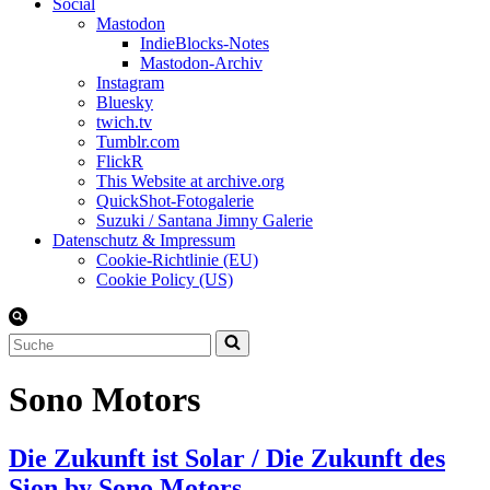
Social
Mastodon
IndieBlocks-Notes
Mastodon-Archiv
Instagram
Bluesky
twich.tv
Tumblr.com
FlickR
This Website at archive.org
QuickShot-Fotogalerie
Suzuki / Santana Jimny Galerie
Datenschutz & Impressum
Cookie-Richtlinie (EU)
Cookie Policy (US)
Suchen
nach …
Sono Motors
Die Zukunft ist Solar / Die Zukunft des
Sion by Sono Motors