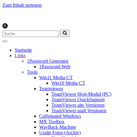
Zum Inhalt springen
Suchen
nach …
Startseite
Links
1Password Generator
1Password Web
Tools
Win11 Media CT
Win10 Media CT
Teamviewer
TeamViewer Host-Modul (PC)
TeamViewer QuickSupport
TeamViewer alte Versionen
TeamViewer uralt Versionen
Caffeinated Windows
MX Toolbox
WayBack Machine
Uralte Fotos (Archiv)