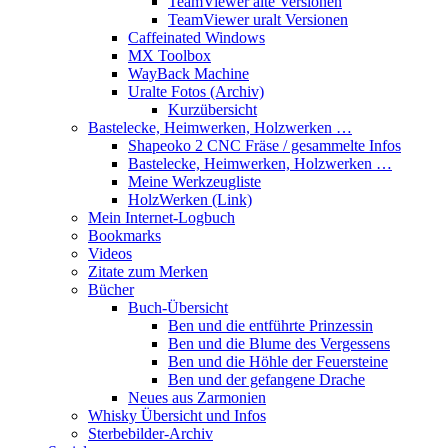
TeamViewer alte Versionen
TeamViewer uralt Versionen
Caffeinated Windows
MX Toolbox
WayBack Machine
Uralte Fotos (Archiv)
Kurzübersicht
Bastelecke, Heimwerken, Holzwerken …
Shapeoko 2 CNC Fräse / gesammelte Infos
Bastelecke, Heimwerken, Holzwerken …
Meine Werkzeugliste
HolzWerken (Link)
Mein Internet-Logbuch
Bookmarks
Videos
Zitate zum Merken
Bücher
Buch-Übersicht
Ben und die entführte Prinzessin
Ben und die Blume des Vergessens
Ben und die Höhle der Feuersteine
Ben und der gefangene Drache
Neues aus Zarmonien
Whisky Übersicht und Infos
Sterbebilder-Archiv