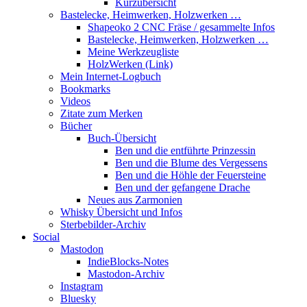
Kurzübersicht
Bastelecke, Heimwerken, Holzwerken …
Shapeoko 2 CNC Fräse / gesammelte Infos
Bastelecke, Heimwerken, Holzwerken …
Meine Werkzeugliste
HolzWerken (Link)
Mein Internet-Logbuch
Bookmarks
Videos
Zitate zum Merken
Bücher
Buch-Übersicht
Ben und die entführte Prinzessin
Ben und die Blume des Vergessens
Ben und die Höhle der Feuersteine
Ben und der gefangene Drache
Neues aus Zarmonien
Whisky Übersicht und Infos
Sterbebilder-Archiv
Social
Mastodon
IndieBlocks-Notes
Mastodon-Archiv
Instagram
Bluesky