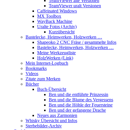
TeamViewer alte Versionen
TeamViewer uralt Versionen
Caffeinated Windows
MX Toolbox
WayBack Machine
Uralte Fotos (Archiv)
Kurzübersicht
Bastelecke, Heimwerken, Holzwerken …
Shapeoko 2 CNC Fräse / gesammelte Infos
Bastelecke, Heimwerken, Holzwerken …
Meine Werkzeugliste
HolzWerken (Link)
Mein Internet-Logbuch
Bookmarks
Videos
Zitate zum Merken
Bücher
Buch-Übersicht
Ben und die entführte Prinzessin
Ben und die Blume des Vergessens
Ben und die Höhle der Feuersteine
Ben und der gefangene Drache
Neues aus Zarmonien
Whisky Übersicht und Infos
Sterbebilder-Archiv