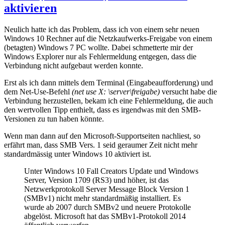
aktivieren
Neulich hatte ich das Problem, dass ich von einem sehr neuen
Windows 10 Rechner auf die Netzkaufwerks-Freigabe von einem
(betagten) Windows 7 PC wollte. Dabei schmetterte mir der
Windows Explorer nur als Fehlermeldung entgegen, dass die
Verbindung nicht aufgebaut werden konnte.
Erst als ich dann mittels dem Terminal (Eingabeaufforderung) und
dem Net-Use-Befehl
(net use X: \server\freigabe)
versucht habe die
Verbindung herzustellen, bekam ich eine Fehlermeldung, die auch
den wertvollen Tipp enthielt, dass es irgendwas mit den SMB-
Versionen zu tun haben könnte.
Wenn man dann auf den Microsoft-Supportseiten nachliest, so
erfährt man, dass SMB Vers. 1 seid geraumer Zeit nicht mehr
standardmässig unter Windows 10 aktiviert ist.
Unter Windows 10 Fall Creators Update und Windows
Server, Version 1709 (RS3) und höher, ist das
Netzwerkprotokoll Server Message Block Version 1
(SMBv1) nicht mehr standardmäßig installiert. Es
wurde ab 2007 durch SMBv2 und neuere Protokolle
abgelöst. Microsoft hat das SMBv1-Protokoll 2014