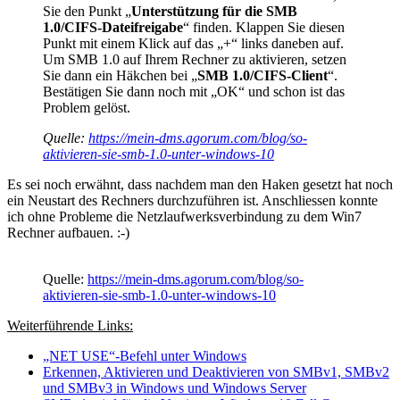
Sie den Punkt „
Unterstützung für die SMB
1.0/CIFS-Dateifreigabe
“ finden. Klappen Sie diesen
Punkt mit einem Klick auf das „+“ links daneben auf.
Um SMB 1.0 auf Ihrem Rechner zu aktivieren, setzen
Sie dann ein Häkchen bei „
SMB 1.0/CIFS-Client
“.
Bestätigen Sie dann noch mit „OK“ und schon ist das
Problem gelöst.
Quelle:
https://mein-dms.agorum.com/blog/so-
aktivieren-sie-smb-1.0-unter-windows-10
Es sei noch erwähnt, dass nachdem man den Haken gesetzt hat noch
ein Neustart des Rechners durchzuführen ist. Anschliessen konnte
ich ohne Probleme die Netzlaufwerksverbindung zu dem Win7
Rechner aufbauen. :-)
Quelle:
https://mein-dms.agorum.com/blog/so-
aktivieren-sie-smb-1.0-unter-windows-10
Weiterführende Links:
„NET USE“-Befehl unter Windows
Erkennen, Aktivieren und Deaktivieren von SMBv1, SMBv2
und SMBv3 in Windows und Windows Server