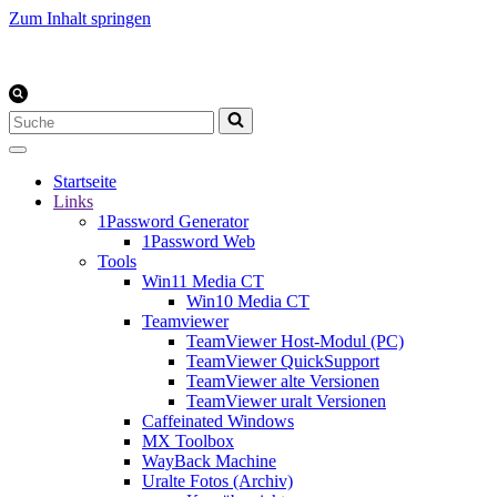
Zum Inhalt springen
Suchen
nach …
Startseite
Links
1Password Generator
1Password Web
Tools
Win11 Media CT
Win10 Media CT
Teamviewer
TeamViewer Host-Modul (PC)
TeamViewer QuickSupport
TeamViewer alte Versionen
TeamViewer uralt Versionen
Caffeinated Windows
MX Toolbox
WayBack Machine
Uralte Fotos (Archiv)