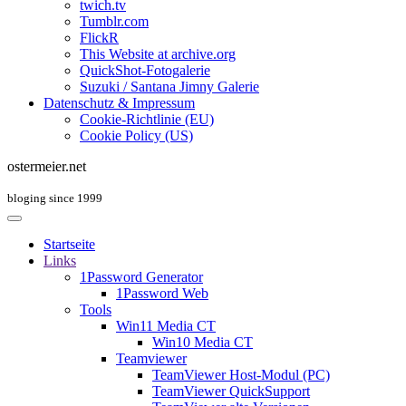
twich.tv
Tumblr.com
FlickR
This Website at archive.org
QuickShot-Fotogalerie
Suzuki / Santana Jimny Galerie
Datenschutz & Impressum
Cookie-Richtlinie (EU)
Cookie Policy (US)
ostermeier.net
bloging since 1999
Startseite
Links
1Password Generator
1Password Web
Tools
Win11 Media CT
Win10 Media CT
Teamviewer
TeamViewer Host-Modul (PC)
TeamViewer QuickSupport