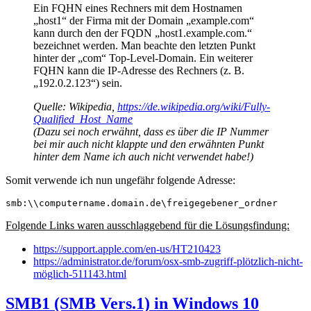
Ein FQHN eines Rechners mit dem Hostnamen
„host1“ der Firma mit der Domain „example.com“
kann durch den der FQDN „host1.example.com.“
bezeichnet werden. Man beachte den letzten Punkt
hinter der „com“ Top-Level-Domain. Ein weiterer
FQHN kann die IP-Adresse des Rechners (z. B.
„192.0.2.123“) sein.
Quelle: Wikipedia,
https://de.wikipedia.org/wiki/Fully-
Qualified_Host_Name
(Dazu sei noch erwähnt, dass es über die IP Nummer
bei mir auch nicht klappte und den erwähnten Punkt
hinter dem Name ich auch nicht verwendet habe!)
Somit verwende ich nun ungefähr folgende Adresse:
smb:\\computername.domain.de\freigegebener_ordner
Folgende Links waren ausschlaggebend für die Lösungsfindung:
https://support.apple.com/en-us/HT210423
https://administrator.de/forum/osx-smb-zugriff-plötzlich-nicht-
möglich-511143.html
SMB1 (SMB Vers.1) in Windows 10