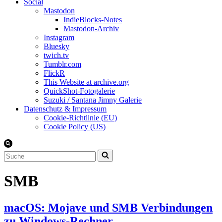
Social
Mastodon
IndieBlocks-Notes
Mastodon-Archiv
Instagram
Bluesky
twich.tv
Tumblr.com
FlickR
This Website at archive.org
QuickShot-Fotogalerie
Suzuki / Santana Jimny Galerie
Datenschutz & Impressum
Cookie-Richtlinie (EU)
Cookie Policy (US)
Suchen
nach …
SMB
macOS: Mojave und SMB Verbindungen
zu Windows-Rechner