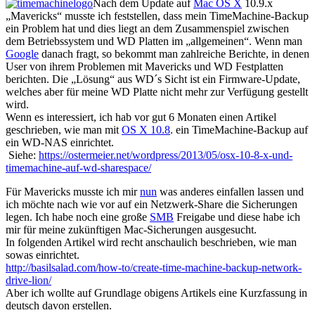
Nach dem Update auf
Mac OS X
10.9.x
„Mavericks“ musste ich feststellen, dass mein TimeMachine-Backup
ein Problem hat und dies liegt an dem Zusammenspiel zwischen
dem Betriebssystem und WD Platten im „allgemeinen“. Wenn man
Google
danach fragt, so bekommt man zahlreiche Berichte, in denen
User von ihrem Problemen mit Mavericks und WD Festplatten
berichten. Die „Lösung“ aus WD´s Sicht ist ein Firmware-Update,
welches aber für meine WD Platte nicht mehr zur Verfügung gestellt
wird.
Wenn es interessiert, ich hab vor gut 6 Monaten einen Artikel
geschrieben, wie man mit
OS X 10.8
. ein TimeMachine-Backup auf
ein WD-NAS einrichtet.
Siehe:
https://ostermeier.net/wordpress/2013/05/osx-10-8-x-und-
timemachine-auf-wd-sharespace/
Für Mavericks musste ich mir
nun
was anderes einfallen lassen und
ich möchte nach wie vor auf ein Netzwerk-Share die Sicherungen
legen. Ich habe noch eine große
SMB
Freigabe und diese habe ich
mir für meine zukünftigen Mac-Sicherungen ausgesucht.
In folgenden Artikel wird recht anschaulich beschrieben, wie man
sowas einrichtet.
http://basilsalad.com/how-to/create-time-machine-backup-network-
drive-lion/
Aber ich wollte auf Grundlage obigens Artikels eine Kurzfassung in
deutsch davon erstellen.