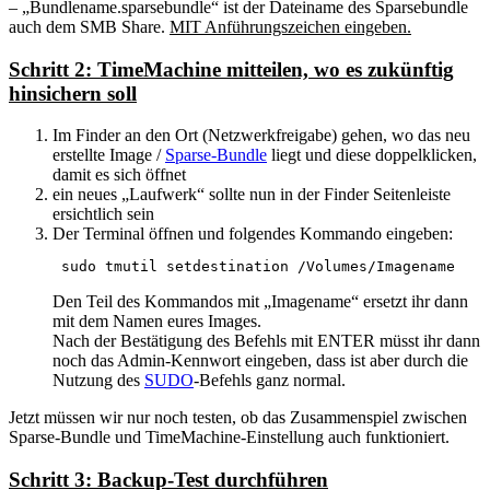
– „Bundlename.sparsebundle“ ist der Dateiname des Sparsebundle
auch dem SMB Share.
MIT Anführungszeichen eingeben.
Schritt 2: TimeMachine mitteilen, wo es zukünftig
hinsichern soll
Im Finder an den Ort (Netzwerkfreigabe) gehen, wo das neu
erstellte Image /
Sparse-Bundle
liegt und diese doppelklicken,
damit es sich öffnet
ein neues „Laufwerk“ sollte nun in der Finder Seitenleiste
ersichtlich sein
Der Terminal öffnen und folgendes Kommando eingeben:
 sudo tmutil setdestination /Volumes/Imagename
Den Teil des Kommandos mit „Imagename“ ersetzt ihr dann
mit dem Namen eures Images.
Nach der Bestätigung des Befehls mit ENTER müsst ihr dann
noch das Admin-Kennwort eingeben, dass ist aber durch die
Nutzung des
SUDO
-Befehls ganz normal.
Jetzt müssen wir nur noch testen, ob das Zusammenspiel zwischen
Sparse-Bundle und TimeMachine-Einstellung auch funktioniert.
Schritt 3: Backup-Test durchführen