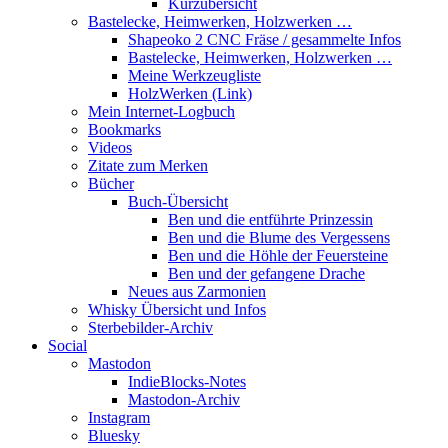
Kurzübersicht
Bastelecke, Heimwerken, Holzwerken …
Shapeoko 2 CNC Fräse / gesammelte Infos
Bastelecke, Heimwerken, Holzwerken …
Meine Werkzeugliste
HolzWerken (Link)
Mein Internet-Logbuch
Bookmarks
Videos
Zitate zum Merken
Bücher
Buch-Übersicht
Ben und die entführte Prinzessin
Ben und die Blume des Vergessens
Ben und die Höhle der Feuersteine
Ben und der gefangene Drache
Neues aus Zarmonien
Whisky Übersicht und Infos
Sterbebilder-Archiv
Social
Mastodon
IndieBlocks-Notes
Mastodon-Archiv
Instagram
Bluesky