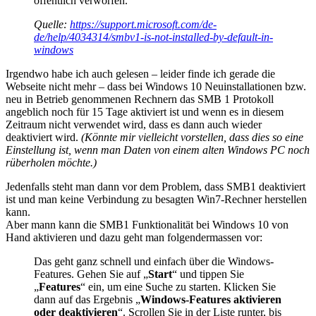
öffentlich verworfen.
Quelle:
https://support.microsoft.com/de-
de/help/4034314/smbv1-is-not-installed-by-default-in-
windows
Irgendwo habe ich auch gelesen – leider finde ich gerade die
Webseite nicht mehr – dass bei Windows 10 Neuinstallationen bzw.
neu in Betrieb genommenen Rechnern das SMB 1 Protokoll
angeblich noch für 15 Tage aktiviert ist und wenn es in diesem
Zeitraum nicht verwendet wird, dass es dann auch wieder
deaktiviert wird.
(Könnte mir vielleicht vorstellen, dass dies so eine
Einstellung ist, wenn man Daten von einem alten Windows PC noch
rüberholen möchte.)
Jedenfalls steht man dann vor dem Problem, dass SMB1 deaktiviert
ist und man keine Verbindung zu besagten Win7-Rechner herstellen
kann.
Aber mann kann die SMB1 Funktionalität bei Windows 10 von
Hand aktivieren und dazu geht man folgendermassen vor:
Das geht ganz schnell und einfach über die Windows-
Features. Gehen Sie auf „
Start
“ und tippen Sie
„
Features
“ ein, um eine Suche zu starten. Klicken Sie
dann auf das Ergebnis „
Windows-Features aktivieren
oder deaktivieren
“. Scrollen Sie in der Liste runter, bis