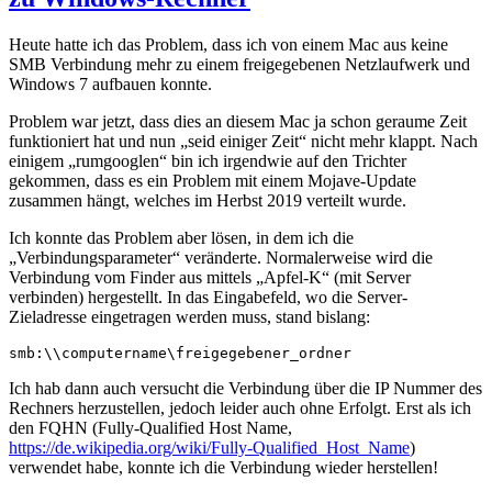
Heute hatte ich das Problem, dass ich von einem Mac aus keine
SMB Verbindung mehr zu einem freigegebenen Netzlaufwerk und
Windows 7 aufbauen konnte.
Problem war jetzt, dass dies an diesem Mac ja schon geraume Zeit
funktioniert hat und nun „seid einiger Zeit“ nicht mehr klappt. Nach
einigem „rumgooglen“ bin ich irgendwie auf den Trichter
gekommen, dass es ein Problem mit einem Mojave-Update
zusammen hängt, welches im Herbst 2019 verteilt wurde.
Ich konnte das Problem aber lösen, in dem ich die
„Verbindungsparameter“ veränderte. Normalerweise wird die
Verbindung vom Finder aus mittels „Apfel-K“ (mit Server
verbinden) hergestellt. In das Eingabefeld, wo die Server-
Zieladresse eingetragen werden muss, stand bislang:
smb:\\computername\freigegebener_ordner
Ich hab dann auch versucht die Verbindung über die IP Nummer des
Rechners herzustellen, jedoch leider auch ohne Erfolgt. Erst als ich
den FQHN (Fully-Qualified Host Name,
https://de.wikipedia.org/wiki/Fully-Qualified_Host_Name
)
verwendet habe, konnte ich die Verbindung wieder herstellen!