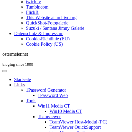
twich.tv
Tumblr.com
FlickR
This Website at archive.org
QuickShot-Fotogalerie
Suzuki / Santana Jimny Galerie
Datenschutz & Impressum
Cookie-Richtlinie (EU)
Cookie Policy (US)
ostermeier.net
bloging since 1999
Startseite
Links
1Password Generator
1Password Web
Tools
Win11 Media CT
Win10 Media CT
Teamviewer
TeamViewer Host-Modul (PC)
TeamViewer QuickSupport