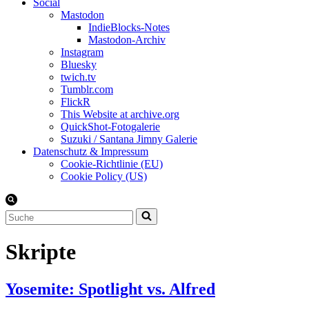
Social
Mastodon
IndieBlocks-Notes
Mastodon-Archiv
Instagram
Bluesky
twich.tv
Tumblr.com
FlickR
This Website at archive.org
QuickShot-Fotogalerie
Suzuki / Santana Jimny Galerie
Datenschutz & Impressum
Cookie-Richtlinie (EU)
Cookie Policy (US)
Suchen
nach …
Skripte
Yosemite: Spotlight vs. Alfred