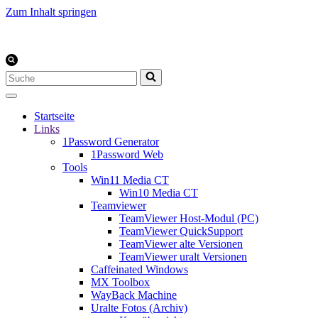
Zum Inhalt springen
Suchen
nach …
Startseite
Links
1Password Generator
1Password Web
Tools
Win11 Media CT
Win10 Media CT
Teamviewer
TeamViewer Host-Modul (PC)
TeamViewer QuickSupport
TeamViewer alte Versionen
TeamViewer uralt Versionen
Caffeinated Windows
MX Toolbox
WayBack Machine
Uralte Fotos (Archiv)