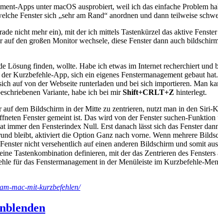
gement-Apps unter macOS ausprobiert, weil ich das einfache Problem 
he Fenster sich „sehr am Rand“ anordnen und dann teilweise schwer
rade nicht mehr ein), mit der ich mittels Tastenkürzel das aktive Fenste
er auf den großen Monitor wechsele, diese Fenster dann auch bildschir
e Lösung finden, wollte. Habe ich etwas im Internet recherchiert und 
t der Kurzbefehle-App, sich ein eigenes Fenstermanagement gebaut hat. 
sich auf von der Webseite runterladen und bei sich importieren. Man k
eschriebenen Variante, habe ich bei mir
Shift+CRLT+Z
hinterlegt.
uf dem Bildschirm in der Mitte zu zentrieren, nutzt man in den Siri
öffneten Fenster gemeint ist. Das wird von der Fenster suchen-Funkt
at immer den Fensterindex Null. Erst danach lässt sich das Fenster dan
und bleibt, aktiviert die Option Ganz nach vorne. Wenn mehrere Bildsc
 Fenster nicht versehentlich auf einen anderen Bildschirm und somit au
 eine Tastenkombination definieren, mit der das Zentrieren des Fenst
ehle für das Fenstermanagement in der Menüleiste im Kurzbefehle-Men
-am-mac-mit-kurzbefehlen/
inblenden