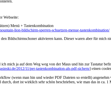
onieren.
er Webseite:
hützen) Menü + Tastenkombination
mountain-lion-bildschirm-sperren-schuetzen-menue-tastenkombination/
en Bildschirmschoner aktivieren kann. Dieser waren aber für mich nicht
ich mich ja auf dem Weg weg von der Maus und hin zur Tastatur befind
jasinski.de/2012/11/per-tastenkombination-als-pdf-sichern/
) einen coole
 Workflow (wenn man hin und wieder PDF Dateien so erstellt) angenehm
durch, dort ist wirklich sehr schön beschrieben, wie man das in ca. 1 M