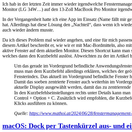
Ich hab in der letzten Zeit immer wieder irgendwelche Fenstermana
Monitor (LG 34W…) auf den 13-Zoll MacBook Pro Monitor irgendwelc
In der Vergangenheit hatte ich eine App im Einsatz (Name fällt mir ge
hat. Allerdings hat diese Lösung den „Nachteil“, dass wenn ich wied
auch wieder ändern musste.
Da ich dieses Problem mal wieder angehen, und eine für mich passend
diesem Artikel beschreibt er, wie wir er mit Mac-Bordmitteln, also mi
aktive Fenster auf dem aktuellen Monitor. Diesen Shortcut kann man 
welches dann den Kurzbefehl auslöst. Abweichten zu der im Artikel b
Um das gerade im Vordergrund befindliche Anwendungsfenster a
muss man dem Kurzbefehl allerdings erklären, welches der ge
Fensterindex. Das aktuell im Vordergrund befindliche Fenster h
Damit das soeben zentrierte Fenster auch weiterhin im Vordergr
aktuelle Display ausgewählt werden, damit das zu zentrierende
In den Kurzbefehlseinstellungen rechts unter Details kann man
Control + Option + C. Zusätzlich wird empfohlen, die Kurzbef
Klicks ausführen zu können.
Quelle:
https://www.mathoi.at/2024/06/28/fenstermanagement
macOS: Dock per Tastenkürzel aus- und e