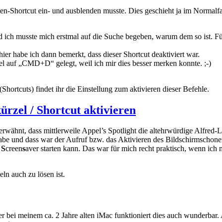
ten-Shortcut ein- und ausblenden musste. Dies geschieht ja im Normalfa
d ich musste mich erstmal auf die Suche begeben, warum dem so ist. F
hier habe ich dann bemerkt, dass dieser Shortcut deaktiviert war.
el auf „CMD+D“ gelegt, weil ich mir dies besser merken konnte. ;-)
hortcuts) findet ihr die Einstellung zum aktivieren dieser Befehle.
rzel / Shortcut aktivieren
erwähnt, dass mittlerweile Appel’s Spotlight die altehrwürdige Alfred
abe und dass war der Aufruf bzw. das Aktivieren des Bildschirmschone
n
S
creen
s
aver starten kann. Das war für mich recht praktisch, wenn ich 
n auch zu lösen ist.
aber bei meinem ca. 2 Jahre alten iMac funktioniert dies auch wunderbar