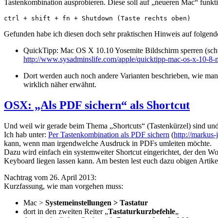
Tastenkombination ausprobieren. Diese soll auf „neueren Mac“ funkti
ctrl + shift + fn + Shutdown (Taste rechts oben)
Gefunden habe ich diesen doch sehr praktischen Hinweis auf folgend
QuickTipp: Mac OS X 10.10 Yosemite Bildschirm sperren (sc
http://www.sysadminslife.com/apple/quicktipp-mac-os-x-10-8-
Dort werden auch noch andere Varianten beschrieben, wie man d
wirklich näher erwähnt.
OSX: „Als PDF sichern“ als Shortcut
Und weil wir gerade beim Thema „Shortcuts“ (Tastenkürzel) sind und 
Ich hab unter:
Per Tastenkombination als PDF sichern
(
http://markus-
kann, wenn man irgendwelche Ausdruck in PDFs umleiten möchte.
Dazu wird einfach ein systemweiter Shortcut eingerichtet, der den
Keyboard liegen lassen kann. Am besten lest euch dazu obigen Artikel 
Nachtrag vom 26. April 2013:
Kurzfassung, wie man vorgehen muss:
Mac >
Systemeinstellungen > Tastatur
dort in den zweiten Reiter „
Tastaturkurzbefehle
„