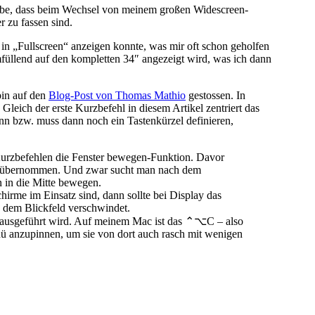
habe, dass beim Wechsel von meinem großen Widescreen-
 zu fassen sind.
r in „Fullscreen“ anzeigen konnte, was mir oft schon geholfen
mfüllend auf den kompletten 34″ angezeigt wird, was ich dann
bin auf den
Blog-Post von Thomas Mathio
gestossen. In
Gleich der erste Kurzbefehl in diesem Artikel zentriert das
ann bzw. muss dann noch ein Tastenkürzel definieren,
-Kurzbefehlen die Fenster bewegen-Funktion. Davor
ion übernommen. Und zwar sucht man nach dem
n in die Mitte bewegen.
hirme im Einsatz sind, dann sollte bei Display das
s dem Blickfeld verschwindet.
ers ausgeführt wird. Auf meinem Mac ist das ⌃⌥C – also
ü anzupinnen, um sie von dort auch rasch mit wenigen