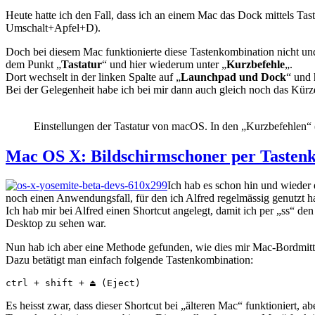
Heute hatte ich den Fall, dass ich an einem Mac das Dock mittels Tas
Umschalt+Apfel+D).
Doch bei diesem Mac funktionierte diese Tastenkombination nicht un
dem Punkt „
Tastatur
“ und hier wiederum unter „
Kurzbefehle
„.
Dort wechselt in der linken Spalte auf „
Launchpad und Dock
“ und 
Bei der Gelegenheit habe ich bei mir dann auch gleich noch das Kürz
Einstellungen der Tastatur von macOS. In den „Kurzbefehlen“ (S
Mac OS X: Bildschirmschoner per Tastenkü
Ich hab es schon hin und wieder 
noch einen Anwendungsfall, für den ich Alfred regelmässig genutzt h
Ich hab mir bei Alfred einen Shortcut angelegt, damit ich per „ss“ de
Desktop zu sehen war.
Nun hab ich aber eine Methode gefunden, wie dies mir Mac-Bordmittel
Dazu betätigt man einfach folgende Tastenkombination:
ctrl + shift + ⏏ (Eject)
Es heisst zwar, dass dieser Shortcut bei „älteren Mac“ funktioniert, 