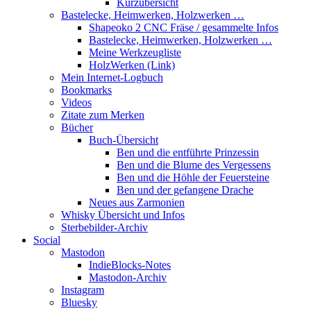
Kurzübersicht
Bastelecke, Heimwerken, Holzwerken …
Shapeoko 2 CNC Fräse / gesammelte Infos
Bastelecke, Heimwerken, Holzwerken …
Meine Werkzeugliste
HolzWerken (Link)
Mein Internet-Logbuch
Bookmarks
Videos
Zitate zum Merken
Bücher
Buch-Übersicht
Ben und die entführte Prinzessin
Ben und die Blume des Vergessens
Ben und die Höhle der Feuersteine
Ben und der gefangene Drache
Neues aus Zarmonien
Whisky Übersicht und Infos
Sterbebilder-Archiv
Social
Mastodon
IndieBlocks-Notes
Mastodon-Archiv
Instagram
Bluesky