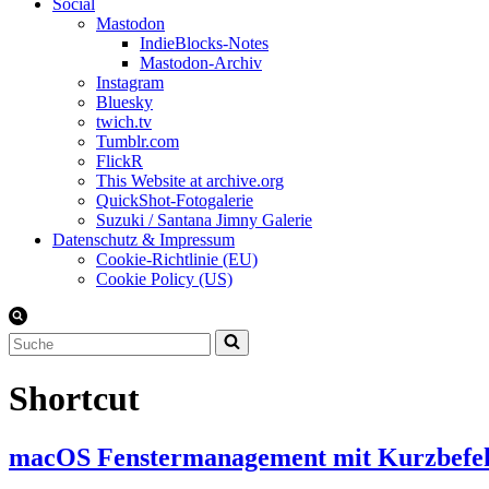
Social
Mastodon
IndieBlocks-Notes
Mastodon-Archiv
Instagram
Bluesky
twich.tv
Tumblr.com
FlickR
This Website at archive.org
QuickShot-Fotogalerie
Suzuki / Santana Jimny Galerie
Datenschutz & Impressum
Cookie-Richtlinie (EU)
Cookie Policy (US)
Suchen
nach …
Shortcut
macOS Fenstermanagement mit Kurzbefe