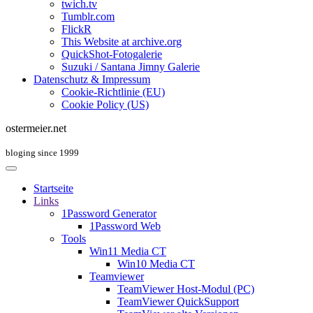
twich.tv
Tumblr.com
FlickR
This Website at archive.org
QuickShot-Fotogalerie
Suzuki / Santana Jimny Galerie
Datenschutz & Impressum
Cookie-Richtlinie (EU)
Cookie Policy (US)
ostermeier.net
bloging since 1999
Startseite
Links
1Password Generator
1Password Web
Tools
Win11 Media CT
Win10 Media CT
Teamviewer
TeamViewer Host-Modul (PC)
TeamViewer QuickSupport