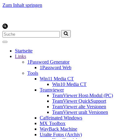
Zum Inhalt springen
Suchen
nach …
Startseite
Links
1Password Generator
1Password Web
Tools
Win11 Media CT
Win10 Media CT
Teamviewer
TeamViewer Host-Modul (PC)
TeamViewer QuickSupport
TeamViewer alte Versionen
TeamViewer uralt Versionen
Caffeinated Windows
MX Toolbox
WayBack Machine
Uralte Fotos (Archiv)