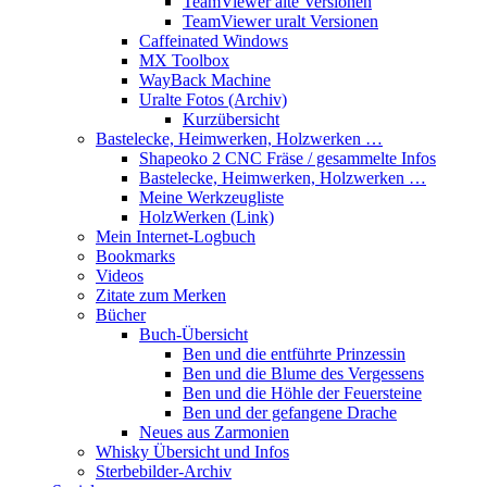
TeamViewer alte Versionen
TeamViewer uralt Versionen
Caffeinated Windows
MX Toolbox
WayBack Machine
Uralte Fotos (Archiv)
Kurzübersicht
Bastelecke, Heimwerken, Holzwerken …
Shapeoko 2 CNC Fräse / gesammelte Infos
Bastelecke, Heimwerken, Holzwerken …
Meine Werkzeugliste
HolzWerken (Link)
Mein Internet-Logbuch
Bookmarks
Videos
Zitate zum Merken
Bücher
Buch-Übersicht
Ben und die entführte Prinzessin
Ben und die Blume des Vergessens
Ben und die Höhle der Feuersteine
Ben und der gefangene Drache
Neues aus Zarmonien
Whisky Übersicht und Infos
Sterbebilder-Archiv