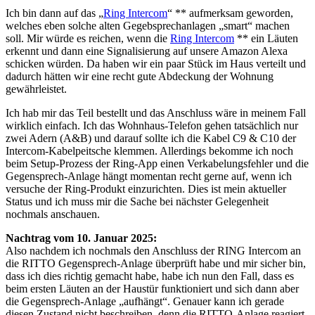
Ich bin dann auf das „
Ring Intercom
“ ** aufmerksam geworden,
welches eben solche alten Gegebsprechanlagen „smart“ machen
soll. Mir würde es reichen, wenn die
Ring Intercom
** ein Läuten
erkennt und dann eine Signalisierung auf unsere Amazon Alexa
schicken würden. Da haben wir ein paar Stück im Haus verteilt und
dadurch hätten wir eine recht gute Abdeckung der Wohnung
gewährleistet.
Ich hab mir das Teil bestellt und das Anschluss wäre in meinem Fall
wirklich einfach. Ich das Wohnhaus-Telefon gehen tatsächlich nur
zwei Adern (A&B) und darauf sollte ich die Kabel C9 & C10 der
Intercom-Kabelpeitsche klemmen. Allerdings bekomme ich noch
beim Setup-Prozess der Ring-App einen Verkabelungsfehler und die
Gegensprech-Anlage hängt momentan recht gerne auf, wenn ich
versuche der Ring-Produkt einzurichten. Dies ist mein aktueller
Status und ich muss mir die Sache bei nächster Gelegenheit
nochmals anschauen.
Nachtrag vom 10. Januar 2025:
Also nachdem ich nochmals den Anschluss der RING Intercom an
die RITTO Gegensprech-Anlage überprüft habe und mir sicher bin,
dass ich dies richtig gemacht habe, habe ich nun den Fall, dass es
beim ersten Läuten an der Haustür funktioniert und sich dann aber
die Gegensprech-Anlage „aufhängt“. Genauer kann ich gerade
diesen Zustand nicht beschreiben, denn die RITTO-Anlage reagiert