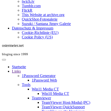
twich.tv
Tumblr.com
FlickR
This Website at archive.org
QuickShot-Fotogalerie
Suzuki / Santana Jimny Galerie
Datenschutz & Impressum
Cookie-Richtlinie (EU)
Cookie Policy (US)
ostermeier.net
bloging since 1999
Startseite
Links
1Password Generator
1Password Web
Tools
Win11 Media CT
Win10 Media CT
Teamviewer
TeamViewer Host-Modul (PC)
TeamViewer QuickSupport