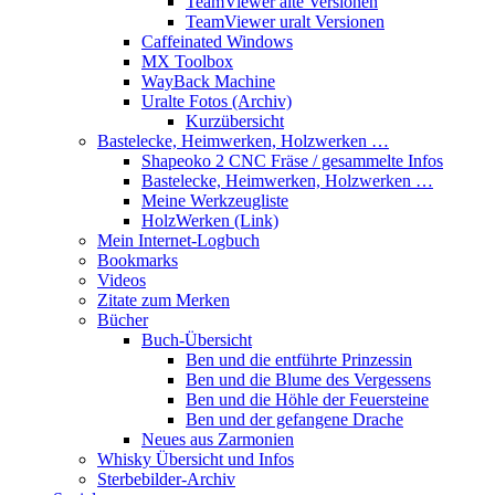
TeamViewer alte Versionen
TeamViewer uralt Versionen
Caffeinated Windows
MX Toolbox
WayBack Machine
Uralte Fotos (Archiv)
Kurzübersicht
Bastelecke, Heimwerken, Holzwerken …
Shapeoko 2 CNC Fräse / gesammelte Infos
Bastelecke, Heimwerken, Holzwerken …
Meine Werkzeugliste
HolzWerken (Link)
Mein Internet-Logbuch
Bookmarks
Videos
Zitate zum Merken
Bücher
Buch-Übersicht
Ben und die entführte Prinzessin
Ben und die Blume des Vergessens
Ben und die Höhle der Feuersteine
Ben und der gefangene Drache
Neues aus Zarmonien
Whisky Übersicht und Infos
Sterbebilder-Archiv