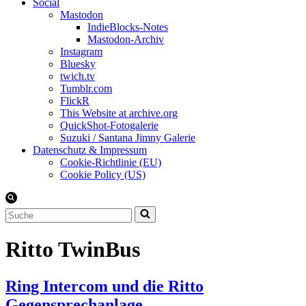
Social
Mastodon
IndieBlocks-Notes
Mastodon-Archiv
Instagram
Bluesky
twich.tv
Tumblr.com
FlickR
This Website at archive.org
QuickShot-Fotogalerie
Suzuki / Santana Jimny Galerie
Datenschutz & Impressum
Cookie-Richtlinie (EU)
Cookie Policy (US)
Suchen
nach …
Ritto TwinBus
Ring Intercom und die Ritto
Gegensprechanlage