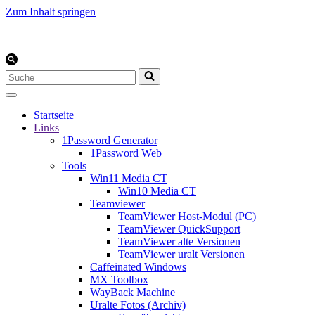
Zum Inhalt springen
Suchen
nach …
Startseite
Links
1Password Generator
1Password Web
Tools
Win11 Media CT
Win10 Media CT
Teamviewer
TeamViewer Host-Modul (PC)
TeamViewer QuickSupport
TeamViewer alte Versionen
TeamViewer uralt Versionen
Caffeinated Windows
MX Toolbox
WayBack Machine
Uralte Fotos (Archiv)