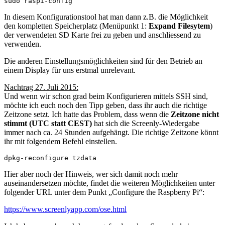
sudo raspi-config
In diesem Konfigurationstool hat man dann z.B. die Möglichkeit
den kompletten Speicherplatz (Menüpunkt 1:
Expand Filesytem
)
der verwendeten SD Karte frei zu geben und anschliessend zu
verwenden.
Die anderen Einstellungsmöglichkeiten sind für den Betrieb an
einem Display für uns erstmal unrelevant.
Nachtrag 27. Juli 2015:
Und wenn wir schon grad beim Konfigurieren mittels SSH sind,
möchte ich euch noch den Tipp geben, dass ihr auch die richtige
Zeitzone setzt. Ich hatte das Problem, dass wenn die
Zeitzone nicht
stimmt (UTC statt CEST)
hat sich die Screenly-Wiedergabe
immer nach ca. 24 Stunden aufgehängt. Die richtige Zeitzone könnt
ihr mit folgendem Befehl einstellen.
dpkg
-reconfigure tzdata
Hier aber noch der Hinweis, wer sich damit noch mehr
auseinandersetzen möchte, findet die weiteren Möglichkeiten unter
folgender URL unter dem Punkt „Configure the Raspberry Pi“:
https://www.screenlyapp.com/ose.html