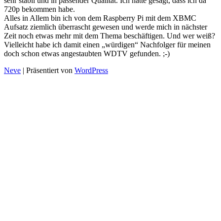
sehr stabil und in passender Qualität. Ich hätte gesagt, dass ich da
720p bekommen habe.
Alles in Allem bin ich von dem Raspberry Pi mit dem XBMC
Aufsatz ziemlich überrascht gewesen und werde mich in nächster
Zeit noch etwas mehr mit dem Thema beschäftigen. Und wer weiß?
Vielleicht habe ich damit einen „würdigen“ Nachfolger für meinen
doch schon etwas angestaubten WDTV gefunden. ;-)
Neve
| Präsentiert von
WordPress