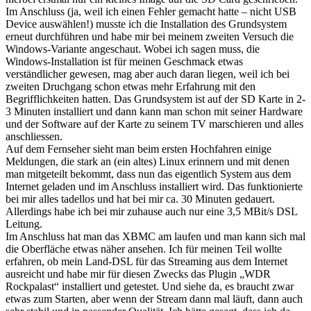
Im Anschluss (ja, weil ich einen Fehler gemacht hatte – nicht USB
Device auswählen!) musste ich die Installation des Grundsystem
erneut durchführen und habe mir bei meinem zweiten Versuch die
Windows-Variante angeschaut. Wobei ich sagen muss, die
Windows-Installation ist für meinen Geschmack etwas
verständlicher gewesen, mag aber auch daran liegen, weil ich bei
zweiten Druchgang schon etwas mehr Erfahrung mit den
Begrifflichkeiten hatten. Das Grundsystem ist auf der SD Karte in 2-
3 Minuten installiert und dann kann man schon mit seiner Hardware
und der Software auf der Karte zu seinem TV marschieren und alles
anschliessen.
Auf dem Fernseher sieht man beim ersten Hochfahren einige
Meldungen, die stark an (ein altes) Linux erinnern und mit denen
man mitgeteilt bekommt, dass nun das eigentlich System aus dem
Internet geladen und im Anschluss installiert wird. Das funktionierte
bei mir alles tadellos und hat bei mir ca. 30 Minuten gedauert.
Allerdings habe ich bei mir zuhause auch nur eine 3,5 MBit/s DSL
Leitung.
Im Anschluss hat man das XBMC am laufen und man kann sich mal
die Oberfläche etwas näher ansehen. Ich für meinen Teil wollte
erfahren, ob mein Land-DSL für das Streaming aus dem Internet
ausreicht und habe mir für diesen Zwecks das Plugin „WDR
Rockpalast“ installiert und getestet. Und siehe da, es braucht zwar
etwas zum Starten, aber wenn der Stream dann mal läuft, dann auch