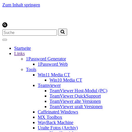
Zum Inhalt springen
Suchen
nach …
Startseite
Links
1Password Generator
1Password Web
Tools
Win11 Media CT
Win10 Media CT
Teamviewer
TeamViewer Host-Modul (PC)
TeamViewer QuickSupport
TeamViewer alte Versionen
TeamViewer uralt Versionen
Caffeinated Windows
MX Toolbox
WayBack Machine
Uralte Fotos (Archiv)