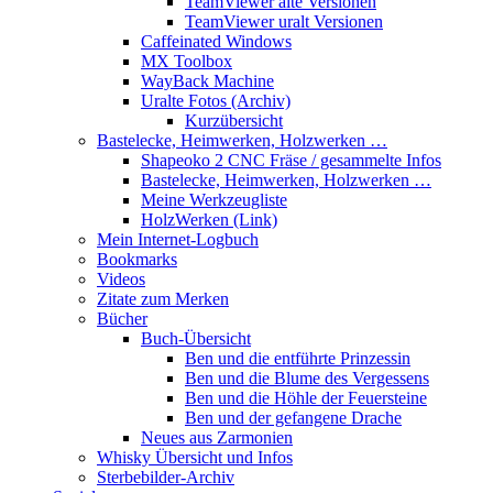
TeamViewer alte Versionen
TeamViewer uralt Versionen
Caffeinated Windows
MX Toolbox
WayBack Machine
Uralte Fotos (Archiv)
Kurzübersicht
Bastelecke, Heimwerken, Holzwerken …
Shapeoko 2 CNC Fräse / gesammelte Infos
Bastelecke, Heimwerken, Holzwerken …
Meine Werkzeugliste
HolzWerken (Link)
Mein Internet-Logbuch
Bookmarks
Videos
Zitate zum Merken
Bücher
Buch-Übersicht
Ben und die entführte Prinzessin
Ben und die Blume des Vergessens
Ben und die Höhle der Feuersteine
Ben und der gefangene Drache
Neues aus Zarmonien
Whisky Übersicht und Infos
Sterbebilder-Archiv