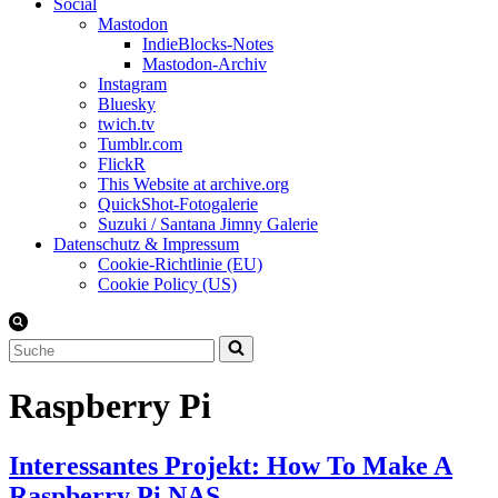
Social
Mastodon
IndieBlocks-Notes
Mastodon-Archiv
Instagram
Bluesky
twich.tv
Tumblr.com
FlickR
This Website at archive.org
QuickShot-Fotogalerie
Suzuki / Santana Jimny Galerie
Datenschutz & Impressum
Cookie-Richtlinie (EU)
Cookie Policy (US)
Suchen
nach …
Raspberry Pi
Interessantes Projekt: How To Make A
Raspberry Pi NAS