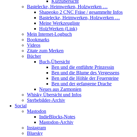
Kurzübersicht
Bastelecke, Heimwerken, Holzwerken …
Shapeoko 2 CNC Fräse / gesammelte Infos
Bastelecke, Heimwerken, Holzwerken …
Meine Werkzeugliste
HolzWerken (Link)
Mein Internet-Logbuch
Bookmarks
Videos
Zitate zum Merken
Bücher
Buch-Übersicht
Ben und die entführte Prinzessin
Ben und die Blume des Vergessens
Ben und die Höhle der Feuersteine
Ben und der gefangene Drache
Neues aus Zarmonien
Whisky Übersicht und Infos
Sterbebilder-Archiv
Social
Mastodon
IndieBlocks-Notes
Mastodon-Archiv
Instagram
Bluesky