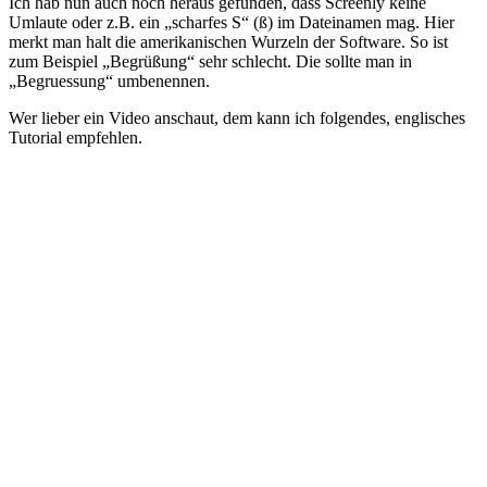
Ich hab nun auch noch heraus gefunden, dass Screenly keine
Umlaute oder z.B. ein „scharfes S“ (ß) im Dateinamen mag. Hier
merkt man halt die amerikanischen Wurzeln der Software. So ist
zum Beispiel „Begrüßung“ sehr schlecht. Die sollte man in
„Begruessung“ umbenennen.
Wer lieber ein Video anschaut, dem kann ich folgendes, englisches
Tutorial empfehlen.