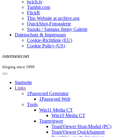
twich.tv
Tumblr.com
FlickR
This Website at archive.org
QuickShot-Fotogalerie
Suzuki / Santana Jimny Galerie
Datenschutz & Impressum
Cookie-Richtlinie (EU)
Cookie Policy (US)
ostermeier.net
bloging since 1999
Startseite
Links
1Password Generator
1Password Web
Tools
Win11 Media CT
Win10 Media CT
Teamviewer
TeamViewer Host-Modul (PC)
TeamViewer QuickSupport