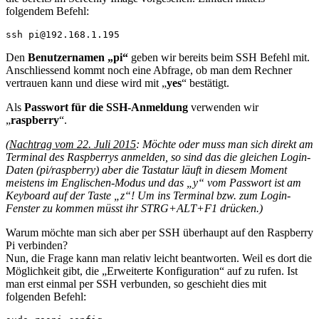
folgendem Befehl:
ssh pi@192.168.1.195
Den
Benutzernamen „pi“
geben wir bereits beim SSH Befehl mit.
Anschliessend kommt noch eine Abfrage, ob man dem Rechner
vertrauen kann und diese wird mit „
yes
“ bestätigt.
Als
Passwort für die SSH-Anmeldung
verwenden wir
„
raspberry
“.
(
Nachtrag vom 22. Juli 2015
: Möchte oder muss man sich direkt am
Terminal des Raspberrys anmelden, so sind das die gleichen Login-
Daten (pi/raspberry) aber die Tastatur läuft in diesem Moment
meistens im Englischen-Modus und das „y“ vom Passwort ist am
Keyboard auf der Taste „z“! Um ins Terminal bzw. zum Login-
Fenster zu kommen müsst ihr STRG+ALT+F1 drücken.)
Warum möchte man sich aber per SSH überhaupt auf den Raspberry
Pi verbinden?
Nun, die Frage kann man relativ leicht beantworten. Weil es dort die
Möglichkeit gibt, die „Erweiterte Konfiguration“ auf zu rufen. Ist
man erst einmal per SSH verbunden, so geschieht dies mit
folgenden Befehl: