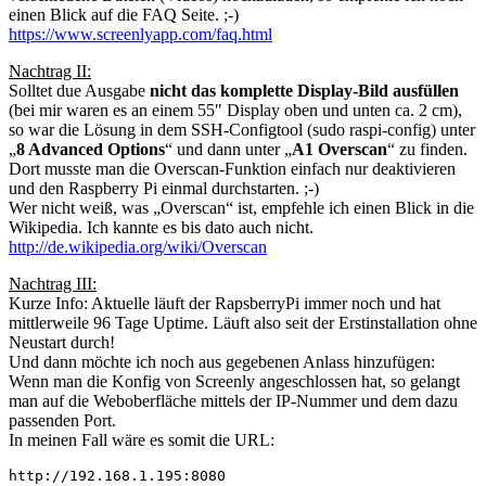
einen Blick auf die FAQ Seite. ;-)
https://www.screenlyapp.com/faq.html
Nachtrag II:
Solltet due Ausgabe
nicht das komplette Display-Bild ausfüllen
(bei mir waren es an einem 55″ Display oben und unten ca. 2 cm),
so war die Lösung in dem SSH-Configtool (sudo raspi-config) unter
„
8 Advanced Options
“ und dann unter „
A1 Overscan
“ zu finden.
Dort musste man die Overscan-Funktion einfach nur deaktivieren
und den Raspberry Pi einmal durchstarten. ;-)
Wer nicht weiß, was „Overscan“ ist, empfehle ich einen Blick in die
Wikipedia. Ich kannte es bis dato auch nicht.
http://de.wikipedia.org/wiki/Overscan
Nachtrag III:
Kurze Info: Aktuelle läuft der RapsberryPi immer noch und hat
mittlerweile 96 Tage Uptime. Läuft also seit der Erstinstallation ohne
Neustart durch!
Und dann möchte ich noch aus gegebenen Anlass hinzufügen:
Wenn man die Konfig von Screenly angeschlossen hat, so gelangt
man auf die Weboberfläche mittels der IP-Nummer und dem dazu
passenden Port.
In meinen Fall wäre es somit die URL:
http://192.168.1.195:8080