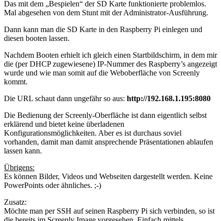
Das mit dem „Bespielen“ der SD Karte funktionierte problemlos.
Mal abgesehen von dem Stunt mit der Administrator-Ausführung.
Dann kann man die SD Karte in den Raspberry Pi einlegen und
diesen booten lassen.
Nachdem Booten erhielt ich gleich einen Startbildschirm, in dem mir
die (per DHCP zugewiesene) IP-Nummer des Raspberry’s angezeigt
wurde und wie man somit auf die Weboberfläche von Screenly
kommt.
Die URL schaut dann ungefähr so aus:
http://192.168.1.195:8080
Die Bedienung der Screenly-Oberfläche ist dann eigentlich selbst
erklärend und bietet keine überladenen
Konfigurationsmöglichkeiten. Aber es ist durchaus soviel
vorhanden, damit man damit ansprechende Präsentationen ablaufen
lassen kann.
Übrigens:
Es können Bilder, Videos und Webseiten dargestellt werden. Keine
PowerPoints oder ähnliches. ;-)
Zusatz:
Möchte man per SSH auf seinen Raspberry Pi sich verbinden, so ist
die bereits im Screenly Image vorgesehen. Einfach mittels