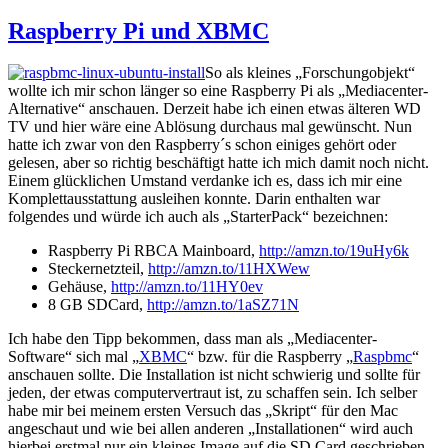
Raspberry Pi und XBMC
So als kleines „Forschungobjekt“
wollte ich mir schon länger so eine Raspberry Pi als „Mediacenter-
Alternative“ anschauen. Derzeit habe ich einen etwas älteren WD
TV und hier wäre eine Ablösung durchaus mal gewünscht. Nun
hatte ich zwar von den Raspberry´s schon einiges gehört oder
gelesen, aber so richtig beschäftigt hatte ich mich damit noch nicht.
Einem glücklichen Umstand verdanke ich es, dass ich mir eine
Komplettausstattung ausleihen konnte. Darin enthalten war
folgendes und würde ich auch als „StarterPack“ bezeichnen:
Raspberry Pi RBCA Mainboard,
http://amzn.to/19uHy6k
Steckernetzteil,
http://amzn.to/11HXWew
Gehäuse,
http://amzn.to/11HY0ev
8 GB SDCard,
http://amzn.to/1aSZ71N
Ich habe den Tipp bekommen, dass man als „Mediacenter-
Software“ sich mal „
XBMC
“ bzw. für die Raspberry „
Raspbmc
“
anschauen sollte. Die Installation ist nicht schwierig und sollte für
jeden, der etwas computervertraut ist, zu schaffen sein. Ich selber
habe mir bei meinem ersten Versuch das „Skript“ für den Mac
angeschaut und wie bei allen anderen „Installationen“ wird auch
hierbei erstmal nur ein kleines Image auf die SD Card geschrieben.