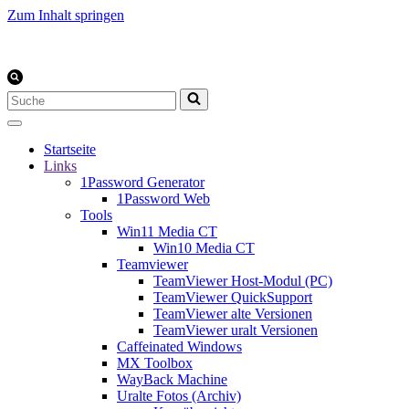
Zum Inhalt springen
Suchen
nach …
Startseite
Links
1Password Generator
1Password Web
Tools
Win11 Media CT
Win10 Media CT
Teamviewer
TeamViewer Host-Modul (PC)
TeamViewer QuickSupport
TeamViewer alte Versionen
TeamViewer uralt Versionen
Caffeinated Windows
MX Toolbox
WayBack Machine
Uralte Fotos (Archiv)