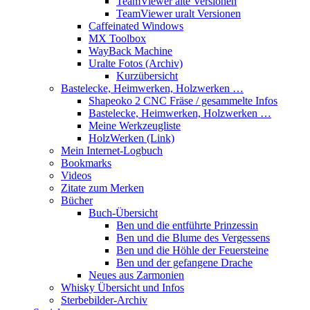
TeamViewer alte Versionen
TeamViewer uralt Versionen
Caffeinated Windows
MX Toolbox
WayBack Machine
Uralte Fotos (Archiv)
Kurzübersicht
Bastelecke, Heimwerken, Holzwerken …
Shapeoko 2 CNC Fräse / gesammelte Infos
Bastelecke, Heimwerken, Holzwerken …
Meine Werkzeugliste
HolzWerken (Link)
Mein Internet-Logbuch
Bookmarks
Videos
Zitate zum Merken
Bücher
Buch-Übersicht
Ben und die entführte Prinzessin
Ben und die Blume des Vergessens
Ben und die Höhle der Feuersteine
Ben und der gefangene Drache
Neues aus Zarmonien
Whisky Übersicht und Infos
Sterbebilder-Archiv