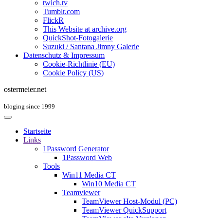
twich.tv
Tumblr.com
FlickR
This Website at archive.org
QuickShot-Fotogalerie
Suzuki / Santana Jimny Galerie
Datenschutz & Impressum
Cookie-Richtlinie (EU)
Cookie Policy (US)
ostermeier.net
bloging since 1999
Startseite
Links
1Password Generator
1Password Web
Tools
Win11 Media CT
Win10 Media CT
Teamviewer
TeamViewer Host-Modul (PC)
TeamViewer QuickSupport