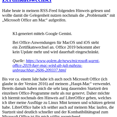
Habe heute in meinem RSS-Feed folgenden Hinweis gelesen und
wollte damit die Gelegenheit nutzen nochmals die „Problematik“ mit
„Microsoft Office am Mac“ aufgreifen.
KI-generiert mittels Google Gemini.
Bei Office-Anwendungen für MacOS und iOS steht
ein Zertifikatswechsel an. Office 2019 bekommt aber
kein Update mehr und wird dauerhaft eingeschränkt.
Quelle:
https://www.golem.de/news/microsoft-warnt-
office-2019-fuer-mac-wird-ab-juli-nahezu-
unbrauchbar-2606-209337.html
Bis vor ca. einem Jahr habe ich auch noch Microsoft Office (ich
glaube in der Version 2016) auf meinem „Haupt-Mac“ verwendet.
Bereits damals haben mich die sehr lang dauernden Startzeit den
einzelnen Office-Programme mehr als nur genervt. Daher möchte
ich hiermit nochmals den Hinweis auf LibreOffice geben, welches
ich über meine Ausflüge zu Linux Mint kennen und schätzen gelernt
habe. LibreOffice habe ich seither auch auf meinem Mac laufen, die
Startzeit sind deutlich schneller und der Kombatibilitätsgrad zum
Microsoft Office ist für mich völlig ausreichend.