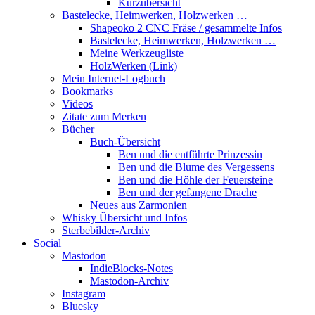
Kurzübersicht
Bastelecke, Heimwerken, Holzwerken …
Shapeoko 2 CNC Fräse / gesammelte Infos
Bastelecke, Heimwerken, Holzwerken …
Meine Werkzeugliste
HolzWerken (Link)
Mein Internet-Logbuch
Bookmarks
Videos
Zitate zum Merken
Bücher
Buch-Übersicht
Ben und die entführte Prinzessin
Ben und die Blume des Vergessens
Ben und die Höhle der Feuersteine
Ben und der gefangene Drache
Neues aus Zarmonien
Whisky Übersicht und Infos
Sterbebilder-Archiv
Social
Mastodon
IndieBlocks-Notes
Mastodon-Archiv
Instagram
Bluesky