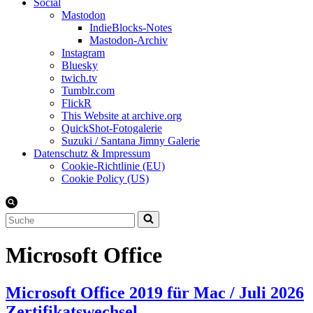
Social
Mastodon
IndieBlocks-Notes
Mastodon-Archiv
Instagram
Bluesky
twich.tv
Tumblr.com
FlickR
This Website at archive.org
QuickShot-Fotogalerie
Suzuki / Santana Jimny Galerie
Datenschutz & Impressum
Cookie-Richtlinie (EU)
Cookie Policy (US)
Suchen
nach …
Microsoft Office
Microsoft Office 2019 für Mac / Juli 2026
Zertifikatswechsel