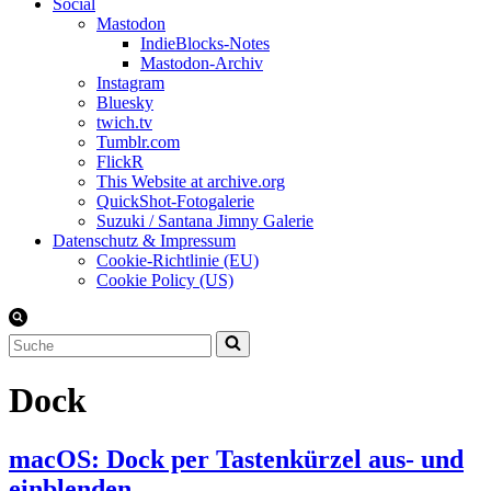
Social
Mastodon
IndieBlocks-Notes
Mastodon-Archiv
Instagram
Bluesky
twich.tv
Tumblr.com
FlickR
This Website at archive.org
QuickShot-Fotogalerie
Suzuki / Santana Jimny Galerie
Datenschutz & Impressum
Cookie-Richtlinie (EU)
Cookie Policy (US)
Suchen
nach …
Dock
macOS: Dock per Tastenkürzel aus- und
einblenden