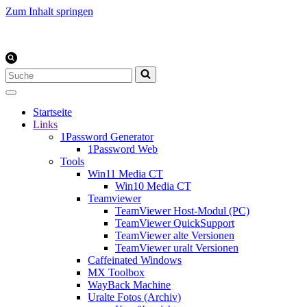
Zum Inhalt springen
Suchen
nach …
Startseite
Links
1Password Generator
1Password Web
Tools
Win11 Media CT
Win10 Media CT
Teamviewer
TeamViewer Host-Modul (PC)
TeamViewer QuickSupport
TeamViewer alte Versionen
TeamViewer uralt Versionen
Caffeinated Windows
MX Toolbox
WayBack Machine
Uralte Fotos (Archiv)