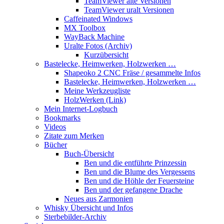
TeamViewer alte Versionen
TeamViewer uralt Versionen
Caffeinated Windows
MX Toolbox
WayBack Machine
Uralte Fotos (Archiv)
Kurzübersicht
Bastelecke, Heimwerken, Holzwerken …
Shapeoko 2 CNC Fräse / gesammelte Infos
Bastelecke, Heimwerken, Holzwerken …
Meine Werkzeugliste
HolzWerken (Link)
Mein Internet-Logbuch
Bookmarks
Videos
Zitate zum Merken
Bücher
Buch-Übersicht
Ben und die entführte Prinzessin
Ben und die Blume des Vergessens
Ben und die Höhle der Feuersteine
Ben und der gefangene Drache
Neues aus Zarmonien
Whisky Übersicht und Infos
Sterbebilder-Archiv