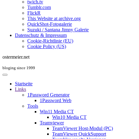
twich.tv
Tumblr.com
FlickR
This Website at archive.org
QuickShot-Fotogalerie
Suzuki / Santana Jimny Galerie
Datenschutz & Impressum
Cookie-Richtlinie (EU)
Cookie Policy (US)
ostermeier.net
bloging since 1999
Startseite
Links
1Password Generator
1Password Web
Tools
Win11 Media CT
Win10 Media CT
Teamviewer
TeamViewer Host-Modul (PC)
TeamViewer QuickSupport