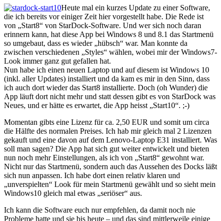
Heute mal ein kurzes Update zu einer Software,
die ich bereits vor einiger Zeit hier vorgestellt habe. Die Rede ist
von „Start8“ von StarDock-Software. Und wer sich noch daran
erinnern kann, hat diese App bei Windows 8 und 8.1 das Startmenü
so umgebaut, dass es wieder „hübsch“ war. Man konnte da
zwischen verschiedenen „Styles“ wählen, wobei mir der Windows7-
Look immer ganz gut gefallen hat.
Nun habe ich einen neuen Laptop und auf diesem ist Windows 10
(inkl. aller Updates) installiert und da kam es mir in den Sinn, dass
ich auch dort wieder das Start8 installierte. Doch (oh Wunder) die
App läuft dort nicht mehr und statt dessen gibt es von StarDock was
Neues, und er hätte es erwartet, die App heisst „Start10“. ;-)
Momentan gibts eine Lizenz für ca. 2,50 EUR und somit um circa
die Hälfte des normalen Preises. Ich hab mir gleich mal 2 Lizenzen
gekauft und eine davon auf dem Lenovo-Laptop E31 installiert. Was
soll man sagen? Die App hat sich gut weiter entwickelt und bieten
nun noch mehr Einstellungen, als ich von „Start8“ gewohnt war.
Nicht nur das Startmenü, sondern auch das Aussehen des Docks läßt
sich nun anpassen. Ich habe dort einen relativ klaren und
„unverspielten“ Look für mein Startmenü gewählt und so sieht mein
Windows10 gleich mal etwas „seriöser“ aus.
Ich kann die Software euch nur empfehlen, da damit noch nie
Probleme hatte und sie bis heute – und das sind mittlerweile einige