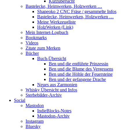
Kurzübersicht
Bastelecke, Heimwerken, Holzwerken …
Shapeoko 2 CNC Fräse / gesammelte Infos
Bastelecke, Heimwerken, Holzwerken …
Meine Werkzeugliste
HolzWerken (Link)
Mein Internet-Logbuch
Bookmarks
Videos
Zitate zum Merken
Bücher
Buch-Übersicht
Ben und die entführte Prinzessin
Ben und die Blume des Vergessens
Ben und die Höhle der Feuersteine
Ben und der gefangene Drache
Neues aus Zarmonien
Whisky Übersicht und Infos
Sterbebilder-Archiv
Social
Mastodon
IndieBlocks-Notes
Mastodon-Archiv
Instagram
Bluesky