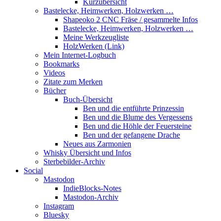
Kurzübersicht
Bastelecke, Heimwerken, Holzwerken …
Shapeoko 2 CNC Fräse / gesammelte Infos
Bastelecke, Heimwerken, Holzwerken …
Meine Werkzeugliste
HolzWerken (Link)
Mein Internet-Logbuch
Bookmarks
Videos
Zitate zum Merken
Bücher
Buch-Übersicht
Ben und die entführte Prinzessin
Ben und die Blume des Vergessens
Ben und die Höhle der Feuersteine
Ben und der gefangene Drache
Neues aus Zarmonien
Whisky Übersicht und Infos
Sterbebilder-Archiv
Social
Mastodon
IndieBlocks-Notes
Mastodon-Archiv
Instagram
Bluesky