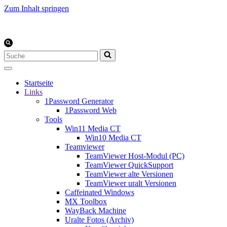
Zum Inhalt springen
Suchen
nach …
Startseite
Links
1Password Generator
1Password Web
Tools
Win11 Media CT
Win10 Media CT
Teamviewer
TeamViewer Host-Modul (PC)
TeamViewer QuickSupport
TeamViewer alte Versionen
TeamViewer uralt Versionen
Caffeinated Windows
MX Toolbox
WayBack Machine
Uralte Fotos (Archiv)