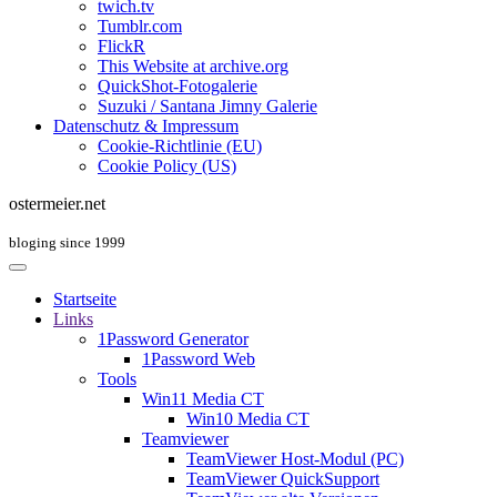
twich.tv
Tumblr.com
FlickR
This Website at archive.org
QuickShot-Fotogalerie
Suzuki / Santana Jimny Galerie
Datenschutz & Impressum
Cookie-Richtlinie (EU)
Cookie Policy (US)
ostermeier.net
bloging since 1999
Startseite
Links
1Password Generator
1Password Web
Tools
Win11 Media CT
Win10 Media CT
Teamviewer
TeamViewer Host-Modul (PC)
TeamViewer QuickSupport