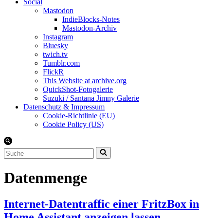
Social
Mastodon
IndieBlocks-Notes
Mastodon-Archiv
Instagram
Bluesky
twich.tv
Tumblr.com
FlickR
This Website at archive.org
QuickShot-Fotogalerie
Suzuki / Santana Jimny Galerie
Datenschutz & Impressum
Cookie-Richtlinie (EU)
Cookie Policy (US)
Suchen
nach …
Datenmenge
Internet-Datentraffic einer FritzBox in
Home Assistant anzeigen lassen