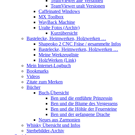
TeamViewer alte Versionen
TeamViewer uralt Versionen
Caffeinated Windows
MX Toolbox
WayBack Machine
Uralte Fotos (Archiv)
Kurzübersicht
Bastelecke, Heimwerken, Holzwerken …
Shapeoko 2 CNC Fräse / gesammelte Infos
Bastelecke, Heimwerken, Holzwerken …
Meine Werkzeugliste
HolzWerken (Link)
Mein Internet-Logbuch
Bookmarks
Videos
Zitate zum Merken
Bücher
Buch-Übersicht
Ben und die entführte Prinzessin
Ben und die Blume des Vergessens
Ben und die Höhle der Feuersteine
Ben und der gefangene Drache
Neues aus Zarmonien
Whisky Übersicht und Infos
Sterbebilder-Archiv