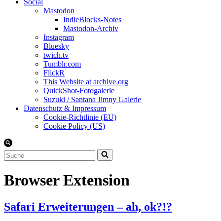
Social
Mastodon
IndieBlocks-Notes
Mastodon-Archiv
Instagram
Bluesky
twich.tv
Tumblr.com
FlickR
This Website at archive.org
QuickShot-Fotogalerie
Suzuki / Santana Jimny Galerie
Datenschutz & Impressum
Cookie-Richtlinie (EU)
Cookie Policy (US)
Suchen
nach …
Browser Extension
Safari Erweiterungen – ah, ok?!?