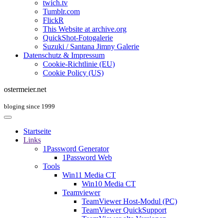
twich.tv
Tumblr.com
FlickR
This Website at archive.org
QuickShot-Fotogalerie
Suzuki / Santana Jimny Galerie
Datenschutz & Impressum
Cookie-Richtlinie (EU)
Cookie Policy (US)
ostermeier.net
bloging since 1999
Startseite
Links
1Password Generator
1Password Web
Tools
Win11 Media CT
Win10 Media CT
Teamviewer
TeamViewer Host-Modul (PC)
TeamViewer QuickSupport