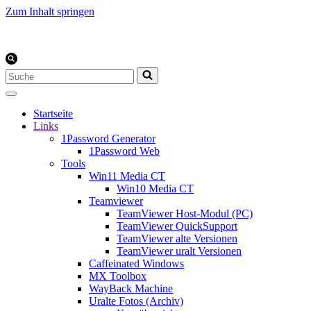
Zum Inhalt springen
Suchen
nach …
Startseite
Links
1Password Generator
1Password Web
Tools
Win11 Media CT
Win10 Media CT
Teamviewer
TeamViewer Host-Modul (PC)
TeamViewer QuickSupport
TeamViewer alte Versionen
TeamViewer uralt Versionen
Caffeinated Windows
MX Toolbox
WayBack Machine
Uralte Fotos (Archiv)