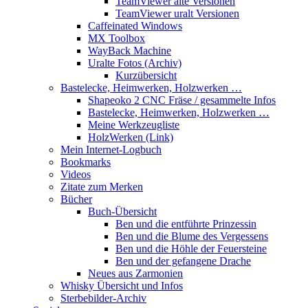
TeamViewer alte Versionen
TeamViewer uralt Versionen
Caffeinated Windows
MX Toolbox
WayBack Machine
Uralte Fotos (Archiv)
Kurzübersicht
Bastelecke, Heimwerken, Holzwerken …
Shapeoko 2 CNC Fräse / gesammelte Infos
Bastelecke, Heimwerken, Holzwerken …
Meine Werkzeugliste
HolzWerken (Link)
Mein Internet-Logbuch
Bookmarks
Videos
Zitate zum Merken
Bücher
Buch-Übersicht
Ben und die entführte Prinzessin
Ben und die Blume des Vergessens
Ben und die Höhle der Feuersteine
Ben und der gefangene Drache
Neues aus Zarmonien
Whisky Übersicht und Infos
Sterbebilder-Archiv