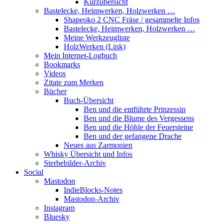
Kurzübersicht
Bastelecke, Heimwerken, Holzwerken …
Shapeoko 2 CNC Fräse / gesammelte Infos
Bastelecke, Heimwerken, Holzwerken …
Meine Werkzeugliste
HolzWerken (Link)
Mein Internet-Logbuch
Bookmarks
Videos
Zitate zum Merken
Bücher
Buch-Übersicht
Ben und die entführte Prinzessin
Ben und die Blume des Vergessens
Ben und die Höhle der Feuersteine
Ben und der gefangene Drache
Neues aus Zarmonien
Whisky Übersicht und Infos
Sterbebilder-Archiv
Social
Mastodon
IndieBlocks-Notes
Mastodon-Archiv
Instagram
Bluesky