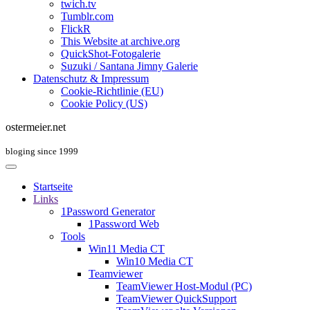
twich.tv
Tumblr.com
FlickR
This Website at archive.org
QuickShot-Fotogalerie
Suzuki / Santana Jimny Galerie
Datenschutz & Impressum
Cookie-Richtlinie (EU)
Cookie Policy (US)
ostermeier.net
bloging since 1999
Startseite
Links
1Password Generator
1Password Web
Tools
Win11 Media CT
Win10 Media CT
Teamviewer
TeamViewer Host-Modul (PC)
TeamViewer QuickSupport