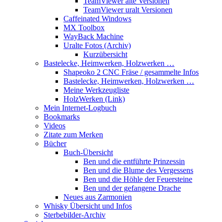
TeamViewer alte Versionen
TeamViewer uralt Versionen
Caffeinated Windows
MX Toolbox
WayBack Machine
Uralte Fotos (Archiv)
Kurzübersicht
Bastelecke, Heimwerken, Holzwerken …
Shapeoko 2 CNC Fräse / gesammelte Infos
Bastelecke, Heimwerken, Holzwerken …
Meine Werkzeugliste
HolzWerken (Link)
Mein Internet-Logbuch
Bookmarks
Videos
Zitate zum Merken
Bücher
Buch-Übersicht
Ben und die entführte Prinzessin
Ben und die Blume des Vergessens
Ben und die Höhle der Feuersteine
Ben und der gefangene Drache
Neues aus Zarmonien
Whisky Übersicht und Infos
Sterbebilder-Archiv