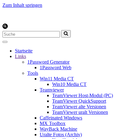
Zum Inhalt springen
Suchen
nach …
Startseite
Links
1Password Generator
1Password Web
Tools
Win11 Media CT
Win10 Media CT
Teamviewer
TeamViewer Host-Modul (PC)
TeamViewer QuickSupport
TeamViewer alte Versionen
TeamViewer uralt Versionen
Caffeinated Windows
MX Toolbox
WayBack Machine
Uralte Fotos (Archiv)