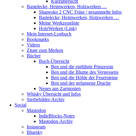
Kurzübersicht
Bastelecke, Heimwerken, Holzwerken …
Shapeoko 2 CNC Fräse / gesammelte Infos
Bastelecke, Heimwerken, Holzwerken …
Meine Werkzeugliste
HolzWerken (Link)
Mein Internet-Logbuch
Bookmarks
Videos
Zitate zum Merken
Bücher
Buch-Übersicht
Ben und die entführte Prinzessin
Ben und die Blume des Vergessens
Ben und die Höhle der Feuersteine
Ben und der gefangene Drache
Neues aus Zarmonien
Whisky Übersicht und Infos
Sterbebilder-Archiv
Social
Mastodon
IndieBlocks-Notes
Mastodon-Archiv
Instagram
Bluesky