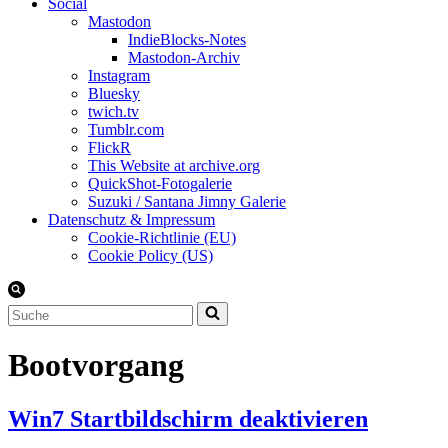
Social
Mastodon
IndieBlocks-Notes
Mastodon-Archiv
Instagram
Bluesky
twich.tv
Tumblr.com
FlickR
This Website at archive.org
QuickShot-Fotogalerie
Suzuki / Santana Jimny Galerie
Datenschutz & Impressum
Cookie-Richtlinie (EU)
Cookie Policy (US)
Suchen
nach …
Bootvorgang
Win7 Startbildschirm deaktivieren