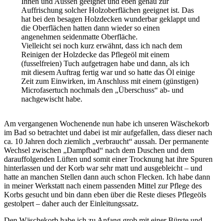
Innen und Aussen geeignet und eben genau zur
Auffrischung solcher Holzoberflächen geeignet ist. Das
hat bei den besagen Holzdecken wunderbar geklappt und
die Oberflächen hatten dann wieder so einen
angenehmen seidenmatte Oberfläche.
Vielleicht sei noch kurz erwähnt, dass ich nach dem
Reinigen der Holzdecke das Pflegeöl mit einem
(fusselfreien) Tuch aufgetragen habe und dann, als ich
mit diesem Auftrag fertig war und so hatte das Öl einige
Zeit zum Einwirken, im Anschluss mit einem (günstigen)
Microfasertuch nochmals den „Überschuss“ ab- und
nachgewischt habe.
Am vergangenen Wochenende nun habe ich unseren Wäschekorb
im Bad so betrachtet und dabei ist mir aufgefallen, dass dieser nach
ca. 10 Jahren doch ziemlich „verbraucht“ aussah. Der permanente
Wechsel zwischen „Dampfbad“ nach dem Duschen und dem
darauffolgenden Lüften und somit einer Trocknung hat ihre Spuren
hinterlassen und der Korb war sehr matt und ausgebleicht – und
hatte an manchen Stellen dann auch schon Flecken. Ich habe dann
in meiner Werkstatt nach einem passenden Mittel zur Pflege des
Korbs gesucht und bin dann eben über die Reste dieses Pflegeöls
gestolpert – daher auch der Einleitungssatz.
Den Wäschekorb habe ich zu Anfang grob mit einer Bürste und