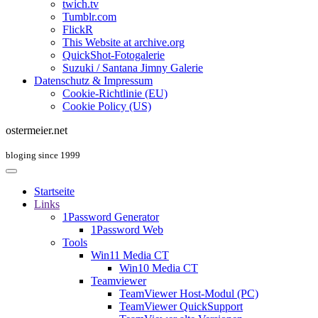
twich.tv
Tumblr.com
FlickR
This Website at archive.org
QuickShot-Fotogalerie
Suzuki / Santana Jimny Galerie
Datenschutz & Impressum
Cookie-Richtlinie (EU)
Cookie Policy (US)
ostermeier.net
bloging since 1999
Startseite
Links
1Password Generator
1Password Web
Tools
Win11 Media CT
Win10 Media CT
Teamviewer
TeamViewer Host-Modul (PC)
TeamViewer QuickSupport