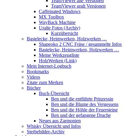
TeamViewer alte Versionen
TeamViewer uralt Versionen
Caffeinated Windows
MX Toolbox
WayBack Machine
Uralte Fotos (Archiv)
Kurzübersicht
Bastelecke, Heimwerken, Holzwerken …
Shapeoko 2 CNC Fräse / gesammelte Infos
Bastelecke, Heimwerken, Holzwerken …
Meine Werkzeugliste
HolzWerken (Link)
Mein Internet-Logbuch
Bookmarks
Videos
Zitate zum Merken
Bücher
Buch-Übersicht
Ben und die entführte Prinzessin
Ben und die Blume des Vergessens
Ben und die Höhle der Feuersteine
Ben und der gefangene Drache
Neues aus Zarmonien
Whisky Übersicht und Infos
Sterbebilder-Archiv