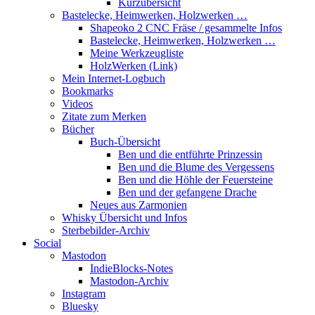
Kurzübersicht
Bastelecke, Heimwerken, Holzwerken …
Shapeoko 2 CNC Fräse / gesammelte Infos
Bastelecke, Heimwerken, Holzwerken …
Meine Werkzeugliste
HolzWerken (Link)
Mein Internet-Logbuch
Bookmarks
Videos
Zitate zum Merken
Bücher
Buch-Übersicht
Ben und die entführte Prinzessin
Ben und die Blume des Vergessens
Ben und die Höhle der Feuersteine
Ben und der gefangene Drache
Neues aus Zarmonien
Whisky Übersicht und Infos
Sterbebilder-Archiv
Social
Mastodon
IndieBlocks-Notes
Mastodon-Archiv
Instagram
Bluesky