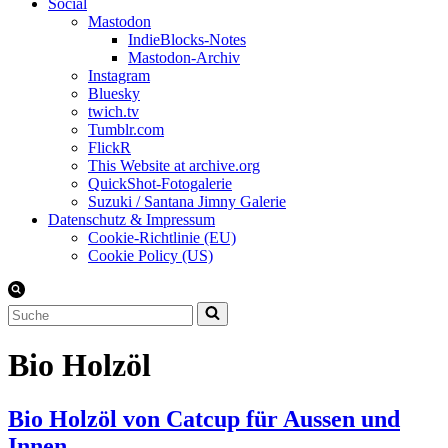
Social
Mastodon
IndieBlocks-Notes
Mastodon-Archiv
Instagram
Bluesky
twich.tv
Tumblr.com
FlickR
This Website at archive.org
QuickShot-Fotogalerie
Suzuki / Santana Jimny Galerie
Datenschutz & Impressum
Cookie-Richtlinie (EU)
Cookie Policy (US)
Suchen
nach …
Bio Holzöl
Bio Holzöl von Catcup für Aussen und
Innen