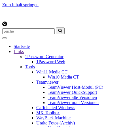
Zum Inhalt springen
Suchen
nach …
Startseite
Links
1Password Generator
1Password Web
Tools
Win11 Media CT
Win10 Media CT
Teamviewer
TeamViewer Host-Modul (PC)
TeamViewer QuickSupport
TeamViewer alte Versionen
TeamViewer uralt Versionen
Caffeinated Windows
MX Toolbox
WayBack Machine
Uralte Fotos (Archiv)