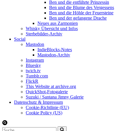
Ben und die entführte Prinzessin
Ben und die Blume des Vergessens
Ben und die Höhle der Feuersteine
Ben und der gefangene Drache
Neues aus Zarmonien
Whisky Übersicht und Infos
Sterbebilder-Archiv
Social
Mastodon
IndieBlocks-Notes
Mastodon-Archiv
Instagram
Bluesky
twich.tv
Tumblr.com
FlickR
This Website at archive.org
QuickShot-Fotogalerie
Suzuki / Santana Jimny Galerie
Datenschutz & Impressum
Cookie-Richtlinie (EU)
Cookie Policy (US)
Suchen