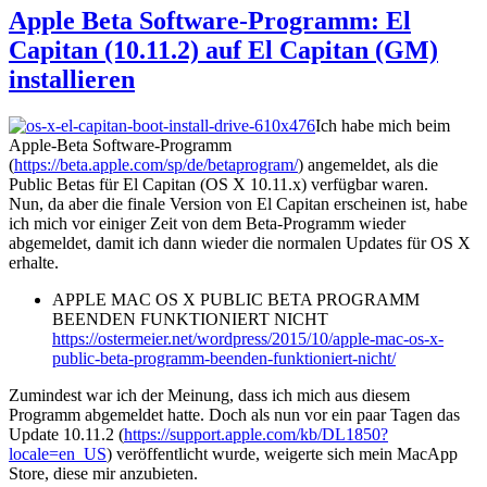
Apple Beta Software-Programm: El
Capitan (10.11.2) auf El Capitan (GM)
installieren
Ich habe mich beim
Apple-Beta Software-Programm
(
https://beta.apple.com/sp/de/betaprogram/
) angemeldet, als die
Public Betas für El Capitan (OS X 10.11.x) verfügbar waren.
Nun, da aber die finale Version von El Capitan erscheinen ist, habe
ich mich vor einiger Zeit von dem Beta-Programm wieder
abgemeldet, damit ich dann wieder die normalen Updates für OS X
erhalte.
APPLE MAC OS X PUBLIC BETA PROGRAMM
BEENDEN FUNKTIONIERT NICHT
https://ostermeier.net/wordpress/2015/10/apple-mac-os-x-
public-beta-programm-beenden-funktioniert-nicht/
Zumindest war ich der Meinung, dass ich mich aus diesem
Programm abgemeldet hatte. Doch als nun vor ein paar Tagen das
Update 10.11.2 (
https://support.apple.com/kb/DL1850?
locale=en_US
) veröffentlicht wurde, weigerte sich mein MacApp
Store, diese mir anzubieten.