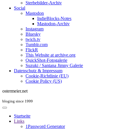
Sterbebilder-Archiv
Social
Mastodon
IndieBlocks-Notes
Mastodon-Archiv
Instagram
Bluesky
twich.tv
Tumblr.com
FlickR
This Website at archive.org
QuickShot-Fotogalerie
Suzuki / Santana Jimny Galerie
Datenschutz & Impressum
Cookie-Richtlinie (EU)
Cookie Policy (US)
ostermeier.net
bloging since 1999
Startseite
Links
1Password Generator