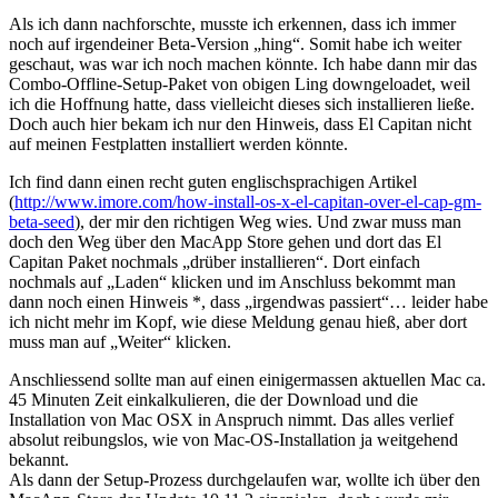
Als ich dann nachforschte, musste ich erkennen, dass ich immer
noch auf irgendeiner Beta-Version „hing“. Somit habe ich weiter
geschaut, was war ich noch machen könnte. Ich habe dann mir das
Combo-Offline-Setup-Paket von obigen Ling downgeloadet, weil
ich die Hoffnung hatte, dass vielleicht dieses sich installieren ließe.
Doch auch hier bekam ich nur den Hinweis, dass El Capitan nicht
auf meinen Festplatten installiert werden könnte.
Ich find dann einen recht guten englischsprachigen Artikel
(
http://www.imore.com/how-install-os-x-el-capitan-over-el-cap-gm-
beta-seed
), der mir den richtigen Weg wies. Und zwar muss man
doch den Weg über den MacApp Store gehen und dort das El
Capitan Paket nochmals „drüber installieren“. Dort einfach
nochmals auf „Laden“ klicken und im Anschluss bekommt man
dann noch einen Hinweis *, dass „irgendwas passiert“… leider habe
ich nicht mehr im Kopf, wie diese Meldung genau hieß, aber dort
muss man auf „Weiter“ klicken.
Anschliessend sollte man auf einen einigermassen aktuellen Mac ca.
45 Minuten Zeit einkalkulieren, die der Download und die
Installation von Mac OSX in Anspruch nimmt. Das alles verlief
absolut reibungslos, wie von Mac-OS-Installation ja weitgehend
bekannt.
Als dann der Setup-Prozess durchgelaufen war, wollte ich über den