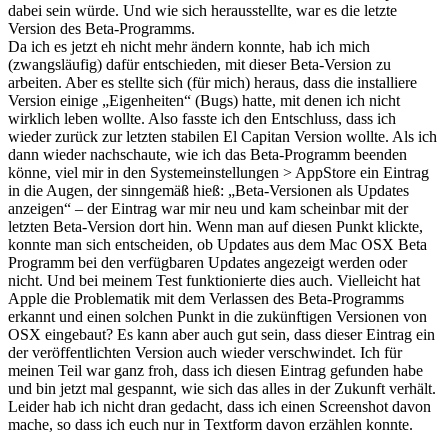
dabei sein würde. Und wie sich herausstellte, war es die letzte
Version des Beta-Programms.
Da ich es jetzt eh nicht mehr ändern konnte, hab ich mich
(zwangsläufig) dafür entschieden, mit dieser Beta-Version zu
arbeiten. Aber es stellte sich (für mich) heraus, dass die installiere
Version einige „Eigenheiten“ (Bugs) hatte, mit denen ich nicht
wirklich leben wollte. Also fasste ich den Entschluss, dass ich
wieder zurück zur letzten stabilen El Capitan Version wollte. Als ich
dann wieder nachschaute, wie ich das Beta-Programm beenden
könne, viel mir in den Systemeinstellungen > AppStore ein Eintrag
in die Augen, der sinngemäß hieß: „Beta-Versionen als Updates
anzeigen“ – der Eintrag war mir neu und kam scheinbar mit der
letzten Beta-Version dort hin. Wenn man auf diesen Punkt klickte,
konnte man sich entscheiden, ob Updates aus dem Mac OSX Beta
Programm bei den verfügbaren Updates angezeigt werden oder
nicht. Und bei meinem Test funktionierte dies auch. Vielleicht hat
Apple die Problematik mit dem Verlassen des Beta-Programms
erkannt und einen solchen Punkt in die zukünftigen Versionen von
OSX eingebaut? Es kann aber auch gut sein, dass dieser Eintrag ein
der veröffentlichten Version auch wieder verschwindet. Ich für
meinen Teil war ganz froh, dass ich diesen Eintrag gefunden habe
und bin jetzt mal gespannt, wie sich das alles in der Zukunft verhält.
Leider hab ich nicht dran gedacht, dass ich einen Screenshot davon
mache, so dass ich euch nur in Textform davon erzählen konnte.