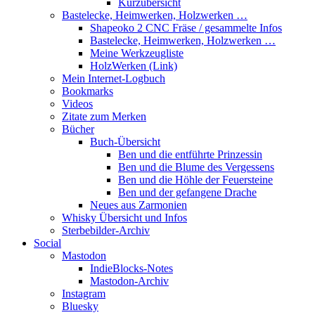
Kurzübersicht
Bastelecke, Heimwerken, Holzwerken …
Shapeoko 2 CNC Fräse / gesammelte Infos
Bastelecke, Heimwerken, Holzwerken …
Meine Werkzeugliste
HolzWerken (Link)
Mein Internet-Logbuch
Bookmarks
Videos
Zitate zum Merken
Bücher
Buch-Übersicht
Ben und die entführte Prinzessin
Ben und die Blume des Vergessens
Ben und die Höhle der Feuersteine
Ben und der gefangene Drache
Neues aus Zarmonien
Whisky Übersicht und Infos
Sterbebilder-Archiv
Social
Mastodon
IndieBlocks-Notes
Mastodon-Archiv
Instagram
Bluesky