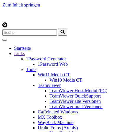
Zum Inhalt springen
Suchen
nach …
Startseite
Links
1Password Generator
1Password Web
Tools
Win11 Media CT
Win10 Media CT
Teamviewer
TeamViewer Host-Modul (PC)
TeamViewer QuickSupport
TeamViewer alte Versionen
TeamViewer uralt Versionen
Caffeinated Windows
MX Toolbox
WayBack Machine
Uralte Fotos (Archiv)