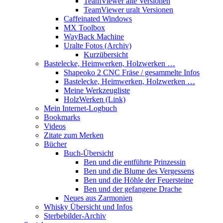
TeamViewer alte Versionen
TeamViewer uralt Versionen
Caffeinated Windows
MX Toolbox
WayBack Machine
Uralte Fotos (Archiv)
Kurzübersicht
Bastelecke, Heimwerken, Holzwerken …
Shapeoko 2 CNC Fräse / gesammelte Infos
Bastelecke, Heimwerken, Holzwerken …
Meine Werkzeugliste
HolzWerken (Link)
Mein Internet-Logbuch
Bookmarks
Videos
Zitate zum Merken
Bücher
Buch-Übersicht
Ben und die entführte Prinzessin
Ben und die Blume des Vergessens
Ben und die Höhle der Feuersteine
Ben und der gefangene Drache
Neues aus Zarmonien
Whisky Übersicht und Infos
Sterbebilder-Archiv