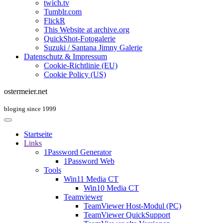
twich.tv
Tumblr.com
FlickR
This Website at archive.org
QuickShot-Fotogalerie
Suzuki / Santana Jimny Galerie
Datenschutz & Impressum
Cookie-Richtlinie (EU)
Cookie Policy (US)
ostermeier.net
bloging since 1999
Startseite
Links
1Password Generator
1Password Web
Tools
Win11 Media CT
Win10 Media CT
Teamviewer
TeamViewer Host-Modul (PC)
TeamViewer QuickSupport