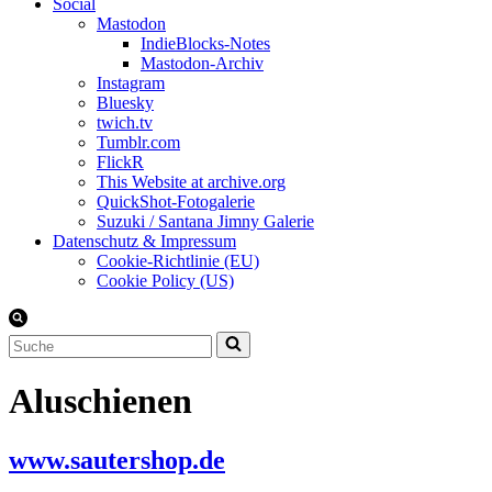
Social
Mastodon
IndieBlocks-Notes
Mastodon-Archiv
Instagram
Bluesky
twich.tv
Tumblr.com
FlickR
This Website at archive.org
QuickShot-Fotogalerie
Suzuki / Santana Jimny Galerie
Datenschutz & Impressum
Cookie-Richtlinie (EU)
Cookie Policy (US)
Suchen
nach …
Aluschienen
www.sautershop.de