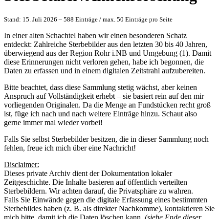
Stand: 15. Juli 2026 – 588 Einträge / max. 50 Einträge pro Seite
In einer alten Schachtel haben wir einen besonderen Schatz
entdeckt: Zahlreiche Sterbebilder aus den letzten 30 bis 40 Jahren,
überwiegend aus der Region Rohr i.NB und Umgebung (1). Damit
diese Erinnerungen nicht verloren gehen, habe ich begonnen, die
Daten zu erfassen und in einem digitalen Zeitstrahl aufzubereiten.
Bitte beachtet, dass diese Sammlung stetig wächst, aber keinen
Anspruch auf Vollständigkeit erhebt – sie basiert rein auf den mir
vorliegenden Originalen. Da die Menge an Fundstücken recht groß
ist, füge ich nach und nach weitere Einträge hinzu. Schaut also
gerne immer mal wieder vorbei!
Falls Sie selbst Sterbebilder besitzen, die in dieser Sammlung noch
fehlen, freue ich mich über eine Nachricht!
Disclaimer:
Dieses private Archiv dient der Dokumentation lokaler
Zeitgeschichte. Die Inhalte basieren auf öffentlich verteilten
Sterbebildern. Wir achten darauf, die Privatsphäre zu wahren.
Falls Sie Einwände gegen die digitale Erfassung eines bestimmten
Sterbebildes haben (z. B. als direkter Nachkomme), kontaktieren Sie
mich bitte, damit ich die Daten löschen kann.
(siehe Ende dieser