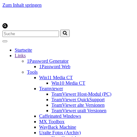
Zum Inhalt springen
Suchen
nach …
Startseite
Links
1Password Generator
1Password Web
Tools
Win11 Media CT
Win10 Media CT
Teamviewer
TeamViewer Host-Modul (PC)
TeamViewer QuickSupport
TeamViewer alte Versionen
TeamViewer uralt Versionen
Caffeinated Windows
MX Toolbox
WayBack Machine
Uralte Fotos (Archiv)