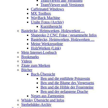
TeamViewer alte Versionen
TeamViewer uralt Versionen
Caffeinated Windows
MX Toolbox
WayBack Machine
Uralte Fotos (Archiv)
Kurzübersicht
Bastelecke, Heimwerken, Holzwerken …
Shapeoko 2 CNC Fräse / gesammelte Infos
Bastelecke, Heimwerken, Holzwerken …
Meine Werkzeugliste
HolzWerken (Link)
Mein Internet-Logbuch
Bookmarks
Videos
Zitate zum Merken
Bücher
Buch-Übersicht
Ben und die entführte Prinzessin
Ben und die Blume des Vergessens
Ben und die Höhle der Feuersteine
Ben und der gefangene Drache
Neues aus Zarmonien
Whisky Übersicht und Infos
Sterbebilder-Archiv