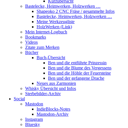
Kurzübersicht
Bastelecke, Heimwerken, Holzwerken …
Shapeoko 2 CNC Fräse / gesammelte Infos
Bastelecke, Heimwerken, Holzwerken …
Meine Werkzeugliste
HolzWerken (Link)
Mein Internet-Logbuch
Bookmarks
Videos
Zitate zum Merken
Bücher
Buch-Übersicht
Ben und die entführte Prinzessin
Ben und die Blume des Vergessens
Ben und die Höhle der Feuersteine
Ben und der gefangene Drache
Neues aus Zarmonien
Whisky Übersicht und Infos
Sterbebilder-Archiv
Social
Mastodon
IndieBlocks-Notes
Mastodon-Archiv
Instagram
Bluesky