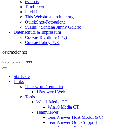
twich.tv
Tumblr.com
FlickR
This Website at archive.org
QuickShot-Fotogalerie
Suzuki / Santana Jimny Galerie
Datenschutz & Impressum
Cookie-Richtlinie (EU)
Cookie Policy (US)
ostermeier.net
bloging since 1999
Startseite
Links
1Password Generator
1Password Web
Tools
Win11 Media CT
Win10 Media CT
Teamviewer
TeamViewer Host-Modul (PC)
TeamViewer QuickSupport