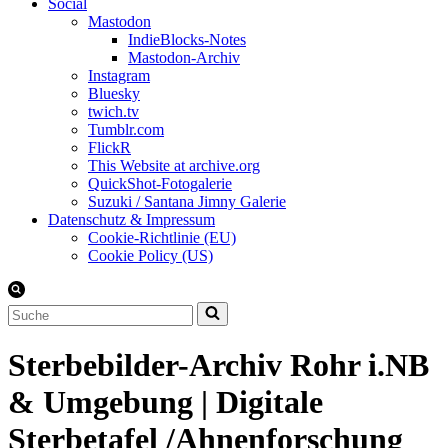
Social
Mastodon
IndieBlocks-Notes
Mastodon-Archiv
Instagram
Bluesky
twich.tv
Tumblr.com
FlickR
This Website at archive.org
QuickShot-Fotogalerie
Suzuki / Santana Jimny Galerie
Datenschutz & Impressum
Cookie-Richtlinie (EU)
Cookie Policy (US)
Suchen
nach …
Sterbebilder-Archiv Rohr i.NB
& Umgebung | Digitale
Sterbetafel /Ahnenforschung