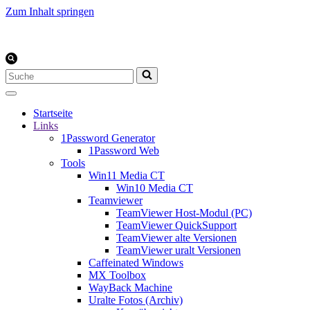
Zum Inhalt springen
Suchen
nach …
Startseite
Links
1Password Generator
1Password Web
Tools
Win11 Media CT
Win10 Media CT
Teamviewer
TeamViewer Host-Modul (PC)
TeamViewer QuickSupport
TeamViewer alte Versionen
TeamViewer uralt Versionen
Caffeinated Windows
MX Toolbox
WayBack Machine
Uralte Fotos (Archiv)