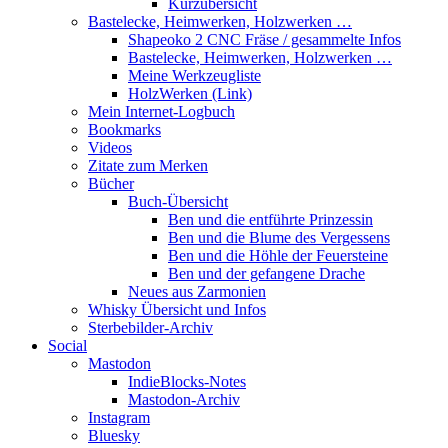
Kurzübersicht
Bastelecke, Heimwerken, Holzwerken …
Shapeoko 2 CNC Fräse / gesammelte Infos
Bastelecke, Heimwerken, Holzwerken …
Meine Werkzeugliste
HolzWerken (Link)
Mein Internet-Logbuch
Bookmarks
Videos
Zitate zum Merken
Bücher
Buch-Übersicht
Ben und die entführte Prinzessin
Ben und die Blume des Vergessens
Ben und die Höhle der Feuersteine
Ben und der gefangene Drache
Neues aus Zarmonien
Whisky Übersicht und Infos
Sterbebilder-Archiv
Social
Mastodon
IndieBlocks-Notes
Mastodon-Archiv
Instagram
Bluesky