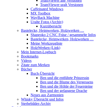
TeamViewer alte Versionen
TeamViewer uralt Versionen
Caffeinated Windows
MX Toolbox
WayBack Machine
Uralte Fotos (Archiv)
Kurzübersicht
Bastelecke, Heimwerken, Holzwerken …
Shapeoko 2 CNC Fräse / gesammelte Infos
Bastelecke, Heimwerken, Holzwerken …
Meine Werkzeugliste
HolzWerken (Link)
Mein Internet-Logbuch
Bookmarks
Videos
Zitate zum Merken
Bücher
Buch-Übersicht
Ben und die entführte Prinzessin
Ben und die Blume des Vergessens
Ben und die Höhle der Feuersteine
Ben und der gefangene Drache
Neues aus Zarmonien
Whisky Übersicht und Infos
Sterbebilder-Archiv