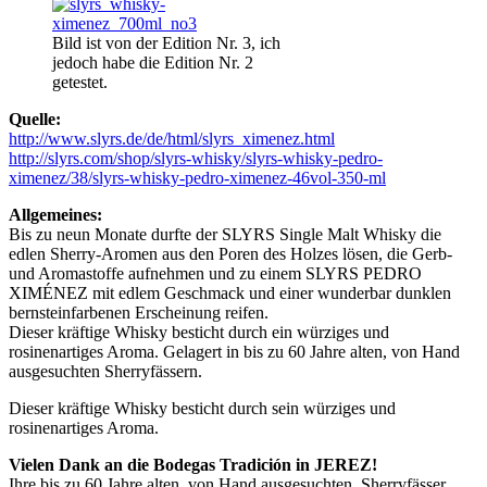
Bild ist von der Edition Nr. 3, ich
jedoch habe die Edition Nr. 2
getestet.
Quelle:
http://www.slyrs.de/de/html/slyrs_ximenez.html
http://slyrs.com/shop/slyrs-whisky/slyrs-whisky-pedro-
ximenez/38/slyrs-whisky-pedro-ximenez-46vol-350-ml
Allgemeines:
Bis zu neun Monate durfte der SLYRS Single Malt Whisky die
edlen Sherry-Aromen aus den Poren des Holzes lösen, die Gerb-
und Aromastoffe aufnehmen und zu einem SLYRS PEDRO
XIMÉNEZ mit edlem Geschmack und einer wunderbar dunklen
bernsteinfarbenen Erscheinung reifen.
Dieser kräftige Whisky besticht durch ein würziges und
rosinenartiges Aroma. Gelagert in bis zu 60 Jahre alten, von Hand
ausgesuchten Sherryfässern.
Dieser kräftige Whisky besticht durch sein würziges und
rosinenartiges Aroma.
Vielen Dank an die Bodegas Tradición in JEREZ!
Ihre bis zu 60 Jahre alten, von Hand ausgesuchten, Sherryfässer