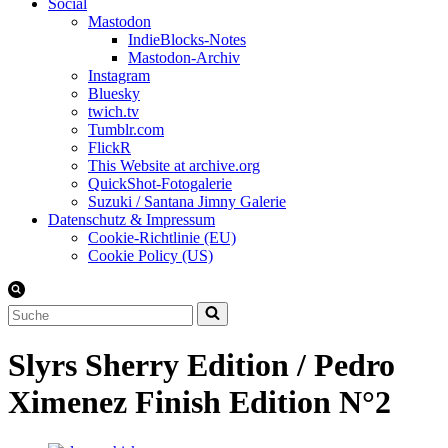
Social
Mastodon
IndieBlocks-Notes
Mastodon-Archiv
Instagram
Bluesky
twich.tv
Tumblr.com
FlickR
This Website at archive.org
QuickShot-Fotogalerie
Suzuki / Santana Jimny Galerie
Datenschutz & Impressum
Cookie-Richtlinie (EU)
Cookie Policy (US)
Suchen
nach …
Slyrs Sherry Edition / Pedro
Ximenez Finish Edition N°2