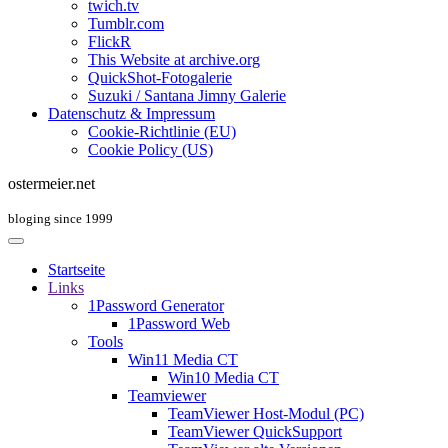
twich.tv
Tumblr.com
FlickR
This Website at archive.org
QuickShot-Fotogalerie
Suzuki / Santana Jimny Galerie
Datenschutz & Impressum
Cookie-Richtlinie (EU)
Cookie Policy (US)
ostermeier.net
bloging since 1999
Startseite
Links
1Password Generator
1Password Web
Tools
Win11 Media CT
Win10 Media CT
Teamviewer
TeamViewer Host-Modul (PC)
TeamViewer QuickSupport