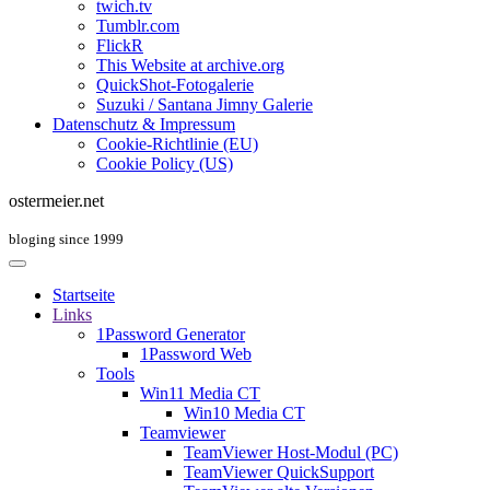
twich.tv
Tumblr.com
FlickR
This Website at archive.org
QuickShot-Fotogalerie
Suzuki / Santana Jimny Galerie
Datenschutz & Impressum
Cookie-Richtlinie (EU)
Cookie Policy (US)
ostermeier.net
bloging since 1999
Startseite
Links
1Password Generator
1Password Web
Tools
Win11 Media CT
Win10 Media CT
Teamviewer
TeamViewer Host-Modul (PC)
TeamViewer QuickSupport