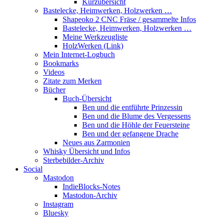
Kurzübersicht
Bastelecke, Heimwerken, Holzwerken …
Shapeoko 2 CNC Fräse / gesammelte Infos
Bastelecke, Heimwerken, Holzwerken …
Meine Werkzeugliste
HolzWerken (Link)
Mein Internet-Logbuch
Bookmarks
Videos
Zitate zum Merken
Bücher
Buch-Übersicht
Ben und die entführte Prinzessin
Ben und die Blume des Vergessens
Ben und die Höhle der Feuersteine
Ben und der gefangene Drache
Neues aus Zarmonien
Whisky Übersicht und Infos
Sterbebilder-Archiv
Social
Mastodon
IndieBlocks-Notes
Mastodon-Archiv
Instagram
Bluesky