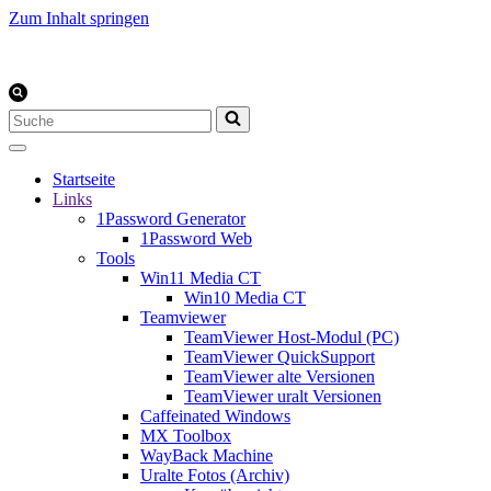
Zum Inhalt springen
Suchen
nach …
Startseite
Links
1Password Generator
1Password Web
Tools
Win11 Media CT
Win10 Media CT
Teamviewer
TeamViewer Host-Modul (PC)
TeamViewer QuickSupport
TeamViewer alte Versionen
TeamViewer uralt Versionen
Caffeinated Windows
MX Toolbox
WayBack Machine
Uralte Fotos (Archiv)