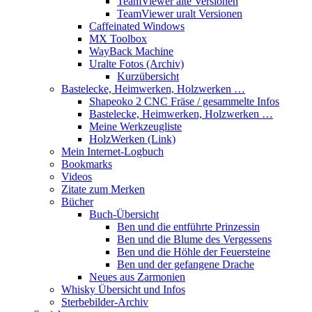
TeamViewer alte Versionen
TeamViewer uralt Versionen
Caffeinated Windows
MX Toolbox
WayBack Machine
Uralte Fotos (Archiv)
Kurzübersicht
Bastelecke, Heimwerken, Holzwerken …
Shapeoko 2 CNC Fräse / gesammelte Infos
Bastelecke, Heimwerken, Holzwerken …
Meine Werkzeugliste
HolzWerken (Link)
Mein Internet-Logbuch
Bookmarks
Videos
Zitate zum Merken
Bücher
Buch-Übersicht
Ben und die entführte Prinzessin
Ben und die Blume des Vergessens
Ben und die Höhle der Feuersteine
Ben und der gefangene Drache
Neues aus Zarmonien
Whisky Übersicht und Infos
Sterbebilder-Archiv