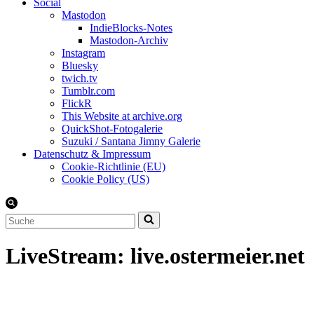
Social
Mastodon
IndieBlocks-Notes
Mastodon-Archiv
Instagram
Bluesky
twich.tv
Tumblr.com
FlickR
This Website at archive.org
QuickShot-Fotogalerie
Suzuki / Santana Jimny Galerie
Datenschutz & Impressum
Cookie-Richtlinie (EU)
Cookie Policy (US)
Suchen
nach …
LiveStream: live.ostermeier.net