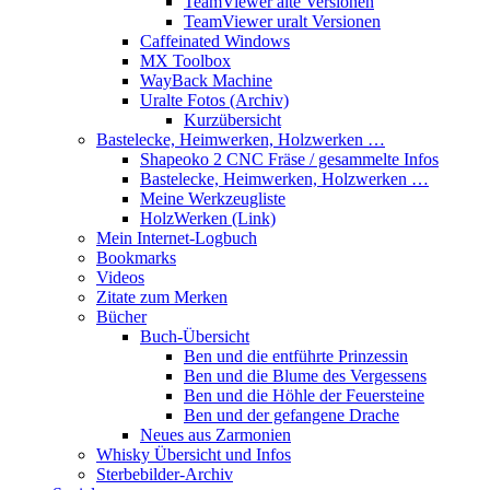
TeamViewer alte Versionen
TeamViewer uralt Versionen
Caffeinated Windows
MX Toolbox
WayBack Machine
Uralte Fotos (Archiv)
Kurzübersicht
Bastelecke, Heimwerken, Holzwerken …
Shapeoko 2 CNC Fräse / gesammelte Infos
Bastelecke, Heimwerken, Holzwerken …
Meine Werkzeugliste
HolzWerken (Link)
Mein Internet-Logbuch
Bookmarks
Videos
Zitate zum Merken
Bücher
Buch-Übersicht
Ben und die entführte Prinzessin
Ben und die Blume des Vergessens
Ben und die Höhle der Feuersteine
Ben und der gefangene Drache
Neues aus Zarmonien
Whisky Übersicht und Infos
Sterbebilder-Archiv