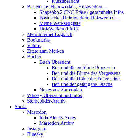
Kurzübersicht
Bastelecke, Heimwerken, Holzwerken …
Shapeoko 2 CNC Fräse / gesammelte Infos
Bastelecke, Heimwerken, Holzwerken …
Meine Werkzeugliste
HolzWerken (Link)
Mein Internet-Logbuch
Bookmarks
Videos
Zitate zum Merken
Bücher
Buch-Übersicht
Ben und die entführte Prinzessin
Ben und die Blume des Vergessens
Ben und die Höhle der Feuersteine
Ben und der gefangene Drache
Neues aus Zarmonien
Whisky Übersicht und Infos
Sterbebilder-Archiv
Social
Mastodon
IndieBlocks-Notes
Mastodon-Archiv
Instagram
Bluesky