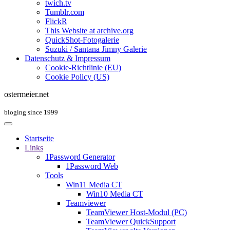
twich.tv
Tumblr.com
FlickR
This Website at archive.org
QuickShot-Fotogalerie
Suzuki / Santana Jimny Galerie
Datenschutz & Impressum
Cookie-Richtlinie (EU)
Cookie Policy (US)
ostermeier.net
bloging since 1999
Startseite
Links
1Password Generator
1Password Web
Tools
Win11 Media CT
Win10 Media CT
Teamviewer
TeamViewer Host-Modul (PC)
TeamViewer QuickSupport