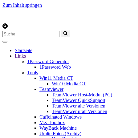
Zum Inhalt springen
Suchen
nach …
Startseite
Links
1Password Generator
1Password Web
Tools
Win11 Media CT
Win10 Media CT
Teamviewer
TeamViewer Host-Modul (PC)
TeamViewer QuickSupport
TeamViewer alte Versionen
TeamViewer uralt Versionen
Caffeinated Windows
MX Toolbox
WayBack Machine
Uralte Fotos (Archiv)