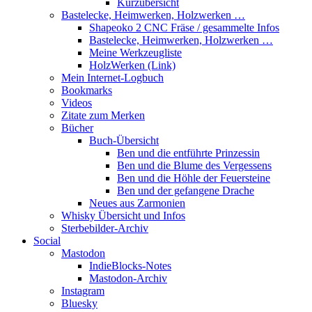
Kurzübersicht
Bastelecke, Heimwerken, Holzwerken …
Shapeoko 2 CNC Fräse / gesammelte Infos
Bastelecke, Heimwerken, Holzwerken …
Meine Werkzeugliste
HolzWerken (Link)
Mein Internet-Logbuch
Bookmarks
Videos
Zitate zum Merken
Bücher
Buch-Übersicht
Ben und die entführte Prinzessin
Ben und die Blume des Vergessens
Ben und die Höhle der Feuersteine
Ben und der gefangene Drache
Neues aus Zarmonien
Whisky Übersicht und Infos
Sterbebilder-Archiv
Social
Mastodon
IndieBlocks-Notes
Mastodon-Archiv
Instagram
Bluesky