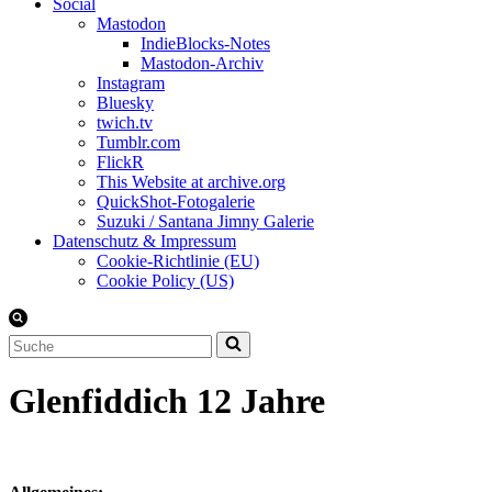
Social
Mastodon
IndieBlocks-Notes
Mastodon-Archiv
Instagram
Bluesky
twich.tv
Tumblr.com
FlickR
This Website at archive.org
QuickShot-Fotogalerie
Suzuki / Santana Jimny Galerie
Datenschutz & Impressum
Cookie-Richtlinie (EU)
Cookie Policy (US)
Suchen
nach …
Glenfiddich 12 Jahre