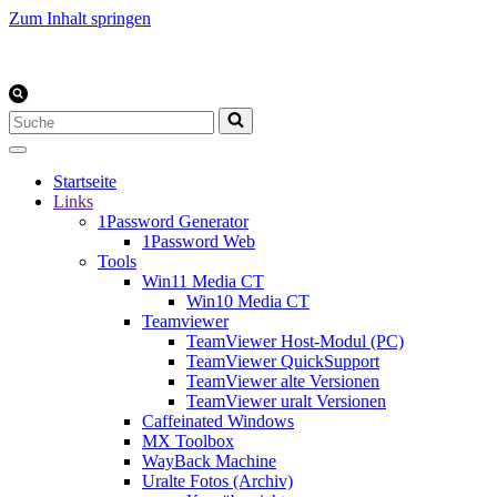
Zum Inhalt springen
Suchen
nach …
Startseite
Links
1Password Generator
1Password Web
Tools
Win11 Media CT
Win10 Media CT
Teamviewer
TeamViewer Host-Modul (PC)
TeamViewer QuickSupport
TeamViewer alte Versionen
TeamViewer uralt Versionen
Caffeinated Windows
MX Toolbox
WayBack Machine
Uralte Fotos (Archiv)