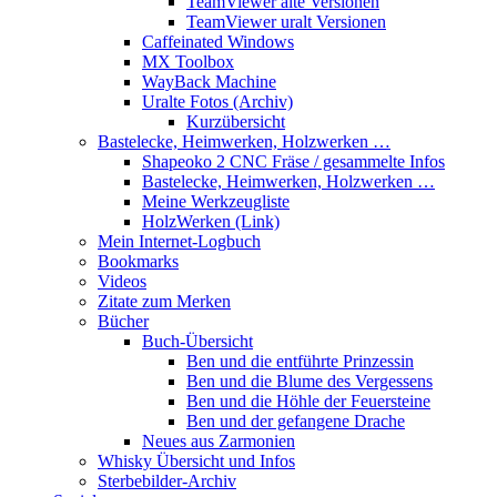
TeamViewer alte Versionen
TeamViewer uralt Versionen
Caffeinated Windows
MX Toolbox
WayBack Machine
Uralte Fotos (Archiv)
Kurzübersicht
Bastelecke, Heimwerken, Holzwerken …
Shapeoko 2 CNC Fräse / gesammelte Infos
Bastelecke, Heimwerken, Holzwerken …
Meine Werkzeugliste
HolzWerken (Link)
Mein Internet-Logbuch
Bookmarks
Videos
Zitate zum Merken
Bücher
Buch-Übersicht
Ben und die entführte Prinzessin
Ben und die Blume des Vergessens
Ben und die Höhle der Feuersteine
Ben und der gefangene Drache
Neues aus Zarmonien
Whisky Übersicht und Infos
Sterbebilder-Archiv