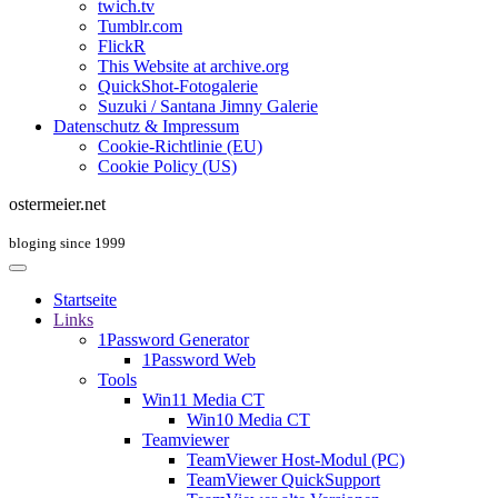
twich.tv
Tumblr.com
FlickR
This Website at archive.org
QuickShot-Fotogalerie
Suzuki / Santana Jimny Galerie
Datenschutz & Impressum
Cookie-Richtlinie (EU)
Cookie Policy (US)
ostermeier.net
bloging since 1999
Startseite
Links
1Password Generator
1Password Web
Tools
Win11 Media CT
Win10 Media CT
Teamviewer
TeamViewer Host-Modul (PC)
TeamViewer QuickSupport