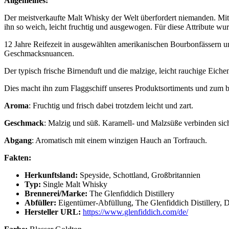
Allgemeines:
Der meistverkaufte Malt Whisky der Welt überfordert niemanden. Mit 
ihn so weich, leicht fruchtig und ausgewogen. Für diese Attribute wu
12 Jahre Reifezeit in ausgewählten amerikanischen Bourbonfässern u
Geschmacksnuancen.
Der typisch frische Birnenduft und die malzige, leicht rauchige Ei
Dies macht ihn zum Flaggschiff unseres Produktsortiments und zum b
Aroma
: Fruchtig und frisch dabei trotzdem leicht und zart.
Geschmack
: Malzig und süß. Karamell- und Malzsüße verbinden sic
Abgang
: Aromatisch mit einem winzigen Hauch an Torfrauch.
Fakten:
Herkunftsland:
Speyside, Schottland, Großbritannien
Typ:
Single Malt Whisky
Brennerei/Marke:
The Glenfiddich Distillery
Abfüller:
Eigentümer-Abfüllung, The Glenfiddich Distillery,
Hersteller URL:
https://www.glenfiddich.com/de/