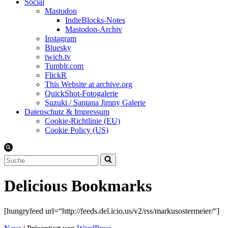
Social
Mastodon
IndieBlocks-Notes
Mastodon-Archiv
Instagram
Bluesky
twich.tv
Tumblr.com
FlickR
This Website at archive.org
QuickShot-Fotogalerie
Suzuki / Santana Jimny Galerie
Datenschutz & Impressum
Cookie-Richtlinie (EU)
Cookie Policy (US)
Suchen
nach …
Delicious Bookmarks
[hungryfeed url=“http://feeds.del.icio.us/v2/rss/markusostermeier/“]