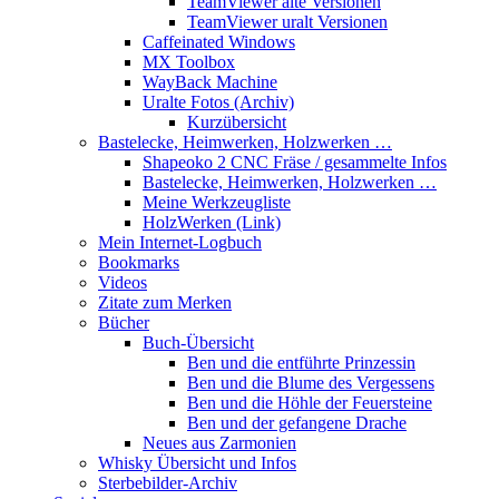
TeamViewer alte Versionen
TeamViewer uralt Versionen
Caffeinated Windows
MX Toolbox
WayBack Machine
Uralte Fotos (Archiv)
Kurzübersicht
Bastelecke, Heimwerken, Holzwerken …
Shapeoko 2 CNC Fräse / gesammelte Infos
Bastelecke, Heimwerken, Holzwerken …
Meine Werkzeugliste
HolzWerken (Link)
Mein Internet-Logbuch
Bookmarks
Videos
Zitate zum Merken
Bücher
Buch-Übersicht
Ben und die entführte Prinzessin
Ben und die Blume des Vergessens
Ben und die Höhle der Feuersteine
Ben und der gefangene Drache
Neues aus Zarmonien
Whisky Übersicht und Infos
Sterbebilder-Archiv