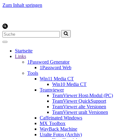
Zum Inhalt springen
Suchen
nach …
Startseite
Links
1Password Generator
1Password Web
Tools
Win11 Media CT
Win10 Media CT
Teamviewer
TeamViewer Host-Modul (PC)
TeamViewer QuickSupport
TeamViewer alte Versionen
TeamViewer uralt Versionen
Caffeinated Windows
MX Toolbox
WayBack Machine
Uralte Fotos (Archiv)