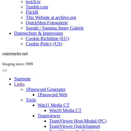
twich.tv
Tumblr.com
FlickR
This Website at archive.org
QuickShot-Fotogalerie
Suzuki / Santana Jimny Galerie
Datenschutz & Impressum
Cookie-Richtlinie (EU)
Cookie Policy (US)
ostermeier.net
bloging since 1999
Startseite
Links
1Password Generator
1Password Web
Tools
Win11 Media CT
Win10 Media CT
Teamviewer
TeamViewer Host-Modul (PC)
TeamViewer QuickSupport