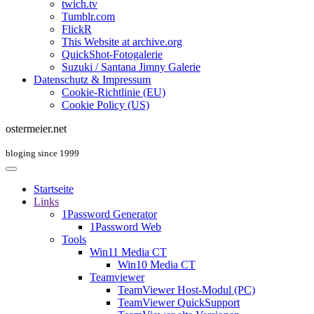
twich.tv
Tumblr.com
FlickR
This Website at archive.org
QuickShot-Fotogalerie
Suzuki / Santana Jimny Galerie
Datenschutz & Impressum
Cookie-Richtlinie (EU)
Cookie Policy (US)
ostermeier.net
bloging since 1999
Startseite
Links
1Password Generator
1Password Web
Tools
Win11 Media CT
Win10 Media CT
Teamviewer
TeamViewer Host-Modul (PC)
TeamViewer QuickSupport