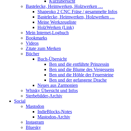
Kurzübersicht
Bastelecke, Heimwerken, Holzwerken …
Shapeoko 2 CNC Fräse / gesammelte Infos
Bastelecke, Heimwerken, Holzwerken …
Meine Werkzeugliste
HolzWerken (Link)
Mein Internet-Logbuch
Bookmarks
Videos
Zitate zum Merken
Bücher
Buch-Übersicht
Ben und die entführte Prinzessin
Ben und die Blume des Vergessens
Ben und die Höhle der Feuersteine
Ben und der gefangene Drache
Neues aus Zarmonien
Whisky Übersicht und Infos
Sterbebilder-Archiv
Social
Mastodon
IndieBlocks-Notes
Mastodon-Archiv
Instagram
Bluesky