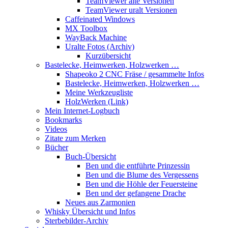
TeamViewer alte Versionen
TeamViewer uralt Versionen
Caffeinated Windows
MX Toolbox
WayBack Machine
Uralte Fotos (Archiv)
Kurzübersicht
Bastelecke, Heimwerken, Holzwerken …
Shapeoko 2 CNC Fräse / gesammelte Infos
Bastelecke, Heimwerken, Holzwerken …
Meine Werkzeugliste
HolzWerken (Link)
Mein Internet-Logbuch
Bookmarks
Videos
Zitate zum Merken
Bücher
Buch-Übersicht
Ben und die entführte Prinzessin
Ben und die Blume des Vergessens
Ben und die Höhle der Feuersteine
Ben und der gefangene Drache
Neues aus Zarmonien
Whisky Übersicht und Infos
Sterbebilder-Archiv