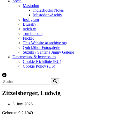
Social
Mastodon
IndieBlocks-Notes
Mastodon-Archiv
Instagram
Bluesky
twich.tv
Tumblr.com
FlickR
This Website at archive.org
QuickShot-Fotogalerie
Suzuki / Santana Jimny Galerie
Datenschutz & Impressum
Cookie-Richtlinie (EU)
Cookie Policy (US)
Suchen
nach …
Zitzelsberger, Ludwig
3. Juni 2026
Geboren: 9.2.1949