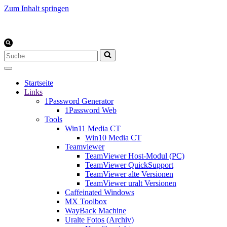
Zum Inhalt springen
Suchen
nach …
Startseite
Links
1Password Generator
1Password Web
Tools
Win11 Media CT
Win10 Media CT
Teamviewer
TeamViewer Host-Modul (PC)
TeamViewer QuickSupport
TeamViewer alte Versionen
TeamViewer uralt Versionen
Caffeinated Windows
MX Toolbox
WayBack Machine
Uralte Fotos (Archiv)