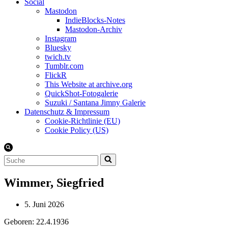
Social
Mastodon
IndieBlocks-Notes
Mastodon-Archiv
Instagram
Bluesky
twich.tv
Tumblr.com
FlickR
This Website at archive.org
QuickShot-Fotogalerie
Suzuki / Santana Jimny Galerie
Datenschutz & Impressum
Cookie-Richtlinie (EU)
Cookie Policy (US)
Suchen
nach …
Wimmer, Siegfried
5. Juni 2026
Geboren: 22.4.1936