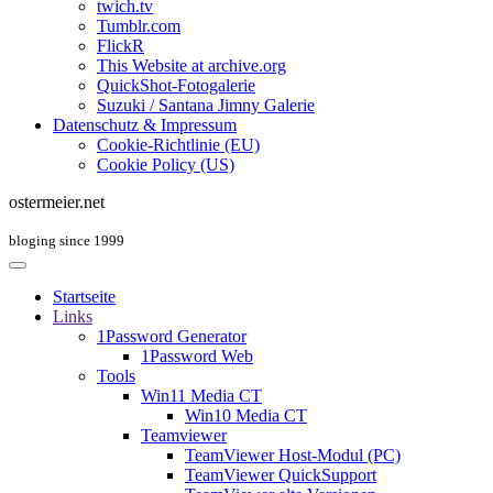
twich.tv
Tumblr.com
FlickR
This Website at archive.org
QuickShot-Fotogalerie
Suzuki / Santana Jimny Galerie
Datenschutz & Impressum
Cookie-Richtlinie (EU)
Cookie Policy (US)
ostermeier.net
bloging since 1999
Startseite
Links
1Password Generator
1Password Web
Tools
Win11 Media CT
Win10 Media CT
Teamviewer
TeamViewer Host-Modul (PC)
TeamViewer QuickSupport