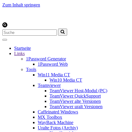
Zum Inhalt springen
Suchen
nach …
Startseite
Links
1Password Generator
1Password Web
Tools
Win11 Media CT
Win10 Media CT
Teamviewer
TeamViewer Host-Modul (PC)
TeamViewer QuickSupport
TeamViewer alte Versionen
TeamViewer uralt Versionen
Caffeinated Windows
MX Toolbox
WayBack Machine
Uralte Fotos (Archiv)