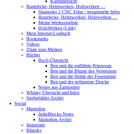
Kurzübersicht
Bastelecke, Heimwerken, Holzwerken …
Shapeoko 2 CNC Fräse / gesammelte Infos
Bastelecke, Heimwerken, Holzwerken …
Meine Werkzeugliste
HolzWerken (Link)
Mein Internet-Logbuch
Bookmarks
Videos
Zitate zum Merken
Bücher
Buch-Übersicht
Ben und die entführte Prinzessin
Ben und die Blume des Vergessens
Ben und die Höhle der Feuersteine
Ben und der gefangene Drache
Neues aus Zarmonien
Whisky Übersicht und Infos
Sterbebilder-Archiv
Social
Mastodon
IndieBlocks-Notes
Mastodon-Archiv
Instagram
Bluesky