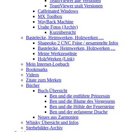
TeamViewer alte Versionen
TeamViewer uralt Versionen
Caffeinated Windows
MX Toolbox
WayBack Machine
Uralte Fotos (Archiv)
Kurzübersicht
Bastelecke, Heimwerken, Holzwerken …
Shapeoko 2 CNC Fräse / gesammelte Infos
Bastelecke, Heimwerken, Holzwerken …
Meine Werkzeugliste
HolzWerken (Link)
Mein Internet-Logbuch
Bookmarks
Videos
Zitate zum Merken
Bücher
Buch-Übersicht
Ben und die entführte Prinzessin
Ben und die Blume des Vergessens
Ben und die Höhle der Feuersteine
Ben und der gefangene Drache
Neues aus Zarmonien
Whisky Übersicht und Infos
Sterbebilder-Archiv