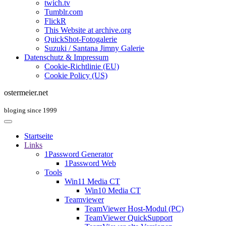
twich.tv
Tumblr.com
FlickR
This Website at archive.org
QuickShot-Fotogalerie
Suzuki / Santana Jimny Galerie
Datenschutz & Impressum
Cookie-Richtlinie (EU)
Cookie Policy (US)
ostermeier.net
bloging since 1999
Startseite
Links
1Password Generator
1Password Web
Tools
Win11 Media CT
Win10 Media CT
Teamviewer
TeamViewer Host-Modul (PC)
TeamViewer QuickSupport