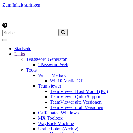
Zum Inhalt springen
Suchen
nach …
Startseite
Links
1Password Generator
1Password Web
Tools
Win11 Media CT
Win10 Media CT
Teamviewer
TeamViewer Host-Modul (PC)
TeamViewer QuickSupport
TeamViewer alte Versionen
TeamViewer uralt Versionen
Caffeinated Windows
MX Toolbox
WayBack Machine
Uralte Fotos (Archiv)