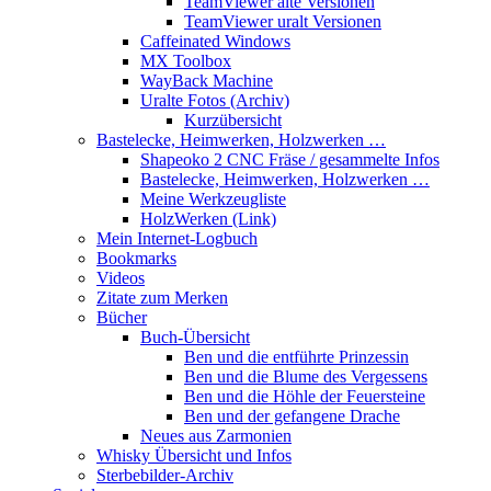
TeamViewer alte Versionen
TeamViewer uralt Versionen
Caffeinated Windows
MX Toolbox
WayBack Machine
Uralte Fotos (Archiv)
Kurzübersicht
Bastelecke, Heimwerken, Holzwerken …
Shapeoko 2 CNC Fräse / gesammelte Infos
Bastelecke, Heimwerken, Holzwerken …
Meine Werkzeugliste
HolzWerken (Link)
Mein Internet-Logbuch
Bookmarks
Videos
Zitate zum Merken
Bücher
Buch-Übersicht
Ben und die entführte Prinzessin
Ben und die Blume des Vergessens
Ben und die Höhle der Feuersteine
Ben und der gefangene Drache
Neues aus Zarmonien
Whisky Übersicht und Infos
Sterbebilder-Archiv