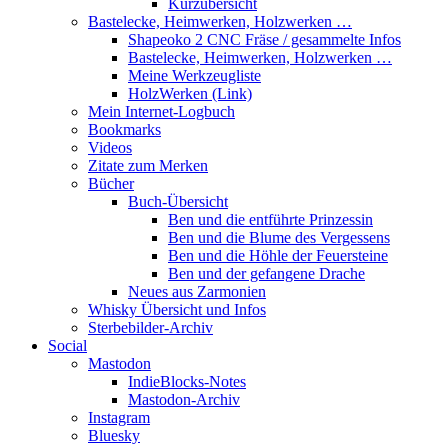
Kurzübersicht
Bastelecke, Heimwerken, Holzwerken …
Shapeoko 2 CNC Fräse / gesammelte Infos
Bastelecke, Heimwerken, Holzwerken …
Meine Werkzeugliste
HolzWerken (Link)
Mein Internet-Logbuch
Bookmarks
Videos
Zitate zum Merken
Bücher
Buch-Übersicht
Ben und die entführte Prinzessin
Ben und die Blume des Vergessens
Ben und die Höhle der Feuersteine
Ben und der gefangene Drache
Neues aus Zarmonien
Whisky Übersicht und Infos
Sterbebilder-Archiv
Social
Mastodon
IndieBlocks-Notes
Mastodon-Archiv
Instagram
Bluesky