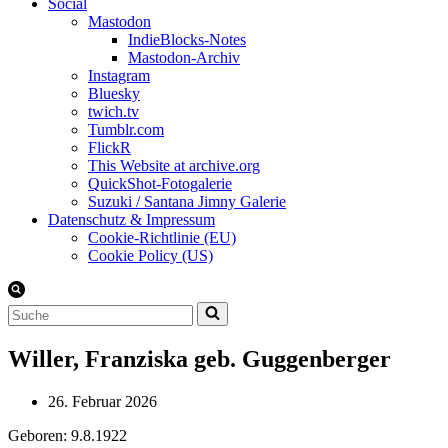
Social
Mastodon
IndieBlocks-Notes
Mastodon-Archiv
Instagram
Bluesky
twich.tv
Tumblr.com
FlickR
This Website at archive.org
QuickShot-Fotogalerie
Suzuki / Santana Jimny Galerie
Datenschutz & Impressum
Cookie-Richtlinie (EU)
Cookie Policy (US)
Suchen
nach …
Willer, Franziska geb. Guggenberger
26. Februar 2026
Geboren: 9.8.1922