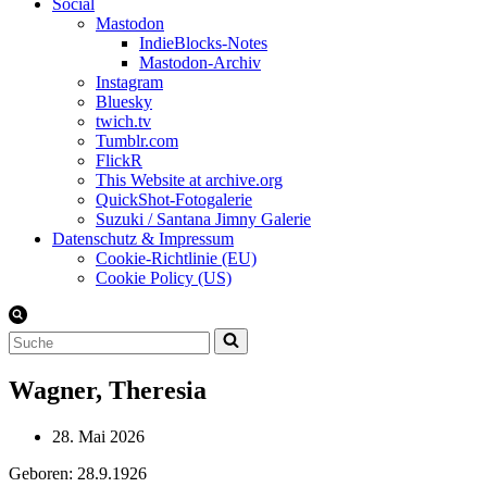
Social
Mastodon
IndieBlocks-Notes
Mastodon-Archiv
Instagram
Bluesky
twich.tv
Tumblr.com
FlickR
This Website at archive.org
QuickShot-Fotogalerie
Suzuki / Santana Jimny Galerie
Datenschutz & Impressum
Cookie-Richtlinie (EU)
Cookie Policy (US)
Suchen
nach …
Wagner, Theresia
28. Mai 2026
Geboren: 28.9.1926