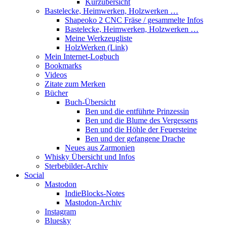
Kurzübersicht
Bastelecke, Heimwerken, Holzwerken …
Shapeoko 2 CNC Fräse / gesammelte Infos
Bastelecke, Heimwerken, Holzwerken …
Meine Werkzeugliste
HolzWerken (Link)
Mein Internet-Logbuch
Bookmarks
Videos
Zitate zum Merken
Bücher
Buch-Übersicht
Ben und die entführte Prinzessin
Ben und die Blume des Vergessens
Ben und die Höhle der Feuersteine
Ben und der gefangene Drache
Neues aus Zarmonien
Whisky Übersicht und Infos
Sterbebilder-Archiv
Social
Mastodon
IndieBlocks-Notes
Mastodon-Archiv
Instagram
Bluesky