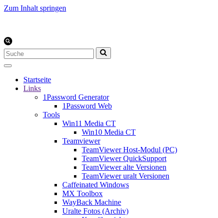
Zum Inhalt springen
Suchen
nach …
Startseite
Links
1Password Generator
1Password Web
Tools
Win11 Media CT
Win10 Media CT
Teamviewer
TeamViewer Host-Modul (PC)
TeamViewer QuickSupport
TeamViewer alte Versionen
TeamViewer uralt Versionen
Caffeinated Windows
MX Toolbox
WayBack Machine
Uralte Fotos (Archiv)