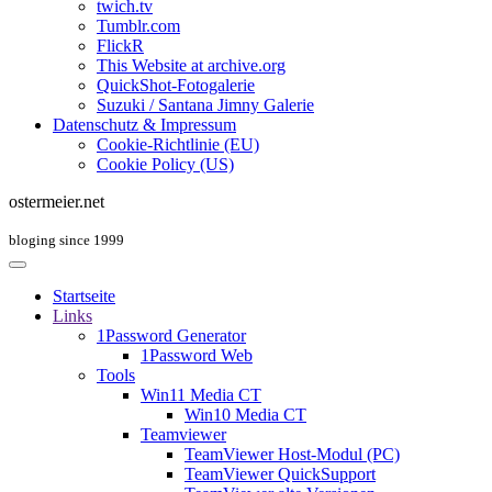
twich.tv
Tumblr.com
FlickR
This Website at archive.org
QuickShot-Fotogalerie
Suzuki / Santana Jimny Galerie
Datenschutz & Impressum
Cookie-Richtlinie (EU)
Cookie Policy (US)
ostermeier.net
bloging since 1999
Startseite
Links
1Password Generator
1Password Web
Tools
Win11 Media CT
Win10 Media CT
Teamviewer
TeamViewer Host-Modul (PC)
TeamViewer QuickSupport