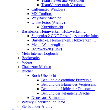
TeamViewer alte Versionen
TeamViewer uralt Versionen
Caffeinated Windows
MX Toolbox
WayBack Machine
Uralte Fotos (Archiv)
Kurzübersicht
Bastelecke, Heimwerken, Holzwerken …
Shapeoko 2 CNC Fräse / gesammelte Infos
Bastelecke, Heimwerken, Holzwerken …
Meine Werkzeugliste
HolzWerken (Link)
Mein Internet-Logbuch
Bookmarks
Videos
Zitate zum Merken
Bücher
Buch-Übersicht
Ben und die entführte Prinzessin
Ben und die Blume des Vergessens
Ben und die Höhle der Feuersteine
Ben und der gefangene Drache
Neues aus Zarmonien
Whisky Übersicht und Infos
Sterbebilder-Archiv