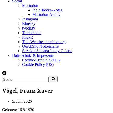
Social
Mastodon
IndieBlocks-Notes
Mastodon-Archiv
Instagram
Bluesky
twich.tv
Tumblr.com
FlickR
This Website at archive.org
QuickShot-Fotogalerie
Suzuki / Santana Jimny Galerie
Datenschutz & Impressum
Cookie-Richtlinie (EU)
Cookie Policy (US)
Suchen
nach …
Vögel, Franz Xaver
5. Juni 2026
Geboren: 16.8.1930