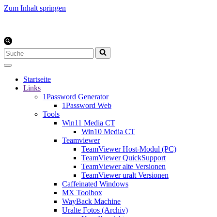
Zum Inhalt springen
Suchen
nach …
Startseite
Links
1Password Generator
1Password Web
Tools
Win11 Media CT
Win10 Media CT
Teamviewer
TeamViewer Host-Modul (PC)
TeamViewer QuickSupport
TeamViewer alte Versionen
TeamViewer uralt Versionen
Caffeinated Windows
MX Toolbox
WayBack Machine
Uralte Fotos (Archiv)