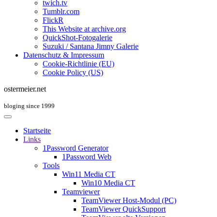
twich.tv
Tumblr.com
FlickR
This Website at archive.org
QuickShot-Fotogalerie
Suzuki / Santana Jimny Galerie
Datenschutz & Impressum
Cookie-Richtlinie (EU)
Cookie Policy (US)
ostermeier.net
bloging since 1999
Startseite
Links
1Password Generator
1Password Web
Tools
Win11 Media CT
Win10 Media CT
Teamviewer
TeamViewer Host-Modul (PC)
TeamViewer QuickSupport