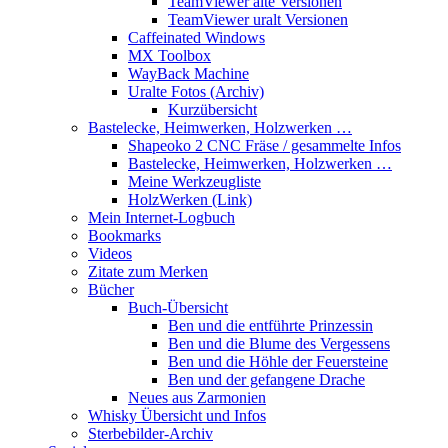
TeamViewer alte Versionen
TeamViewer uralt Versionen
Caffeinated Windows
MX Toolbox
WayBack Machine
Uralte Fotos (Archiv)
Kurzübersicht
Bastelecke, Heimwerken, Holzwerken …
Shapeoko 2 CNC Fräse / gesammelte Infos
Bastelecke, Heimwerken, Holzwerken …
Meine Werkzeugliste
HolzWerken (Link)
Mein Internet-Logbuch
Bookmarks
Videos
Zitate zum Merken
Bücher
Buch-Übersicht
Ben und die entführte Prinzessin
Ben und die Blume des Vergessens
Ben und die Höhle der Feuersteine
Ben und der gefangene Drache
Neues aus Zarmonien
Whisky Übersicht und Infos
Sterbebilder-Archiv