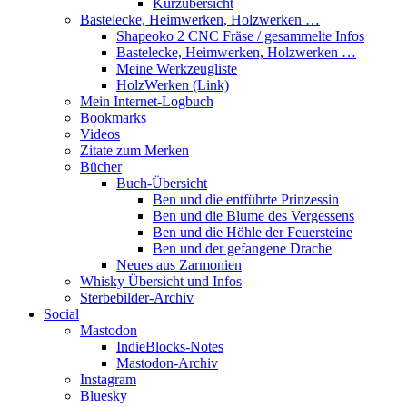
Kurzübersicht
Bastelecke, Heimwerken, Holzwerken …
Shapeoko 2 CNC Fräse / gesammelte Infos
Bastelecke, Heimwerken, Holzwerken …
Meine Werkzeugliste
HolzWerken (Link)
Mein Internet-Logbuch
Bookmarks
Videos
Zitate zum Merken
Bücher
Buch-Übersicht
Ben und die entführte Prinzessin
Ben und die Blume des Vergessens
Ben und die Höhle der Feuersteine
Ben und der gefangene Drache
Neues aus Zarmonien
Whisky Übersicht und Infos
Sterbebilder-Archiv
Social
Mastodon
IndieBlocks-Notes
Mastodon-Archiv
Instagram
Bluesky