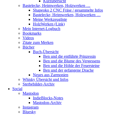
Kurzübersicht
Bastelecke, Heimwerken, Holzwerken …
Shapeoko 2 CNC Fräse / gesammelte Infos
Bastelecke, Heimwerken, Holzwerken …
Meine Werkzeugliste
HolzWerken (Link)
Mein Internet-Logbuch
Bookmarks
Videos
Zitate zum Merken
Bücher
Buch-Übersicht
Ben und die entführte Prinzessin
Ben und die Blume des Vergessens
Ben und die Höhle der Feuersteine
Ben und der gefangene Drache
Neues aus Zarmonien
Whisky Übersicht und Infos
Sterbebilder-Archiv
Social
Mastodon
IndieBlocks-Notes
Mastodon-Archiv
Instagram
Bluesky