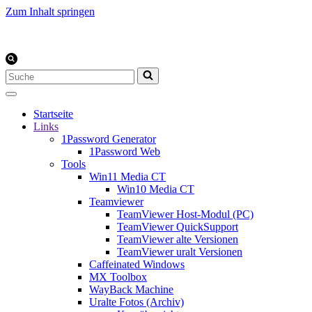
Zum Inhalt springen
Suchen
nach …
Startseite
Links
1Password Generator
1Password Web
Tools
Win11 Media CT
Win10 Media CT
Teamviewer
TeamViewer Host-Modul (PC)
TeamViewer QuickSupport
TeamViewer alte Versionen
TeamViewer uralt Versionen
Caffeinated Windows
MX Toolbox
WayBack Machine
Uralte Fotos (Archiv)