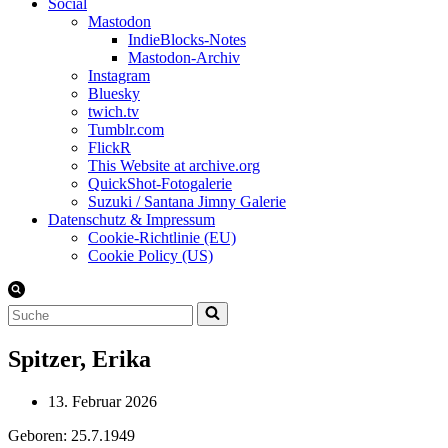
Social
Mastodon
IndieBlocks-Notes
Mastodon-Archiv
Instagram
Bluesky
twich.tv
Tumblr.com
FlickR
This Website at archive.org
QuickShot-Fotogalerie
Suzuki / Santana Jimny Galerie
Datenschutz & Impressum
Cookie-Richtlinie (EU)
Cookie Policy (US)
Suchen
nach …
Spitzer, Erika
13. Februar 2026
Geboren: 25.7.1949