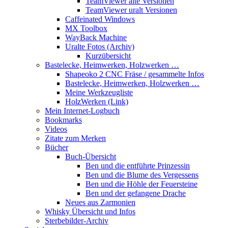
TeamViewer alte Versionen
TeamViewer uralt Versionen
Caffeinated Windows
MX Toolbox
WayBack Machine
Uralte Fotos (Archiv)
Kurzübersicht
Bastelecke, Heimwerken, Holzwerken …
Shapeoko 2 CNC Fräse / gesammelte Infos
Bastelecke, Heimwerken, Holzwerken …
Meine Werkzeugliste
HolzWerken (Link)
Mein Internet-Logbuch
Bookmarks
Videos
Zitate zum Merken
Bücher
Buch-Übersicht
Ben und die entführte Prinzessin
Ben und die Blume des Vergessens
Ben und die Höhle der Feuersteine
Ben und der gefangene Drache
Neues aus Zarmonien
Whisky Übersicht und Infos
Sterbebilder-Archiv