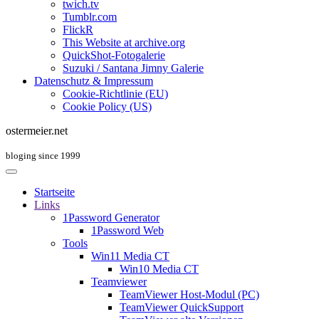
twich.tv
Tumblr.com
FlickR
This Website at archive.org
QuickShot-Fotogalerie
Suzuki / Santana Jimny Galerie
Datenschutz & Impressum
Cookie-Richtlinie (EU)
Cookie Policy (US)
ostermeier.net
bloging since 1999
Startseite
Links
1Password Generator
1Password Web
Tools
Win11 Media CT
Win10 Media CT
Teamviewer
TeamViewer Host-Modul (PC)
TeamViewer QuickSupport