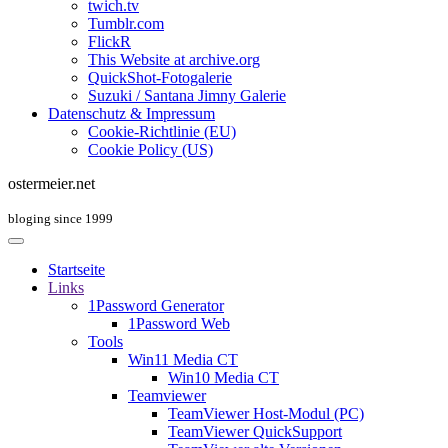
twich.tv
Tumblr.com
FlickR
This Website at archive.org
QuickShot-Fotogalerie
Suzuki / Santana Jimny Galerie
Datenschutz & Impressum
Cookie-Richtlinie (EU)
Cookie Policy (US)
ostermeier.net
bloging since 1999
Startseite
Links
1Password Generator
1Password Web
Tools
Win11 Media CT
Win10 Media CT
Teamviewer
TeamViewer Host-Modul (PC)
TeamViewer QuickSupport