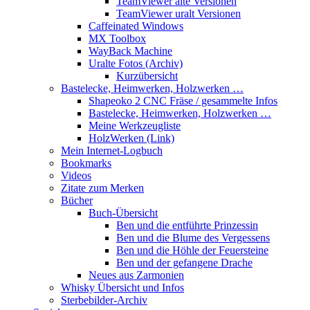
TeamViewer alte Versionen
TeamViewer uralt Versionen
Caffeinated Windows
MX Toolbox
WayBack Machine
Uralte Fotos (Archiv)
Kurzübersicht
Bastelecke, Heimwerken, Holzwerken …
Shapeoko 2 CNC Fräse / gesammelte Infos
Bastelecke, Heimwerken, Holzwerken …
Meine Werkzeugliste
HolzWerken (Link)
Mein Internet-Logbuch
Bookmarks
Videos
Zitate zum Merken
Bücher
Buch-Übersicht
Ben und die entführte Prinzessin
Ben und die Blume des Vergessens
Ben und die Höhle der Feuersteine
Ben und der gefangene Drache
Neues aus Zarmonien
Whisky Übersicht und Infos
Sterbebilder-Archiv