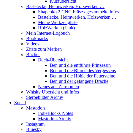
Kurzübersicht
Bastelecke, Heimwerken, Holzwerken …
Shapeoko 2 CNC Fräse / gesammelte Infos
Bastelecke, Heimwerken, Holzwerken …
Meine Werkzeugliste
HolzWerken (Link)
Mein Internet-Logbuch
Bookmarks
Videos
Zitate zum Merken
Bücher
Buch-Übersicht
Ben und die entführte Prinzessin
Ben und die Blume des Vergessens
Ben und die Höhle der Feuersteine
Ben und der gefangene Drache
Neues aus Zarmonien
Whisky Übersicht und Infos
Sterbebilder-Archiv
Social
Mastodon
IndieBlocks-Notes
Mastodon-Archiv
Instagram
Bluesky