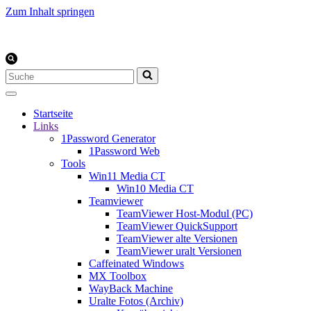
Zum Inhalt springen
Suchen
nach …
Startseite
Links
1Password Generator
1Password Web
Tools
Win11 Media CT
Win10 Media CT
Teamviewer
TeamViewer Host-Modul (PC)
TeamViewer QuickSupport
TeamViewer alte Versionen
TeamViewer uralt Versionen
Caffeinated Windows
MX Toolbox
WayBack Machine
Uralte Fotos (Archiv)