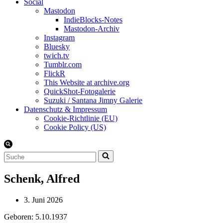
Social
Mastodon
IndieBlocks-Notes
Mastodon-Archiv
Instagram
Bluesky
twich.tv
Tumblr.com
FlickR
This Website at archive.org
QuickShot-Fotogalerie
Suzuki / Santana Jimny Galerie
Datenschutz & Impressum
Cookie-Richtlinie (EU)
Cookie Policy (US)
Suchen
nach …
Schenk, Alfred
3. Juni 2026
Geboren: 5.10.1937