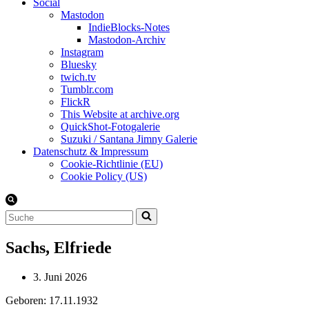
Social
Mastodon
IndieBlocks-Notes
Mastodon-Archiv
Instagram
Bluesky
twich.tv
Tumblr.com
FlickR
This Website at archive.org
QuickShot-Fotogalerie
Suzuki / Santana Jimny Galerie
Datenschutz & Impressum
Cookie-Richtlinie (EU)
Cookie Policy (US)
Suchen
nach …
Sachs, Elfriede
3. Juni 2026
Geboren: 17.11.1932