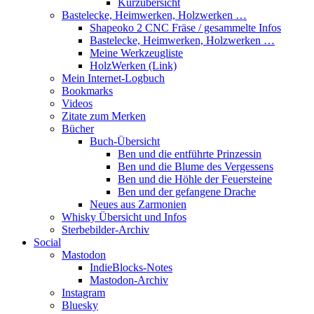
Kurzübersicht
Bastelecke, Heimwerken, Holzwerken …
Shapeoko 2 CNC Fräse / gesammelte Infos
Bastelecke, Heimwerken, Holzwerken …
Meine Werkzeugliste
HolzWerken (Link)
Mein Internet-Logbuch
Bookmarks
Videos
Zitate zum Merken
Bücher
Buch-Übersicht
Ben und die entführte Prinzessin
Ben und die Blume des Vergessens
Ben und die Höhle der Feuersteine
Ben und der gefangene Drache
Neues aus Zarmonien
Whisky Übersicht und Infos
Sterbebilder-Archiv
Social
Mastodon
IndieBlocks-Notes
Mastodon-Archiv
Instagram
Bluesky