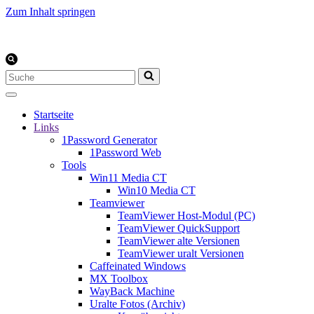
Zum Inhalt springen
Suchen
nach …
Startseite
Links
1Password Generator
1Password Web
Tools
Win11 Media CT
Win10 Media CT
Teamviewer
TeamViewer Host-Modul (PC)
TeamViewer QuickSupport
TeamViewer alte Versionen
TeamViewer uralt Versionen
Caffeinated Windows
MX Toolbox
WayBack Machine
Uralte Fotos (Archiv)