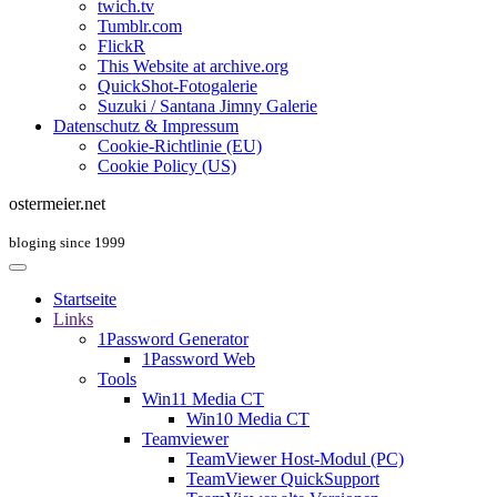
twich.tv
Tumblr.com
FlickR
This Website at archive.org
QuickShot-Fotogalerie
Suzuki / Santana Jimny Galerie
Datenschutz & Impressum
Cookie-Richtlinie (EU)
Cookie Policy (US)
ostermeier.net
bloging since 1999
Startseite
Links
1Password Generator
1Password Web
Tools
Win11 Media CT
Win10 Media CT
Teamviewer
TeamViewer Host-Modul (PC)
TeamViewer QuickSupport