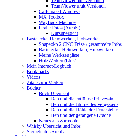
TeamViewer alte Versionen
TeamViewer uralt Versionen
Caffeinated Windows
MX Toolbox
WayBack Machine
Uralte Fotos (Archiv)
Kurzübersicht
Bastelecke, Heimwerken, Holzwerken …
Shapeoko 2 CNC Fräse / gesammelte Infos
Bastelecke, Heimwerken, Holzwerken …
Meine Werkzeugliste
HolzWerken (Link)
Mein Internet-Logbuch
Bookmarks
Videos
Zitate zum Merken
Bücher
Buch-Übersicht
Ben und die entführte Prinzessin
Ben und die Blume des Vergessens
Ben und die Höhle der Feuersteine
Ben und der gefangene Drache
Neues aus Zarmonien
Whisky Übersicht und Infos
Sterbebilder-Archiv