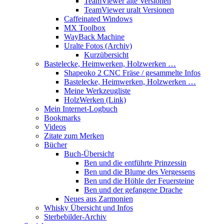
TeamViewer alte Versionen
TeamViewer uralt Versionen
Caffeinated Windows
MX Toolbox
WayBack Machine
Uralte Fotos (Archiv)
Kurzübersicht
Bastelecke, Heimwerken, Holzwerken …
Shapeoko 2 CNC Fräse / gesammelte Infos
Bastelecke, Heimwerken, Holzwerken …
Meine Werkzeugliste
HolzWerken (Link)
Mein Internet-Logbuch
Bookmarks
Videos
Zitate zum Merken
Bücher
Buch-Übersicht
Ben und die entführte Prinzessin
Ben und die Blume des Vergessens
Ben und die Höhle der Feuersteine
Ben und der gefangene Drache
Neues aus Zarmonien
Whisky Übersicht und Infos
Sterbebilder-Archiv