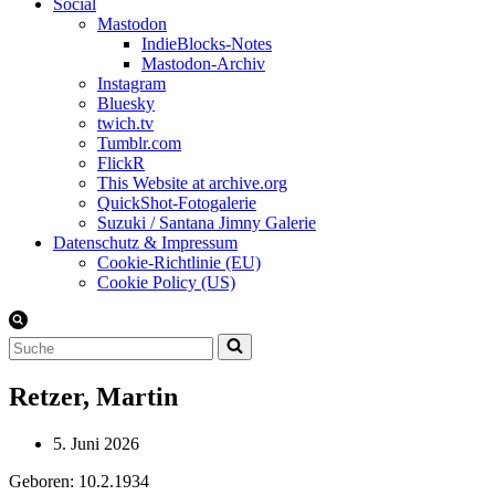
Social
Mastodon
IndieBlocks-Notes
Mastodon-Archiv
Instagram
Bluesky
twich.tv
Tumblr.com
FlickR
This Website at archive.org
QuickShot-Fotogalerie
Suzuki / Santana Jimny Galerie
Datenschutz & Impressum
Cookie-Richtlinie (EU)
Cookie Policy (US)
Suchen
nach …
Retzer, Martin
5. Juni 2026
Geboren: 10.2.1934