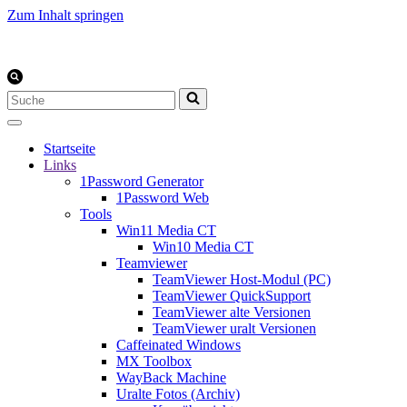
Zum Inhalt springen
Suchen
nach …
Startseite
Links
1Password Generator
1Password Web
Tools
Win11 Media CT
Win10 Media CT
Teamviewer
TeamViewer Host-Modul (PC)
TeamViewer QuickSupport
TeamViewer alte Versionen
TeamViewer uralt Versionen
Caffeinated Windows
MX Toolbox
WayBack Machine
Uralte Fotos (Archiv)