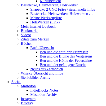
Kurzübersicht
Bastelecke, Heimwerken, Holzwerken …
Shapeoko 2 CNC Fräse / gesammelte Infos
Bastelecke, Heimwerken, Holzwerken …
Meine Werkzeugliste
HolzWerken (Link)
Mein Internet-Logbuch
Bookmarks
Videos
Zitate zum Merken
Bücher
Buch-Übersicht
Ben und die entführte Prinzessin
Ben und die Blume des Vergessens
Ben und die Höhle der Feuersteine
Ben und der gefangene Drache
Neues aus Zarmonien
Whisky Übersicht und Infos
Sterbebilder-Archiv
Social
Mastodon
IndieBlocks-Notes
Mastodon-Archiv
Instagram
Bluesky