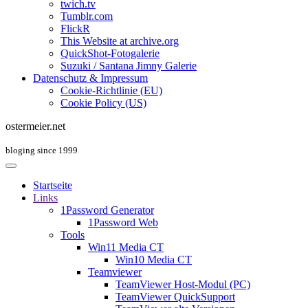
twich.tv
Tumblr.com
FlickR
This Website at archive.org
QuickShot-Fotogalerie
Suzuki / Santana Jimny Galerie
Datenschutz & Impressum
Cookie-Richtlinie (EU)
Cookie Policy (US)
ostermeier.net
bloging since 1999
Startseite
Links
1Password Generator
1Password Web
Tools
Win11 Media CT
Win10 Media CT
Teamviewer
TeamViewer Host-Modul (PC)
TeamViewer QuickSupport