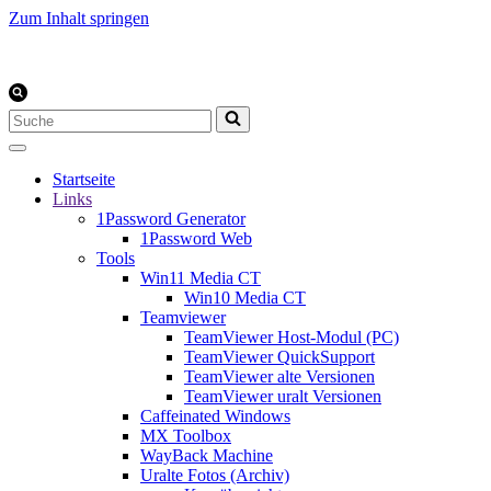
Zum Inhalt springen
Suchen
nach …
Startseite
Links
1Password Generator
1Password Web
Tools
Win11 Media CT
Win10 Media CT
Teamviewer
TeamViewer Host-Modul (PC)
TeamViewer QuickSupport
TeamViewer alte Versionen
TeamViewer uralt Versionen
Caffeinated Windows
MX Toolbox
WayBack Machine
Uralte Fotos (Archiv)