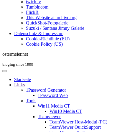
twich.tv
Tumblr.com
FlickR
This Website at archive.org
QuickShot-Fotogalerie
Suzuki / Santana Jimny Galerie
Datenschutz & Impressum
Cookie-Richtlinie (EU)
Cookie Policy (US)
ostermeier.net
bloging since 1999
Startseite
Links
1Password Generator
1Password Web
Tools
Win11 Media CT
Win10 Media CT
Teamviewer
TeamViewer Host-Modul (PC)
TeamViewer QuickSupport