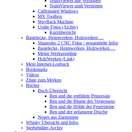
TeamViewer alte Versionen
TeamViewer uralt Versionen
Caffeinated Windows
MX Toolbox
WayBack Machine
Uralte Fotos (Archiv)
Kurzübersicht
Bastelecke, Heimwerken, Holzwerken …
Shapeoko 2 CNC Fräse / gesammelte Infos
Bastelecke, Heimwerken, Holzwerken …
Meine Werkzeugliste
HolzWerken (Link)
Mein Internet-Logbuch
Bookmarks
Videos
Zitate zum Merken
Bücher
Buch-Übersicht
Ben und die entführte Prinzessin
Ben und die Blume des Vergessens
Ben und die Höhle der Feuersteine
Ben und der gefangene Drache
Neues aus Zarmonien
Whisky Übersicht und Infos
Sterbebilder-Archiv