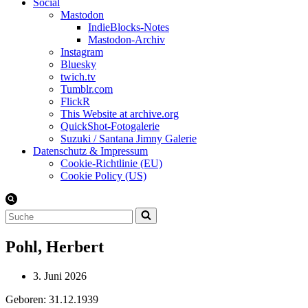
Social
Mastodon
IndieBlocks-Notes
Mastodon-Archiv
Instagram
Bluesky
twich.tv
Tumblr.com
FlickR
This Website at archive.org
QuickShot-Fotogalerie
Suzuki / Santana Jimny Galerie
Datenschutz & Impressum
Cookie-Richtlinie (EU)
Cookie Policy (US)
Suchen
nach …
Pohl, Herbert
3. Juni 2026
Geboren: 31.12.1939