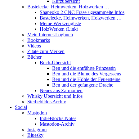
Kurzübersicht
Bastelecke, Heimwerken, Holzwerken …
Shapeoko 2 CNC Fräse / gesammelte Infos
Bastelecke, Heimwerken, Holzwerken …
Meine Werkzeugliste
HolzWerken (Link)
Mein Internet-Logbuch
Bookmarks
Videos
Zitate zum Merken
Bücher
Buch-Übersicht
Ben und die entführte Prinzessin
Ben und die Blume des Vergessens
Ben und die Höhle der Feuersteine
Ben und der gefangene Drache
Neues aus Zarmonien
Whisky Übersicht und Infos
Sterbebilder-Archiv
Social
Mastodon
IndieBlocks-Notes
Mastodon-Archiv
Instagram
Bluesky