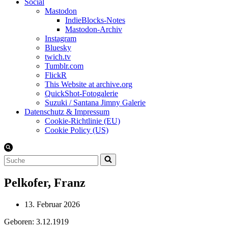
Social
Mastodon
IndieBlocks-Notes
Mastodon-Archiv
Instagram
Bluesky
twich.tv
Tumblr.com
FlickR
This Website at archive.org
QuickShot-Fotogalerie
Suzuki / Santana Jimny Galerie
Datenschutz & Impressum
Cookie-Richtlinie (EU)
Cookie Policy (US)
Suchen
nach …
Pelkofer, Franz
13. Februar 2026
Geboren: 3.12.1919