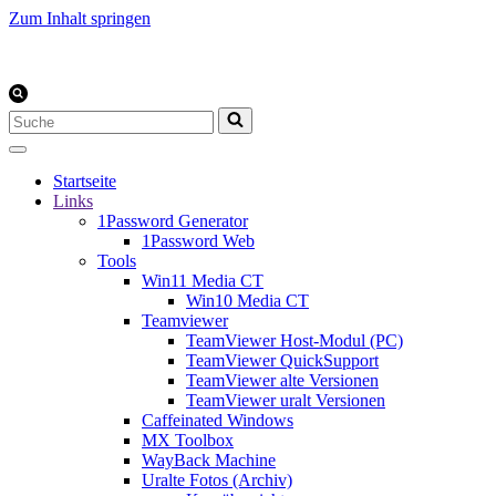
Zum Inhalt springen
Suchen
nach …
Startseite
Links
1Password Generator
1Password Web
Tools
Win11 Media CT
Win10 Media CT
Teamviewer
TeamViewer Host-Modul (PC)
TeamViewer QuickSupport
TeamViewer alte Versionen
TeamViewer uralt Versionen
Caffeinated Windows
MX Toolbox
WayBack Machine
Uralte Fotos (Archiv)