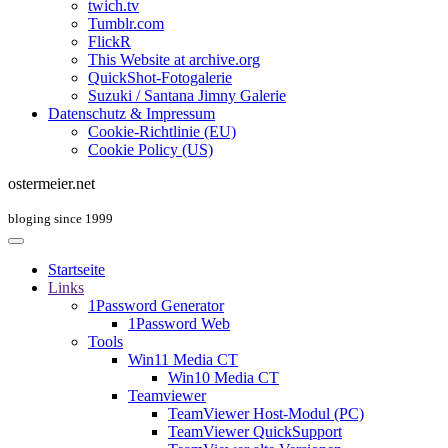
twich.tv
Tumblr.com
FlickR
This Website at archive.org
QuickShot-Fotogalerie
Suzuki / Santana Jimny Galerie
Datenschutz & Impressum
Cookie-Richtlinie (EU)
Cookie Policy (US)
ostermeier.net
bloging since 1999
Startseite
Links
1Password Generator
1Password Web
Tools
Win11 Media CT
Win10 Media CT
Teamviewer
TeamViewer Host-Modul (PC)
TeamViewer QuickSupport