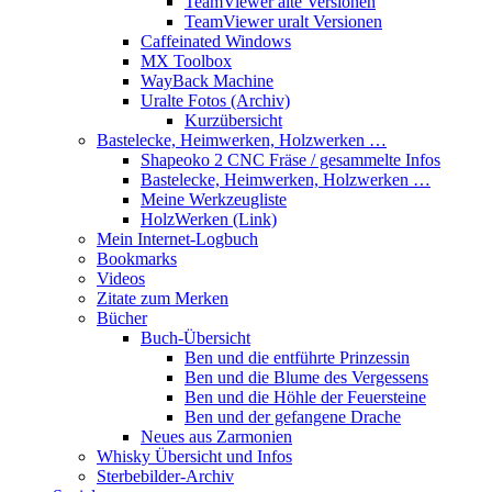
TeamViewer alte Versionen
TeamViewer uralt Versionen
Caffeinated Windows
MX Toolbox
WayBack Machine
Uralte Fotos (Archiv)
Kurzübersicht
Bastelecke, Heimwerken, Holzwerken …
Shapeoko 2 CNC Fräse / gesammelte Infos
Bastelecke, Heimwerken, Holzwerken …
Meine Werkzeugliste
HolzWerken (Link)
Mein Internet-Logbuch
Bookmarks
Videos
Zitate zum Merken
Bücher
Buch-Übersicht
Ben und die entführte Prinzessin
Ben und die Blume des Vergessens
Ben und die Höhle der Feuersteine
Ben und der gefangene Drache
Neues aus Zarmonien
Whisky Übersicht und Infos
Sterbebilder-Archiv