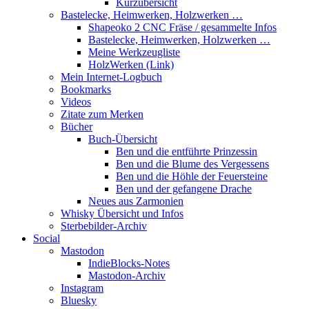
Kurzübersicht
Bastelecke, Heimwerken, Holzwerken …
Shapeoko 2 CNC Fräse / gesammelte Infos
Bastelecke, Heimwerken, Holzwerken …
Meine Werkzeugliste
HolzWerken (Link)
Mein Internet-Logbuch
Bookmarks
Videos
Zitate zum Merken
Bücher
Buch-Übersicht
Ben und die entführte Prinzessin
Ben und die Blume des Vergessens
Ben und die Höhle der Feuersteine
Ben und der gefangene Drache
Neues aus Zarmonien
Whisky Übersicht und Infos
Sterbebilder-Archiv
Social
Mastodon
IndieBlocks-Notes
Mastodon-Archiv
Instagram
Bluesky