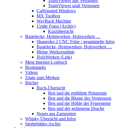
TeamViewer alte Versionen
TeamViewer uralt Versionen
Caffeinated Windows
MX Toolbox
WayBack Machine
Uralte Fotos (Archiv)
Kurzübersicht
Bastelecke, Heimwerken, Holzwerken …
Shapeoko 2 CNC Fräse / gesammelte Infos
Bastelecke, Heimwerken, Holzwerken …
Meine Werkzeugliste
HolzWerken (Link)
Mein Internet-Logbuch
Bookmarks
Videos
Zitate zum Merken
Bücher
Buch-Übersicht
Ben und die entführte Prinzessin
Ben und die Blume des Vergessens
Ben und die Höhle der Feuersteine
Ben und der gefangene Drache
Neues aus Zarmonien
Whisky Übersicht und Infos
Sterbebilder-Archiv