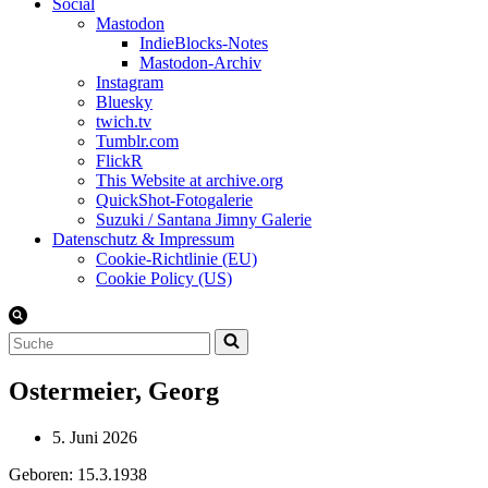
Social
Mastodon
IndieBlocks-Notes
Mastodon-Archiv
Instagram
Bluesky
twich.tv
Tumblr.com
FlickR
This Website at archive.org
QuickShot-Fotogalerie
Suzuki / Santana Jimny Galerie
Datenschutz & Impressum
Cookie-Richtlinie (EU)
Cookie Policy (US)
Suchen
nach …
Ostermeier, Georg
5. Juni 2026
Geboren: 15.3.1938