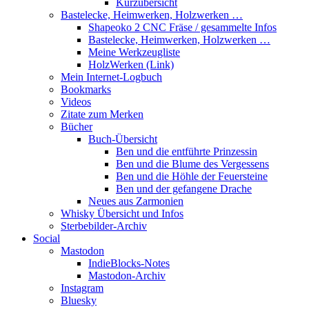
Kurzübersicht
Bastelecke, Heimwerken, Holzwerken …
Shapeoko 2 CNC Fräse / gesammelte Infos
Bastelecke, Heimwerken, Holzwerken …
Meine Werkzeugliste
HolzWerken (Link)
Mein Internet-Logbuch
Bookmarks
Videos
Zitate zum Merken
Bücher
Buch-Übersicht
Ben und die entführte Prinzessin
Ben und die Blume des Vergessens
Ben und die Höhle der Feuersteine
Ben und der gefangene Drache
Neues aus Zarmonien
Whisky Übersicht und Infos
Sterbebilder-Archiv
Social
Mastodon
IndieBlocks-Notes
Mastodon-Archiv
Instagram
Bluesky