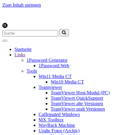
Zum Inhalt springen
Suchen
nach …
Startseite
Links
1Password Generator
1Password Web
Tools
Win11 Media CT
Win10 Media CT
Teamviewer
TeamViewer Host-Modul (PC)
TeamViewer QuickSupport
TeamViewer alte Versionen
TeamViewer uralt Versionen
Caffeinated Windows
MX Toolbox
WayBack Machine
Uralte Fotos (Archiv)