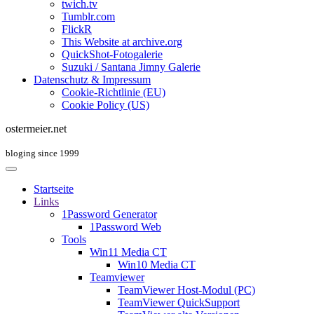
twich.tv
Tumblr.com
FlickR
This Website at archive.org
QuickShot-Fotogalerie
Suzuki / Santana Jimny Galerie
Datenschutz & Impressum
Cookie-Richtlinie (EU)
Cookie Policy (US)
ostermeier.net
bloging since 1999
Startseite
Links
1Password Generator
1Password Web
Tools
Win11 Media CT
Win10 Media CT
Teamviewer
TeamViewer Host-Modul (PC)
TeamViewer QuickSupport