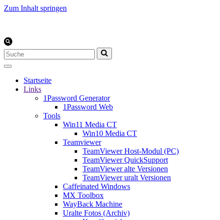
Zum Inhalt springen
Suchen
nach …
Startseite
Links
1Password Generator
1Password Web
Tools
Win11 Media CT
Win10 Media CT
Teamviewer
TeamViewer Host-Modul (PC)
TeamViewer QuickSupport
TeamViewer alte Versionen
TeamViewer uralt Versionen
Caffeinated Windows
MX Toolbox
WayBack Machine
Uralte Fotos (Archiv)