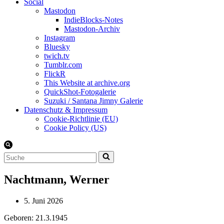
Social
Mastodon
IndieBlocks-Notes
Mastodon-Archiv
Instagram
Bluesky
twich.tv
Tumblr.com
FlickR
This Website at archive.org
QuickShot-Fotogalerie
Suzuki / Santana Jimny Galerie
Datenschutz & Impressum
Cookie-Richtlinie (EU)
Cookie Policy (US)
Suchen
nach …
Nachtmann, Werner
5. Juni 2026
Geboren: 21.3.1945