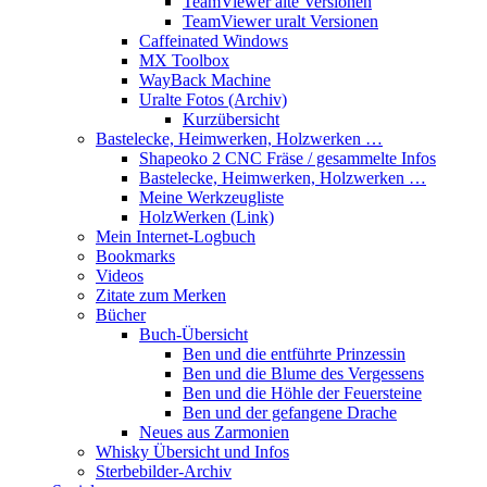
TeamViewer alte Versionen
TeamViewer uralt Versionen
Caffeinated Windows
MX Toolbox
WayBack Machine
Uralte Fotos (Archiv)
Kurzübersicht
Bastelecke, Heimwerken, Holzwerken …
Shapeoko 2 CNC Fräse / gesammelte Infos
Bastelecke, Heimwerken, Holzwerken …
Meine Werkzeugliste
HolzWerken (Link)
Mein Internet-Logbuch
Bookmarks
Videos
Zitate zum Merken
Bücher
Buch-Übersicht
Ben und die entführte Prinzessin
Ben und die Blume des Vergessens
Ben und die Höhle der Feuersteine
Ben und der gefangene Drache
Neues aus Zarmonien
Whisky Übersicht und Infos
Sterbebilder-Archiv