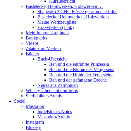
Kurzübersicht
Bastelecke, Heimwerken, Holzwerken …
Shapeoko 2 CNC Fräse / gesammelte Infos
Bastelecke, Heimwerken, Holzwerken …
Meine Werkzeugliste
HolzWerken (Link)
Mein Internet-Logbuch
Bookmarks
Videos
Zitate zum Merken
Bücher
Buch-Übersicht
Ben und die entführte Prinzessin
Ben und die Blume des Vergessens
Ben und die Höhle der Feuersteine
Ben und der gefangene Drache
Neues aus Zarmonien
Whisky Übersicht und Infos
Sterbebilder-Archiv
Social
Mastodon
IndieBlocks-Notes
Mastodon-Archiv
Instagram
Bluesky