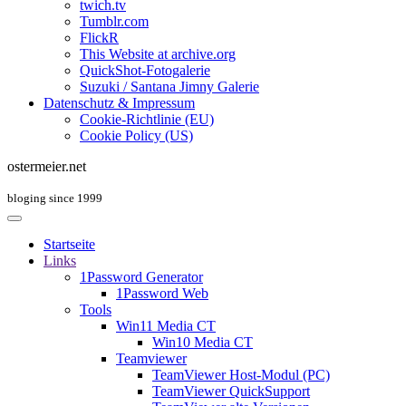
twich.tv
Tumblr.com
FlickR
This Website at archive.org
QuickShot-Fotogalerie
Suzuki / Santana Jimny Galerie
Datenschutz & Impressum
Cookie-Richtlinie (EU)
Cookie Policy (US)
ostermeier.net
bloging since 1999
Startseite
Links
1Password Generator
1Password Web
Tools
Win11 Media CT
Win10 Media CT
Teamviewer
TeamViewer Host-Modul (PC)
TeamViewer QuickSupport