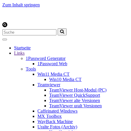
Zum Inhalt springen
Suchen
nach …
Startseite
Links
1Password Generator
1Password Web
Tools
Win11 Media CT
Win10 Media CT
Teamviewer
TeamViewer Host-Modul (PC)
TeamViewer QuickSupport
TeamViewer alte Versionen
TeamViewer uralt Versionen
Caffeinated Windows
MX Toolbox
WayBack Machine
Uralte Fotos (Archiv)