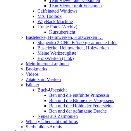
TeamViewer alte Versionen
TeamViewer uralt Versionen
Caffeinated Windows
MX Toolbox
WayBack Machine
Uralte Fotos (Archiv)
Kurzübersicht
Bastelecke, Heimwerken, Holzwerken …
Shapeoko 2 CNC Fräse / gesammelte Infos
Bastelecke, Heimwerken, Holzwerken …
Meine Werkzeugliste
HolzWerken (Link)
Mein Internet-Logbuch
Bookmarks
Videos
Zitate zum Merken
Bücher
Buch-Übersicht
Ben und die entführte Prinzessin
Ben und die Blume des Vergessens
Ben und die Höhle der Feuersteine
Ben und der gefangene Drache
Neues aus Zarmonien
Whisky Übersicht und Infos
Sterbebilder-Archiv