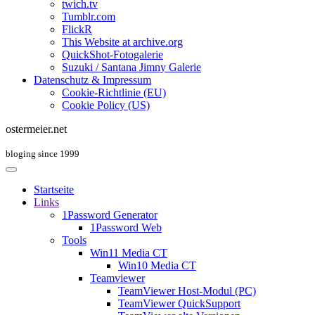
twich.tv
Tumblr.com
FlickR
This Website at archive.org
QuickShot-Fotogalerie
Suzuki / Santana Jimny Galerie
Datenschutz & Impressum
Cookie-Richtlinie (EU)
Cookie Policy (US)
ostermeier.net
bloging since 1999
Startseite
Links
1Password Generator
1Password Web
Tools
Win11 Media CT
Win10 Media CT
Teamviewer
TeamViewer Host-Modul (PC)
TeamViewer QuickSupport