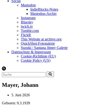
Social
Mastodon
IndieBlocks-Notes
Mastodon-Archiv
Instagram
Bluesky
twich.tv
Tumblr.com
FlickR
This Website at archive.org
QuickShot-Fotogalerie
Suzuki / Santana Jimny Galerie
Datenschutz & Impressum
Cookie-Richtlinie (EU)
Cookie Policy (US)
Suchen
nach …
Mayer, Johann
5. Juni 2026
Geboren: 9.3.1939