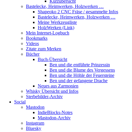
Kurzübersicht
Bastelecke, Heimwerken, Holzwerken …
Shapeoko 2 CNC Fräse / gesammelte Infos
Bastelecke, Heimwerken, Holzwerken …
Meine Werkzeugliste
HolzWerken (Link)
Mein Internet-Logbuch
Bookmarks
Videos
Zitate zum Merken
Bücher
Buch-Übersicht
Ben und die entführte Prinzessin
Ben und die Blume des Vergessens
Ben und die Höhle der Feuersteine
Ben und der gefangene Drache
Neues aus Zarmonien
Whisky Übersicht und Infos
Sterbebilder-Archiv
Social
Mastodon
IndieBlocks-Notes
Mastodon-Archiv
Instagram
Bluesky